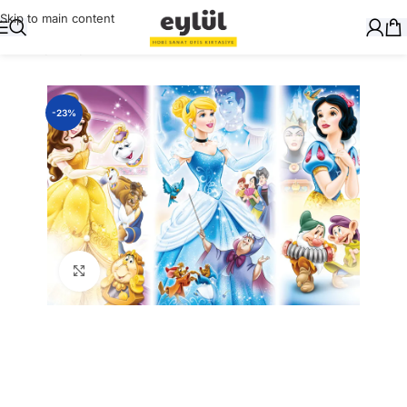
Skip to main content
Ana Sayfa
/
Oyuncak
/
Puzzle
-23%
Büyütmek için tıklayın