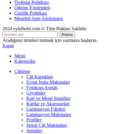
Teslimat Politikası
Ödeme Yöntemleri
Gizlilik Politikası
Mesafeli Satış Sözleşmesi
2024 eylulhobi.com © Tüm Hakları Saklıdır.
Arama
Aradığınız ürünleri bulmak için yazmaya başlayın.
Kapat
Menü
Kategoriler
Ciltleme
Cilt Kapakları
Evrak İmha Makinaları
Fotokopi Asetatı
Giyotinler
Kart ve Menü Standları
Kartlar ve Aksesuarları
Laminasyon Filmleri
Laminasyon Makinaları
Profiller
Spiral Cilt Makinaları
Spiraller