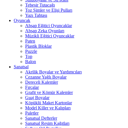
Tebeşir Tutacağı
Toz Simler ve Elişi Pulları
Yazı Tahtası
Oyuncak
Ahşap Eğitici Oyuncaklar
Ahşap Zeka Oyunları
Müzikli Eğitici Oyuncaklar
Paten
Plastik Bloklar
Puzzle
Top
Balon
Sanatsal
Akrilik Boyalar ve Yardımcıları
Cezanne Yağlı Boyalar
Dereceli Kalemler
Fırçalar
Grafit ve Kömür Kalemler
Guaj Boyalar
Köpüklü Maket Kartonlar
Model Killer ve Kalıpları
Paletler
Sanatsal Defterler
Sanatsal Resim Kağıtları