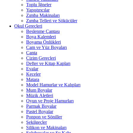
Toplu İğneler
Yapıştırıcılar
Zımba Makinaları
Zımba Telleri ve Sökücüler
Okul Gereçleri
Beslenme Çantası
Boya Kalemleri
Boyama Önlükleri
Cam ve Yüz Boyaları
Çanta
Çizim Gereçleri
Defter ve Kitap Kapları
Evalar
Keçeler
Matara
Model Hamurlar ve Kalıpları
Mum Boyalar
Müzik Aletleri
Oyun ve Proje Hamurları
Parmak Boyalar
Pastel Boyalar
Ponpon ve Şöniller
Şekilgeçler
Silikon ve Makinaları
Suluboyalar ve Su Kabı