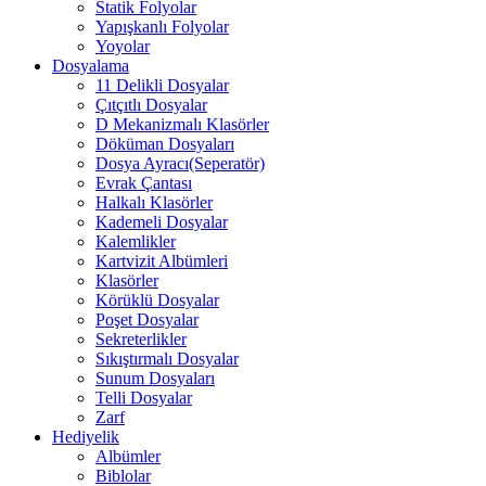
Statik Folyolar
Yapışkanlı Folyolar
Yoyolar
Dosyalama
11 Delikli Dosyalar
Çıtçıtlı Dosyalar
D Mekanizmalı Klasörler
Döküman Dosyaları
Dosya Ayracı(Seperatör)
Evrak Çantası
Halkalı Klasörler
Kademeli Dosyalar
Kalemlikler
Kartvizit Albümleri
Klasörler
Körüklü Dosyalar
Poşet Dosyalar
Sekreterlikler
Sıkıştırmalı Dosyalar
Sunum Dosyaları
Telli Dosyalar
Zarf
Hediyelik
Albümler
Biblolar