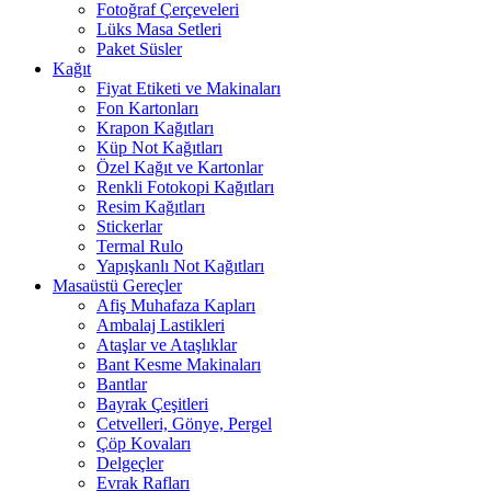
Fotoğraf Çerçeveleri
Lüks Masa Setleri
Paket Süsler
Kağıt
Fiyat Etiketi ve Makinaları
Fon Kartonları
Krapon Kağıtları
Küp Not Kağıtları
Özel Kağıt ve Kartonlar
Renkli Fotokopi Kağıtları
Resim Kağıtları
Stickerlar
Termal Rulo
Yapışkanlı Not Kağıtları
Masaüstü Gereçler
Afiş Muhafaza Kapları
Ambalaj Lastikleri
Ataşlar ve Ataşlıklar
Bant Kesme Makinaları
Bantlar
Bayrak Çeşitleri
Cetvelleri, Gönye, Pergel
Çöp Kovaları
Delgeçler
Evrak Rafları