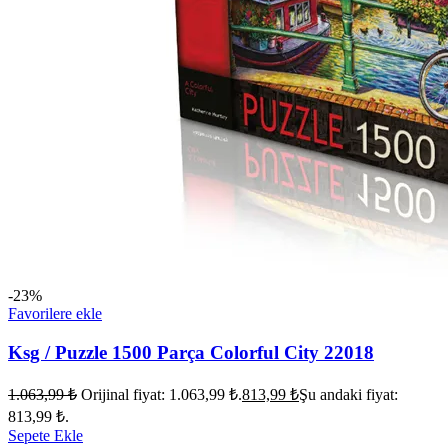
-23%
Favorilere ekle
Ksg / Puzzle 1500 Parça Colorful City 22018
1.063,99
₺
Orijinal fiyat: 1.063,99 ₺.
813,99
₺
Şu andaki fiyat:
813,99 ₺.
Sepete Ekle