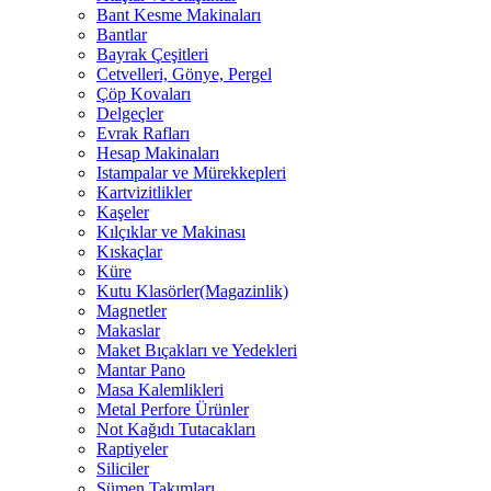
Bant Kesme Makinaları
Bantlar
Bayrak Çeşitleri
Cetvelleri, Gönye, Pergel
Çöp Kovaları
Delgeçler
Evrak Rafları
Hesap Makinaları
Istampalar ve Mürekkepleri
Kartvizitlikler
Kaşeler
Kılçıklar ve Makinası
Kıskaçlar
Küre
Kutu Klasörler(Magazinlik)
Magnetler
Makaslar
Maket Bıçakları ve Yedekleri
Mantar Pano
Masa Kalemlikleri
Metal Perfore Ürünler
Not Kağıdı Tutacakları
Raptiyeler
Siliciler
Sümen Takımları