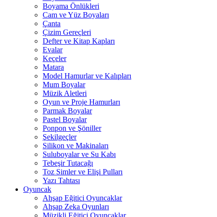
Boyama Önlükleri
Cam ve Yüz Boyaları
Çanta
Çizim Gereçleri
Defter ve Kitap Kapları
Evalar
Keçeler
Matara
Model Hamurlar ve Kalıpları
Mum Boyalar
Müzik Aletleri
Oyun ve Proje Hamurları
Parmak Boyalar
Pastel Boyalar
Ponpon ve Şöniller
Şekilgeçler
Silikon ve Makinaları
Suluboyalar ve Su Kabı
Tebeşir Tutacağı
Toz Simler ve Elişi Pulları
Yazı Tahtası
Oyuncak
Ahşap Eğitici Oyuncaklar
Ahşap Zeka Oyunları
Müzikli Eğitici Oyuncaklar