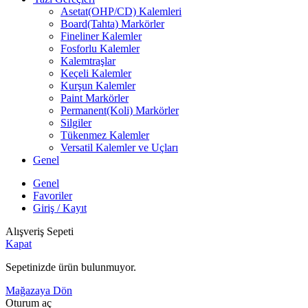
Asetat(OHP/CD) Kalemleri
Board(Tahta) Markörler
Fineliner Kalemler
Fosforlu Kalemler
Kalemtraşlar
Keçeli Kalemler
Kurşun Kalemler
Paint Markörler
Permanent(Koli) Markörler
Silgiler
Tükenmez Kalemler
Versatil Kalemler ve Uçları
Genel
Genel
Favoriler
Giriş / Kayıt
Alışveriş Sepeti
Kapat
Sepetinizde ürün bulunmuyor.
Mağazaya Dön
Oturum aç