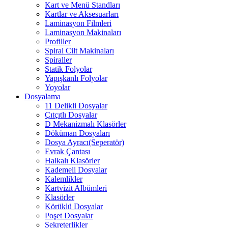
Kart ve Menü Standları
Kartlar ve Aksesuarları
Laminasyon Filmleri
Laminasyon Makinaları
Profiller
Spiral Cilt Makinaları
Spiraller
Statik Folyolar
Yapışkanlı Folyolar
Yoyolar
Dosyalama
11 Delikli Dosyalar
Çıtçıtlı Dosyalar
D Mekanizmalı Klasörler
Döküman Dosyaları
Dosya Ayracı(Seperatör)
Evrak Çantası
Halkalı Klasörler
Kademeli Dosyalar
Kalemlikler
Kartvizit Albümleri
Klasörler
Körüklü Dosyalar
Poşet Dosyalar
Sekreterlikler