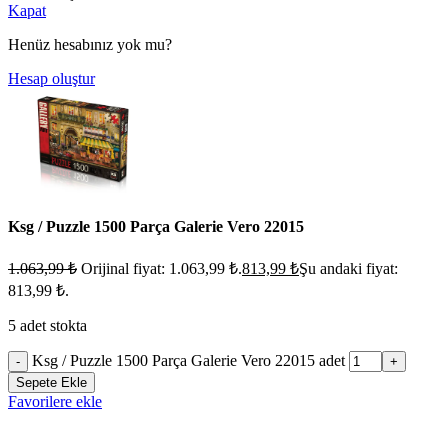
Kapat
Henüz hesabınız yok mu?
Hesap oluştur
Ksg / Puzzle 1500 Parça Galerie Vero 22015
1.063,99
₺
Orijinal fiyat: 1.063,99 ₺.
813,99
₺
Şu andaki fiyat:
813,99 ₺.
5 adet stokta
Ksg / Puzzle 1500 Parça Galerie Vero 22015 adet
-
+
Sepete Ekle
Favorilere ekle