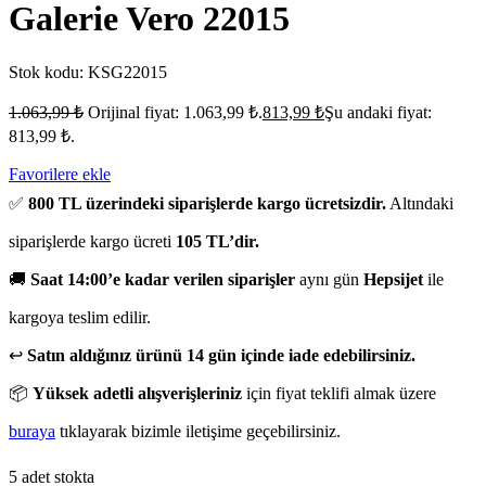
Galerie Vero 22015
Stok kodu:
KSG22015
1.063,99
₺
Orijinal fiyat: 1.063,99 ₺.
813,99
₺
Şu andaki fiyat:
813,99 ₺.
Favorilere ekle
✅
800 TL üzerindeki siparişlerde kargo ücretsizdir.
Altındaki
siparişlerde kargo ücreti
105 TL’dir.
🚚
Saat 14:00’e kadar verilen siparişler
aynı gün
Hepsijet
ile
kargoya teslim edilir.
↩️
Satın aldığınız ürünü 14 gün içinde iade edebilirsiniz.
📦
Yüksek adetli alışverişleriniz
için fiyat teklifi almak üzere
buraya
tıklayarak bizimle iletişime geçebilirsiniz.
5 adet stokta