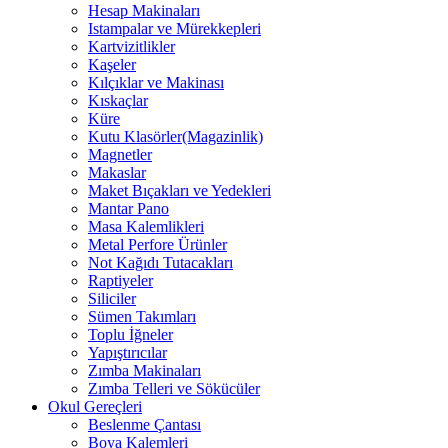
Hesap Makinaları
Istampalar ve Mürekkepleri
Kartvizitlikler
Kaşeler
Kılçıklar ve Makinası
Kıskaçlar
Küre
Kutu Klasörler(Magazinlik)
Magnetler
Makaslar
Maket Bıçakları ve Yedekleri
Mantar Pano
Masa Kalemlikleri
Metal Perfore Ürünler
Not Kağıdı Tutacakları
Raptiyeler
Siliciler
Sümen Takımları
Toplu İğneler
Yapıştırıcılar
Zımba Makinaları
Zımba Telleri ve Sökücüler
Okul Gereçleri
Beslenme Çantası
Boya Kalemleri