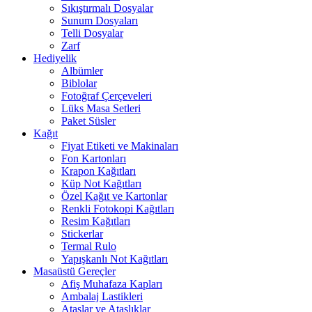
Sıkıştırmalı Dosyalar
Sunum Dosyaları
Telli Dosyalar
Zarf
Hediyelik
Albümler
Biblolar
Fotoğraf Çerçeveleri
Lüks Masa Setleri
Paket Süsler
Kağıt
Fiyat Etiketi ve Makinaları
Fon Kartonları
Krapon Kağıtları
Küp Not Kağıtları
Özel Kağıt ve Kartonlar
Renkli Fotokopi Kağıtları
Resim Kağıtları
Stickerlar
Termal Rulo
Yapışkanlı Not Kağıtları
Masaüstü Gereçler
Afiş Muhafaza Kapları
Ambalaj Lastikleri
Ataşlar ve Ataşlıklar