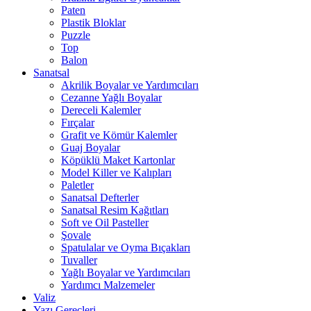
Paten
Plastik Bloklar
Puzzle
Top
Balon
Sanatsal
Akrilik Boyalar ve Yardımcıları
Cezanne Yağlı Boyalar
Dereceli Kalemler
Fırçalar
Grafit ve Kömür Kalemler
Guaj Boyalar
Köpüklü Maket Kartonlar
Model Killer ve Kalıpları
Paletler
Sanatsal Defterler
Sanatsal Resim Kağıtları
Soft ve Oil Pasteller
Şovale
Spatulalar ve Oyma Bıçakları
Tuvaller
Yağlı Boyalar ve Yardımcıları
Yardımcı Malzemeler
Valiz
Yazı Gereçleri