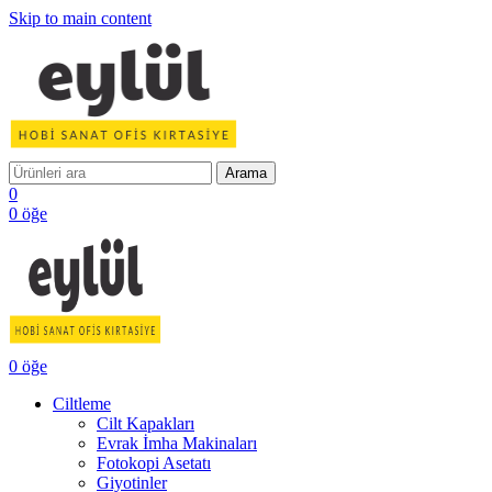
Skip to main content
Arama
0
0
öğe
0
öğe
Ciltleme
Cilt Kapakları
Evrak İmha Makinaları
Fotokopi Asetatı
Giyotinler