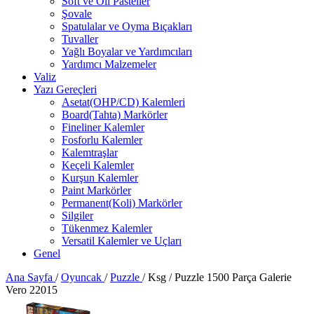
Soft ve Oil Pasteller
Şovale
Spatulalar ve Oyma Bıçakları
Tuvaller
Yağlı Boyalar ve Yardımcıları
Yardımcı Malzemeler
Valiz
Yazı Gereçleri
Asetat(OHP/CD) Kalemleri
Board(Tahta) Markörler
Fineliner Kalemler
Fosforlu Kalemler
Kalemtraşlar
Keçeli Kalemler
Kurşun Kalemler
Paint Markörler
Permanent(Koli) Markörler
Silgiler
Tükenmez Kalemler
Versatil Kalemler ve Uçları
Genel
Ana Sayfa
/
Oyuncak
/
Puzzle
/
Ksg / Puzzle 1500 Parça Galerie
Vero 22015