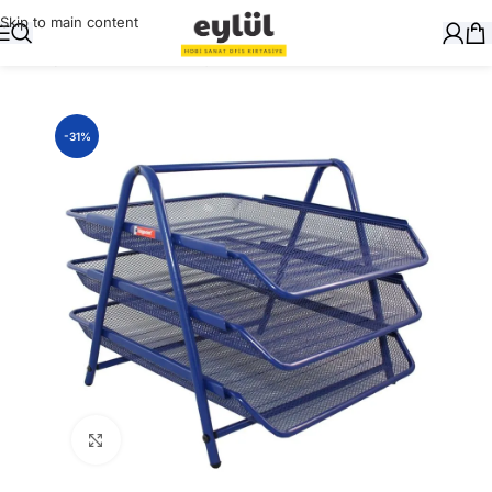
Skip to main content
Ana Sayfa
/
Masaüstü Gereçler
/
Metal Perfore Ürünler
-31%
Büyütmek için tıklayın