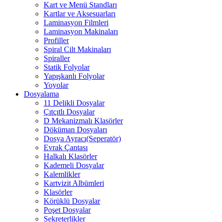
Kart ve Menü Standları
Kartlar ve Aksesuarları
Laminasyon Filmleri
Laminasyon Makinaları
Profiller
Spiral Cilt Makinaları
Spiraller
Statik Folyolar
Yapışkanlı Folyolar
Yoyolar
Dosyalama
11 Delikli Dosyalar
Çıtçıtlı Dosyalar
D Mekanizmalı Klasörler
Döküman Dosyaları
Dosya Ayracı(Seperatör)
Evrak Çantası
Halkalı Klasörler
Kademeli Dosyalar
Kalemlikler
Kartvizit Albümleri
Klasörler
Körüklü Dosyalar
Poşet Dosyalar
Sekreterlikler