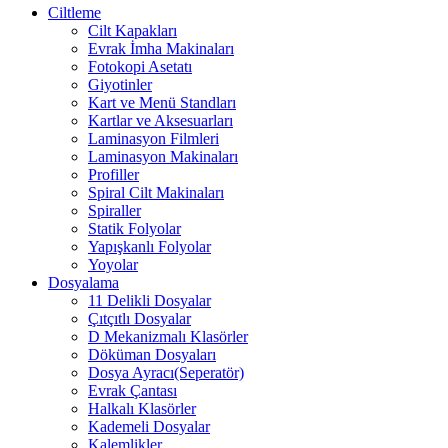
Ciltleme
Cilt Kapakları
Evrak İmha Makinaları
Fotokopi Asetatı
Giyotinler
Kart ve Menü Standları
Kartlar ve Aksesuarları
Laminasyon Filmleri
Laminasyon Makinaları
Profiller
Spiral Cilt Makinaları
Spiraller
Statik Folyolar
Yapışkanlı Folyolar
Yoyolar
Dosyalama
11 Delikli Dosyalar
Çıtçıtlı Dosyalar
D Mekanizmalı Klasörler
Döküman Dosyaları
Dosya Ayracı(Seperatör)
Evrak Çantası
Halkalı Klasörler
Kademeli Dosyalar
Kalemlikler