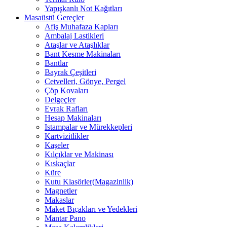
Yapışkanlı Not Kağıtları
Masaüstü Gereçler
Afiş Muhafaza Kapları
Ambalaj Lastikleri
Ataşlar ve Ataşlıklar
Bant Kesme Makinaları
Bantlar
Bayrak Çeşitleri
Cetvelleri, Gönye, Pergel
Çöp Kovaları
Delgeçler
Evrak Rafları
Hesap Makinaları
Istampalar ve Mürekkepleri
Kartvizitlikler
Kaşeler
Kılçıklar ve Makinası
Kıskaçlar
Küre
Kutu Klasörler(Magazinlik)
Magnetler
Makaslar
Maket Bıçakları ve Yedekleri
Mantar Pano