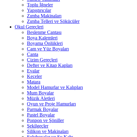
Toplu İğneler
Yapıştırıcılar
Zımba Makinaları
Zımba Telleri ve Sökücüler
Okul Gereçleri
Beslenme Çantası
Boya Kalemleri
Boyama Önlükleri
Cam ve Yüz Boyaları
Çanta
Çizim Gereçleri
Defter ve Kitap Kapları
Evalar
Keçeler
Matara
Model Hamurlar ve Kalıpları
Mum Boyalar
Müzik Aletleri
Oyun ve Proje Hamurları
Parmak Boyalar
Pastel Boyalar
Ponpon ve Şöniller
Şekilgeçler
Silikon ve Makinaları
Suluboyalar ve Su Kabı