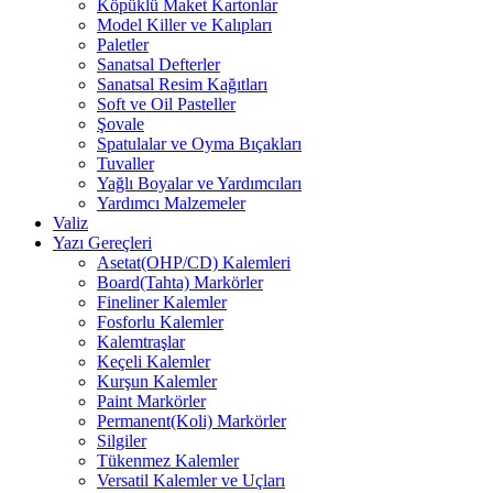
Köpüklü Maket Kartonlar
Model Killer ve Kalıpları
Paletler
Sanatsal Defterler
Sanatsal Resim Kağıtları
Soft ve Oil Pasteller
Şovale
Spatulalar ve Oyma Bıçakları
Tuvaller
Yağlı Boyalar ve Yardımcıları
Yardımcı Malzemeler
Valiz
Yazı Gereçleri
Asetat(OHP/CD) Kalemleri
Board(Tahta) Markörler
Fineliner Kalemler
Fosforlu Kalemler
Kalemtraşlar
Keçeli Kalemler
Kurşun Kalemler
Paint Markörler
Permanent(Koli) Markörler
Silgiler
Tükenmez Kalemler
Versatil Kalemler ve Uçları