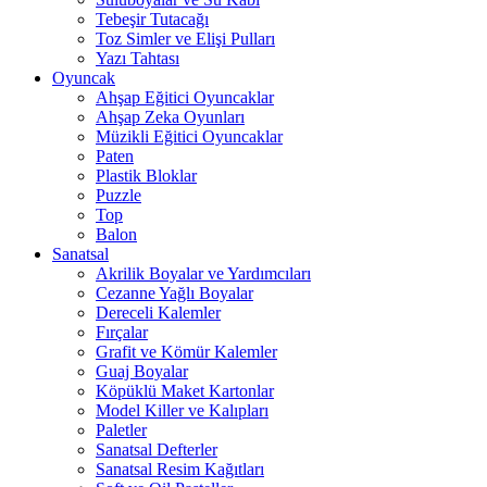
Tebeşir Tutacağı
Toz Simler ve Elişi Pulları
Yazı Tahtası
Oyuncak
Ahşap Eğitici Oyuncaklar
Ahşap Zeka Oyunları
Müzikli Eğitici Oyuncaklar
Paten
Plastik Bloklar
Puzzle
Top
Balon
Sanatsal
Akrilik Boyalar ve Yardımcıları
Cezanne Yağlı Boyalar
Dereceli Kalemler
Fırçalar
Grafit ve Kömür Kalemler
Guaj Boyalar
Köpüklü Maket Kartonlar
Model Killer ve Kalıpları
Paletler
Sanatsal Defterler
Sanatsal Resim Kağıtları