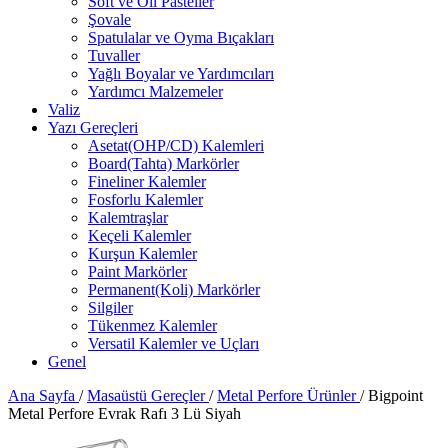
Soft ve Oil Pasteller
Şovale
Spatulalar ve Oyma Bıçakları
Tuvaller
Yağlı Boyalar ve Yardımcıları
Yardımcı Malzemeler
Valiz
Yazı Gereçleri
Asetat(OHP/CD) Kalemleri
Board(Tahta) Markörler
Fineliner Kalemler
Fosforlu Kalemler
Kalemtraşlar
Keçeli Kalemler
Kurşun Kalemler
Paint Markörler
Permanent(Koli) Markörler
Silgiler
Tükenmez Kalemler
Versatil Kalemler ve Uçları
Genel
Ana Sayfa
/
Masaüstü Gereçler
/
Metal Perfore Ürünler
/
Bigpoint
Metal Perfore Evrak Rafı 3 Lü Siyah