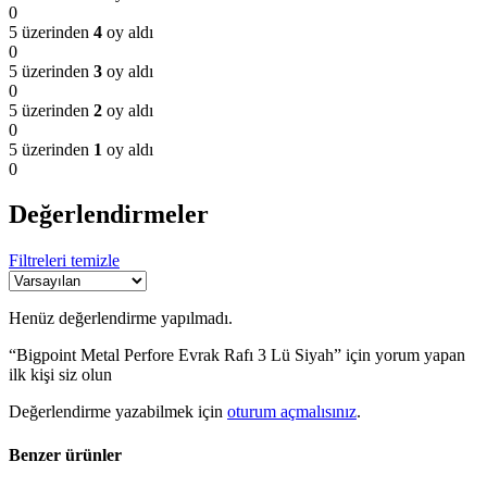
0
5 üzerinden
4
oy aldı
0
5 üzerinden
3
oy aldı
0
5 üzerinden
2
oy aldı
0
5 üzerinden
1
oy aldı
0
Değerlendirmeler
Filtreleri temizle
Henüz değerlendirme yapılmadı.
“Bigpoint Metal Perfore Evrak Rafı 3 Lü Siyah” için yorum yapan
ilk kişi siz olun
Değerlendirme yazabilmek için
oturum açmalısınız
.
Benzer ürünler