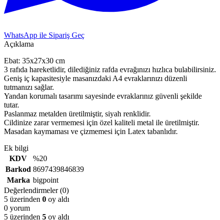
WhatsApp ile Sipariş Geç
Açıklama
Ebat: 35x27x30 cm
3 rafıda hareketlidir, dilediğiniz rafda evrağınızı hızlıca bulabilirsiniz.
Geniş iç kapasitesiyle masanızdaki A4 evraklarınızı düzenli
tutmanızı sağlar.
Yandan korumalı tasarımı sayesinde evraklarınız güvenli şekilde
tutar.
Paslanmaz metalden üretilmiştir, siyah renklidir.
Cildinize zarar vermemesi için özel kaliteli metal ile üretilmiştir.
Masadan kaymaması ve çizmemesi için Latex tabanlıdır.
Ek bilgi
KDV
%20
Barkod
8697439846839
Marka
bigpoint
Değerlendirmeler (0)
5 üzerinden
0
oy aldı
0 yorum
5 üzerinden
5
oy aldı