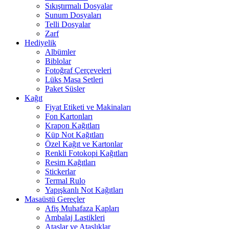
Sıkıştırmalı Dosyalar
Sunum Dosyaları
Telli Dosyalar
Zarf
Hediyelik
Albümler
Biblolar
Fotoğraf Çerçeveleri
Lüks Masa Setleri
Paket Süsler
Kağıt
Fiyat Etiketi ve Makinaları
Fon Kartonları
Krapon Kağıtları
Küp Not Kağıtları
Özel Kağıt ve Kartonlar
Renkli Fotokopi Kağıtları
Resim Kağıtları
Stickerlar
Termal Rulo
Yapışkanlı Not Kağıtları
Masaüstü Gereçler
Afiş Muhafaza Kapları
Ambalaj Lastikleri
Ataşlar ve Ataşlıklar