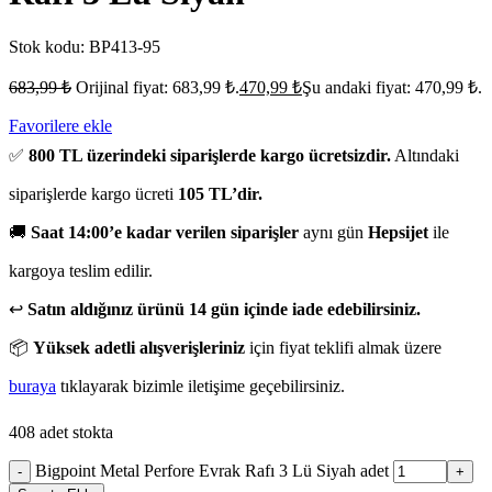
Stok kodu:
BP413-95
683,99
₺
Orijinal fiyat: 683,99 ₺.
470,99
₺
Şu andaki fiyat: 470,99 ₺.
Favorilere ekle
✅
800 TL üzerindeki siparişlerde kargo ücretsizdir.
Altındaki
siparişlerde kargo ücreti
105 TL’dir.
🚚
Saat 14:00’e kadar verilen siparişler
aynı gün
Hepsijet
ile
kargoya teslim edilir.
↩️
Satın aldığınız ürünü 14 gün içinde iade edebilirsiniz.
📦
Yüksek adetli alışverişleriniz
için fiyat teklifi almak üzere
buraya
tıklayarak bizimle iletişime geçebilirsiniz.
408 adet stokta
Bigpoint Metal Perfore Evrak Rafı 3 Lü Siyah adet
-
+