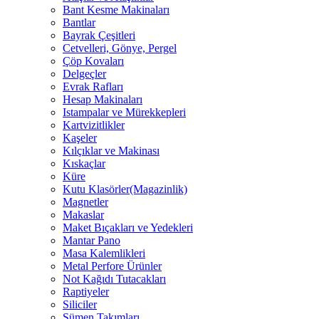
Bant Kesme Makinaları
Bantlar
Bayrak Çeşitleri
Cetvelleri, Gönye, Pergel
Çöp Kovaları
Delgeçler
Evrak Rafları
Hesap Makinaları
Istampalar ve Mürekkepleri
Kartvizitlikler
Kaşeler
Kılçıklar ve Makinası
Kıskaçlar
Küre
Kutu Klasörler(Magazinlik)
Magnetler
Makaslar
Maket Bıçakları ve Yedekleri
Mantar Pano
Masa Kalemlikleri
Metal Perfore Ürünler
Not Kağıdı Tutacakları
Raptiyeler
Siliciler
Sümen Takımları