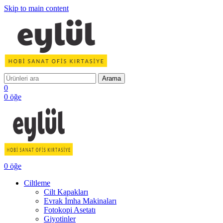
Skip to main content
Arama
0
0
öğe
0
öğe
Ciltleme
Cilt Kapakları
Evrak İmha Makinaları
Fotokopi Asetatı
Giyotinler