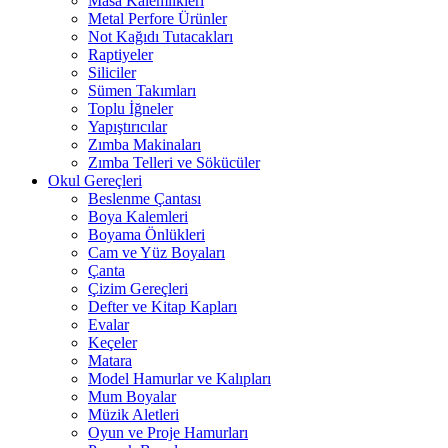
Masa Kalemlikleri
Metal Perfore Ürünler
Not Kağıdı Tutacakları
Raptiyeler
Siliciler
Sümen Takımları
Toplu İğneler
Yapıştırıcılar
Zımba Makinaları
Zımba Telleri ve Sökücüler
Okul Gereçleri
Beslenme Çantası
Boya Kalemleri
Boyama Önlükleri
Cam ve Yüz Boyaları
Çanta
Çizim Gereçleri
Defter ve Kitap Kapları
Evalar
Keçeler
Matara
Model Hamurlar ve Kalıpları
Mum Boyalar
Müzik Aletleri
Oyun ve Proje Hamurları