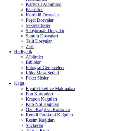
Kartvizit Albümleri
Klasörler
Körüklü Dosyalar
Poşet Dosyalar
Sekreterlikler
Sıkıştırmalı Dosyalar
Sunum Dosyaları
Telli Dosyalar
Zarf
Hediyelik
Albümler
Biblolar
Fotoğraf Çerçeveleri
Lüks Masa Setleri
Paket Süsler
Kağıt
Fiyat Etiketi ve Makinaları
Fon Kartonları
Krapon Kağıtları
Küp Not Kağıtları
Özel Kağıt ve Kartonlar
Renkli Fotokopi Kağıtları
Resim Kağıtları
Stickerlar
Termal Rulo