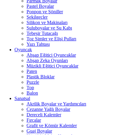
Parmak Boyalar
Pastel Boyalar
Ponpon ve Şöniller
Şekilgeçler
Silikon ve Makinaları
Suluboyalar ve Su Kabı
Tebeşir Tutacağı
Toz Simler ve Elişi Pulları
Yazı Tahtası
Oyuncak
Ahşap Eğitici Oyuncaklar
Ahşap Zeka Oyunları
Müzikli Eğitici Oyuncaklar
Paten
Plastik Bloklar
Puzzle
Top
Balon
Sanatsal
Akrilik Boyalar ve Yardımcıları
Cezanne Yağlı Boyalar
Dereceli Kalemler
Fırçalar
Grafit ve Kömür Kalemler
Guaj Boyalar