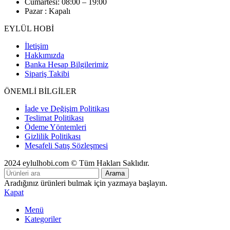
Cumartesi: 08:00 – 19:00
Pazar : Kapalı
EYLÜL HOBİ
İletişim
Hakkımızda
Banka Hesap Bilgilerimiz
Sipariş Takibi
ÖNEMLİ BİLGİLER
İade ve Değişim Politikası
Teslimat Politikası
Ödeme Yöntemleri
Gizlilik Politikası
Mesafeli Satış Sözleşmesi
2024 eylulhobi.com © Tüm Hakları Saklıdır.
Arama
Aradığınız ürünleri bulmak için yazmaya başlayın.
Kapat
Menü
Kategoriler