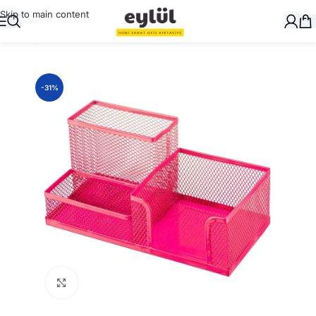
Skip to main content
Ana Sayfa
/
Masaüstü Gereçler
/
Metal Perfore Ürünler
-31%
Büyütmek için tıklayın