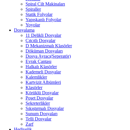
Spiral Cilt Makinaları
Spiraller
Statik Folyolar
Yapışkanlı Folyolar
Yoyolar
Dosyalama
11 Delikli Dosyalar
Çıtçıtlı Dosyalar
D Mekanizmalı Klasörler
Döküman Dosyaları
Dosya Ayracı(Seperatör)
Evrak Çantası
Halkalı Klasörler
Kademeli Dosyalar
Kalemlikler
Kartvizit Albümleri
Klasörler
Körüklü Dosyalar
Poşet Dosyalar
Sekreterlikler
Sıkıştırmalı Dosyalar
Sunum Dosyaları
Telli Dosyalar
Zarf
Hediyelik