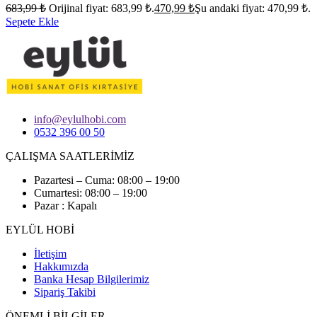
683,99
₺
Orijinal fiyat: 683,99 ₺.
470,99
₺
Şu andaki fiyat: 470,99 ₺.
Sepete Ekle
info@eylulhobi.com
0532 396 00 50
ÇALIŞMA SAATLERİMİZ
Pazartesi – Cuma: 08:00 – 19:00
Cumartesi: 08:00 – 19:00
Pazar : Kapalı
EYLÜL HOBİ
İletişim
Hakkımızda
Banka Hesap Bilgilerimiz
Sipariş Takibi
ÖNEMLİ BİLGİLER