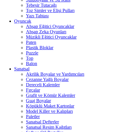
Tebeşir Tutacağı
Toz Simler ve Elişi Pulları
Yazı Tahtası
Oyuncak
Ahşap Eğitici Oyuncaklar
Ahşap Zeka Oyunları
Müzikli Eğitici Oyuncaklar
Paten
Plastik Bloklar
Puzzle
Top
Balon
Sanatsal
Akrilik Boyalar ve Yardımcıları
Cezanne Yağlı Boyalar
Dereceli Kalemler
Fırçalar
Grafit ve Kömür Kalemler
Guaj Boyalar
Köpüklü Maket Kartonlar
Model Killer ve Kalıpları
Paletler
Sanatsal Defterler
Sanatsal Resim Kağıtları