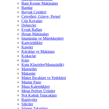
Bant Kesme Makinaları
Bantlar
Bayrak Çeşitleri
Cetvelleri, Gönye, Pergel
Çöp Kovaları
Delgeçler
Evrak Rafları
Hesap Makinaları
Istampalar ve Mürekkepleri
Kartvizitlikler
Kaşeler
Kılçıklar ve Makinası
Kıskaçlar
Küre
Kutu Klasörler(Magazinlik)
Magnetler
Makaslar
Maket Bıçakları ve Yedekleri
Mantar Pano
Masa Kalemlikleri
Metal Perfore Ürünler
Not Kağıdı Tutacakları
Raptiyeler
Siliciler
Sümen Takımları