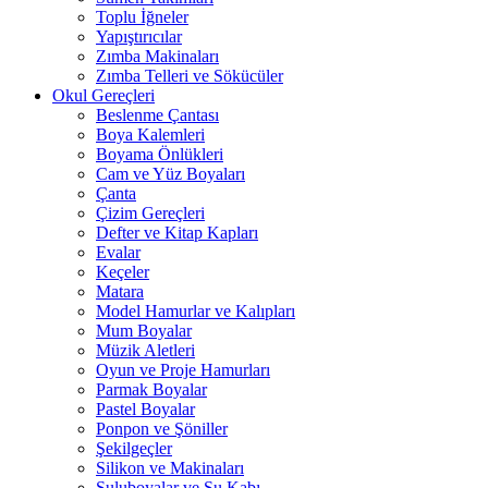
Toplu İğneler
Yapıştırıcılar
Zımba Makinaları
Zımba Telleri ve Sökücüler
Okul Gereçleri
Beslenme Çantası
Boya Kalemleri
Boyama Önlükleri
Cam ve Yüz Boyaları
Çanta
Çizim Gereçleri
Defter ve Kitap Kapları
Evalar
Keçeler
Matara
Model Hamurlar ve Kalıpları
Mum Boyalar
Müzik Aletleri
Oyun ve Proje Hamurları
Parmak Boyalar
Pastel Boyalar
Ponpon ve Şöniller
Şekilgeçler
Silikon ve Makinaları
Suluboyalar ve Su Kabı