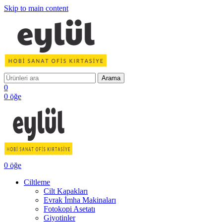
Skip to main content
Arama
0
0
öğe
0
öğe
Ciltleme
Cilt Kapakları
Evrak İmha Makinaları
Fotokopi Asetatı
Giyotinler