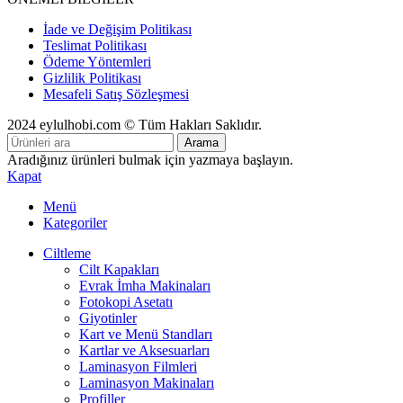
İade ve Değişim Politikası
Teslimat Politikası
Ödeme Yöntemleri
Gizlilik Politikası
Mesafeli Satış Sözleşmesi
2024 eylulhobi.com © Tüm Hakları Saklıdır.
Arama
Aradığınız ürünleri bulmak için yazmaya başlayın.
Kapat
Menü
Kategoriler
Ciltleme
Cilt Kapakları
Evrak İmha Makinaları
Fotokopi Asetatı
Giyotinler
Kart ve Menü Standları
Kartlar ve Aksesuarları
Laminasyon Filmleri
Laminasyon Makinaları
Profiller