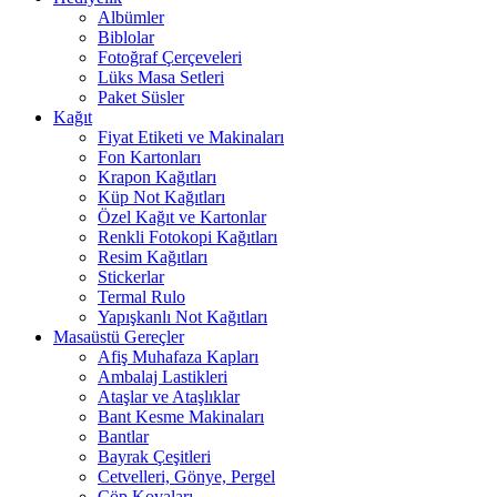
Albümler
Biblolar
Fotoğraf Çerçeveleri
Lüks Masa Setleri
Paket Süsler
Kağıt
Fiyat Etiketi ve Makinaları
Fon Kartonları
Krapon Kağıtları
Küp Not Kağıtları
Özel Kağıt ve Kartonlar
Renkli Fotokopi Kağıtları
Resim Kağıtları
Stickerlar
Termal Rulo
Yapışkanlı Not Kağıtları
Masaüstü Gereçler
Afiş Muhafaza Kapları
Ambalaj Lastikleri
Ataşlar ve Ataşlıklar
Bant Kesme Makinaları
Bantlar
Bayrak Çeşitleri
Cetvelleri, Gönye, Pergel
Çöp Kovaları