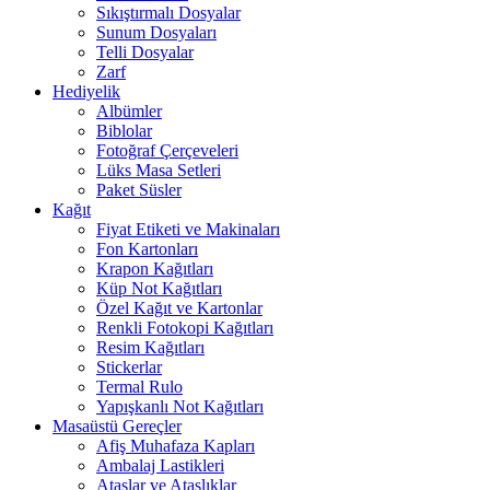
Sıkıştırmalı Dosyalar
Sunum Dosyaları
Telli Dosyalar
Zarf
Hediyelik
Albümler
Biblolar
Fotoğraf Çerçeveleri
Lüks Masa Setleri
Paket Süsler
Kağıt
Fiyat Etiketi ve Makinaları
Fon Kartonları
Krapon Kağıtları
Küp Not Kağıtları
Özel Kağıt ve Kartonlar
Renkli Fotokopi Kağıtları
Resim Kağıtları
Stickerlar
Termal Rulo
Yapışkanlı Not Kağıtları
Masaüstü Gereçler
Afiş Muhafaza Kapları
Ambalaj Lastikleri
Ataşlar ve Ataşlıklar