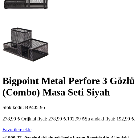
Bigpoint Metal Perfore 3 Gözlü
(Combo) Masa Seti Siyah
Stok kodu:
BP405-95
278,99
₺
Orijinal fiyat: 278,99 ₺.
192,99
₺
Şu andaki fiyat: 192,99 ₺.
Favorilere ekle
✅
800 TL üzerindeki siparişlerde kargo ücretsizdir.
Altındaki