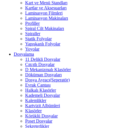
Kart ve Menü Standları
Kartlar ve Aksesuarları
Laminasyon Filmleri
Laminasyon Makinaları
Profiller
Spiral Cilt Makinaları
Spiraller
Statik Folyolar
Yapışkanlı Folyolar
Yoyolar
Dosyalama
11 Delikli Dosyalar
Çıtçıtlı Dosyalar
D Mekanizmalı Klasörler
Döküman Dosyaları
Dosya Ayracı(Seperatör)
Evrak Çantası
Halkalı Klasörler
Kademeli Dosyalar
Kalemlikler
Kartvizit Albümleri
Klasörler
Körüklü Dosyalar
Poşet Dosyalar
Sekreterlikler