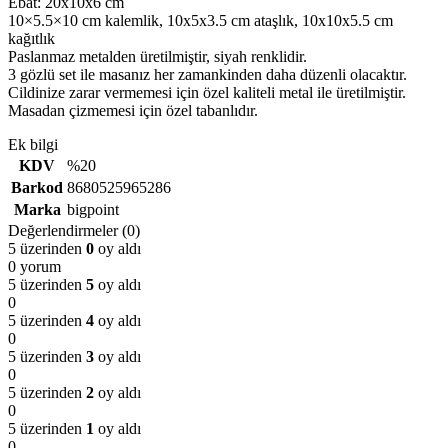
Ebat: 20x10x6 cm
10×5.5×10 cm kalemlik, 10x5x3.5 cm ataşlık, 10x10x5.5 cm
kağıtlık
Paslanmaz metalden üretilmiştir, siyah renklidir.
3 gözlü set ile masanız her zamankinden daha düzenli olacaktır.
Cildinize zarar vermemesi için özel kaliteli metal ile üretilmiştir.
Masadan çizmemesi için özel tabanlıdır.
Ek bilgi
KDV
%20
Barkod
8680525965286
Marka
bigpoint
Değerlendirmeler (0)
5 üzerinden
0
oy aldı
0 yorum
5 üzerinden
5
oy aldı
0
5 üzerinden
4
oy aldı
0
5 üzerinden
3
oy aldı
0
5 üzerinden
2
oy aldı
0
5 üzerinden
1
oy aldı
0