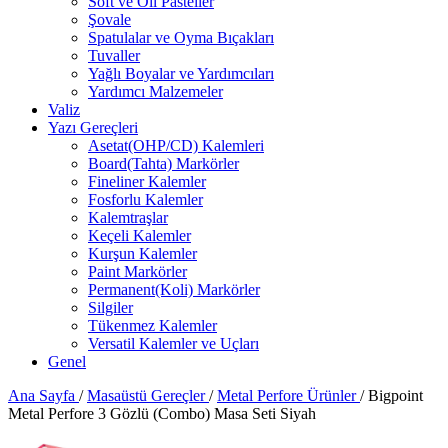
Soft ve Oil Pasteller
Şovale
Spatulalar ve Oyma Bıçakları
Tuvaller
Yağlı Boyalar ve Yardımcıları
Yardımcı Malzemeler
Valiz
Yazı Gereçleri
Asetat(OHP/CD) Kalemleri
Board(Tahta) Markörler
Fineliner Kalemler
Fosforlu Kalemler
Kalemtraşlar
Keçeli Kalemler
Kurşun Kalemler
Paint Markörler
Permanent(Koli) Markörler
Silgiler
Tükenmez Kalemler
Versatil Kalemler ve Uçları
Genel
Ana Sayfa
/
Masaüstü Gereçler
/
Metal Perfore Ürünler
/
Bigpoint
Metal Perfore 3 Gözlü (Combo) Masa Seti Siyah