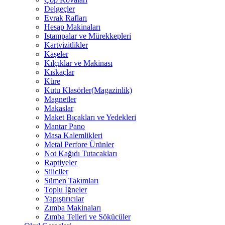
Delgeçler
Evrak Rafları
Hesap Makinaları
Istampalar ve Mürekkepleri
Kartvizitlikler
Kaşeler
Kılçıklar ve Makinası
Kıskaçlar
Küre
Kutu Klasörler(Magazinlik)
Magnetler
Makaslar
Maket Bıçakları ve Yedekleri
Mantar Pano
Masa Kalemlikleri
Metal Perfore Ürünler
Not Kağıdı Tutacakları
Raptiyeler
Siliciler
Sümen Takımları
Toplu İğneler
Yapıştırıcılar
Zımba Makinaları
Zımba Telleri ve Sökücüler