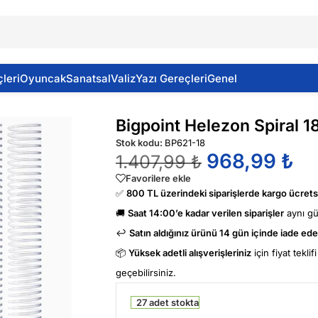
leri
Oyuncak
Sanatsal
Valiz
Yazı Gereçleri
Genel
faf 100 Lü (4:1)
Bigpoint Helezon Spiral 1
Stok kodu:
BP621-18
968,99
₺
1.407,99
₺
Favorilere ekle
✅
800 TL üzerindeki siparişlerde kargo ücretsi
🚚
Saat 14:00’e kadar verilen siparişler
aynı g
↩️
Satın aldığınız ürünü 14 gün içinde iade edeb
📦
Yüksek adetli alışverişleriniz
için fiyat tekli
geçebilirsiniz.
27 adet stokta