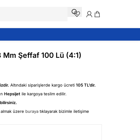
8 Mm Şeffaf 100 Lü (4:1)
zdir.
Altındaki siparişlerde kargo ücreti
105 TL’dir.
ün
Hepsijet
ile kargoya teslim edilir.
ilirsiniz.
fi almak üzere
buraya
tıklayarak bizimle iletişime