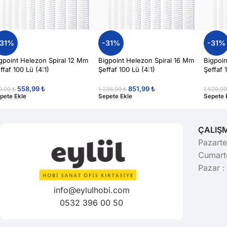
-31%
-31%
-31%
gpoint Helezon Spiral 12 Mm
Bigpoint Helezon Spiral 16 Mm
Bigpoi
ffaf 100 Lü (4:1)
Şeffaf 100 Lü (4:1)
Şeffaf 
558,99
₺
851,99
₺
0,99
₺
1.236,99
₺
1.529,9
pete Ekle
Sepete Ekle
Sepete 
ÇALIŞ
Pazarte
Cumarte
Pazar :
info@eylulhobi.com
0532 396 00 50