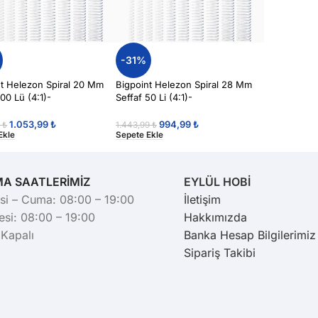
-31%
nt Helezon Spiral 20 Mm
Bigpoint Helezon Spiral 28 Mm
100 Lü (4:1)-
Seffaf 50 Li (4:1)-
1.053,99
₺
994,99
₺
9
₺
1.443,99
₺
Ekle
Sepete Ekle
MA SAATLERİMİZ
EYLÜL HOBİ
si – Cuma: 08:00 – 19:00
İletişim
si: 08:00 – 19:00
Hakkımızda
 Kapalı
Banka Hesap Bilgilerimiz
Sipariş Takibi