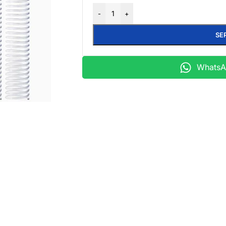
-
+
SE
WhatsAp