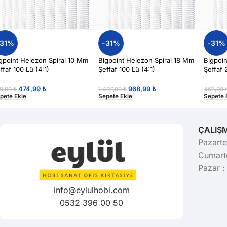
-31%
-31%
-31%
gpoint Helezon Spiral 10 Mm
Bigpoint Helezon Spiral 18 Mm
Bigpoi
ffaf 100 Lü (4:1)
Şeffaf 100 Lü (4:1)
Şeffaf 
474,99
₺
968,99
₺
9,99
₺
1.407,99
₺
466,99
pete Ekle
Sepete Ekle
Sepete 
ÇALIŞ
Pazarte
Cumarte
Pazar :
info@eylulhobi.com
0532 396 00 50