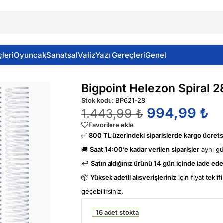
leri
Oyuncak
Sanatsal
Valiz
Yazı Gereçleri
Genel
faf 50 Li (4:1)-
Bigpoint Helezon Spiral 2
Stok kodu:
BP621-28
994,99
₺
1.443,99
₺
Favorilere ekle
✅
800 TL üzerindeki siparişlerde kargo ücretsi
🚚
Saat 14:00’e kadar verilen siparişler
aynı g
↩️
Satın aldığınız ürünü 14 gün içinde iade edeb
📦
Yüksek adetli alışverişleriniz
için fiyat tekli
geçebilirsiniz.
16 adet stokta