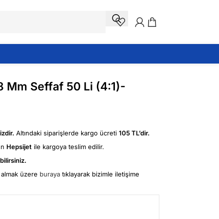
8 Mm Seffaf 50 Li (4:1)-
zdir.
Altındaki siparişlerde kargo ücreti
105 TL’dir.
ün
Hepsijet
ile kargoya teslim edilir.
ilirsiniz.
fi almak üzere
buraya
tıklayarak bizimle iletişime