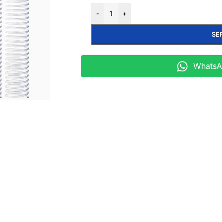
-
+
SE
WhatsAp