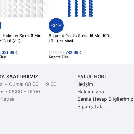
-31%
nt Helezon Spiral 6 Mm
Bigpoint Plastik Spiral 16 Mm 100
200 Lü (4:1)-
Lü Kutu Mavi
321,99
₺
782,99
₺
₺
1.136,99
₺
Ekle
Sepete Ekle
MA SAATLERİMİZ
EYLÜL HOBİ
si – Cuma: 08:00 – 19:00
İletişim
si: 08:00 – 19:00
Hakkımızda
 Kapalı
Banka Hesap Bilgilerimiz
Sipariş Takibi