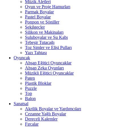
Müzik Aletleri
Oyun ve Proje Hamurları
Parmak Boyalar
Pastel Boyalar
Ponpon ve Şöniller
Şekilgeçler
Silikon ve Makinaları
Suluboyalar ve Su Kabı
Tebeşir Tutacağı
Toz Simler ve Elişi Pulları
Yazı Tahtası
Oyuncak
Ahşap Eğitici Oyuncaklar
Ahşap Zeka Oyunları
Müzikli Eğitici Oyuncaklar
Paten
Plastik Bloklar
Puzzle
Top
Balon
Sanatsal
Akrilik Boyalar ve Yardımcıları
Cezanne Yağlı Boyalar
Dereceli Kalemler
Fırçalar