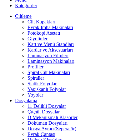
Kategoriler
Ciltleme
Cilt Kapakları
Evrak İmha Makinaları
Fotokopi Asetatı
Giyotinler
Kart ve Menü Standları
Kartlar ve Aksesuarları
Laminasyon Filmleri
Laminasyon Makinaları
Profiller
Spiral Cilt Makinaları
Spiraller
Statik Folyolar
Yapışkanlı Folyolar
Yoyolar
Dosyalama
11 Delikli Dosyalar
Çıtçıtlı Dosyalar
D Mekanizmalı Klasörler
Döküman Dosyaları
Dosya Ayracı(Seperatör)
Evrak Çantası
Halkalı Klasörler