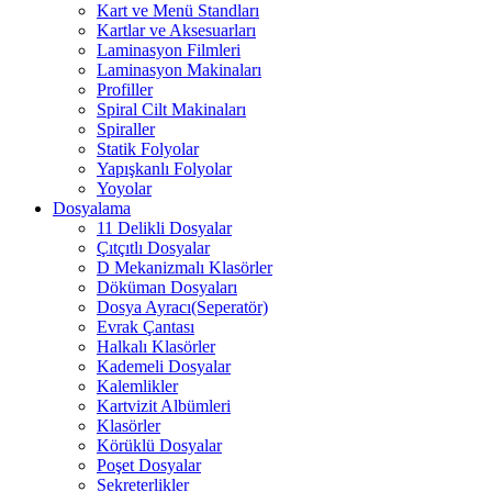
Kart ve Menü Standları
Kartlar ve Aksesuarları
Laminasyon Filmleri
Laminasyon Makinaları
Profiller
Spiral Cilt Makinaları
Spiraller
Statik Folyolar
Yapışkanlı Folyolar
Yoyolar
Dosyalama
11 Delikli Dosyalar
Çıtçıtlı Dosyalar
D Mekanizmalı Klasörler
Döküman Dosyaları
Dosya Ayracı(Seperatör)
Evrak Çantası
Halkalı Klasörler
Kademeli Dosyalar
Kalemlikler
Kartvizit Albümleri
Klasörler
Körüklü Dosyalar
Poşet Dosyalar
Sekreterlikler