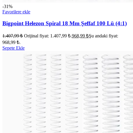
-31%
Favorilere ekle
Bigpoint Helezon Spiral 18 Mm Şeffaf 100 Lü (4:1)
1.407,99
₺
Orijinal fiyat: 1.407,99 ₺.
968,99
₺
Şu andaki fiyat:
968,99 ₺.
Sepete Ekle