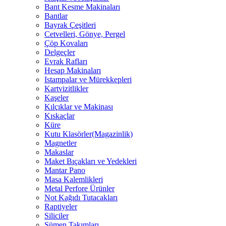
Bant Kesme Makinaları
Bantlar
Bayrak Çeşitleri
Cetvelleri, Gönye, Pergel
Çöp Kovaları
Delgeçler
Evrak Rafları
Hesap Makinaları
Istampalar ve Mürekkepleri
Kartvizitlikler
Kaşeler
Kılçıklar ve Makinası
Kıskaçlar
Küre
Kutu Klasörler(Magazinlik)
Magnetler
Makaslar
Maket Bıçakları ve Yedekleri
Mantar Pano
Masa Kalemlikleri
Metal Perfore Ürünler
Not Kağıdı Tutacakları
Raptiyeler
Siliciler
Sümen Takımları