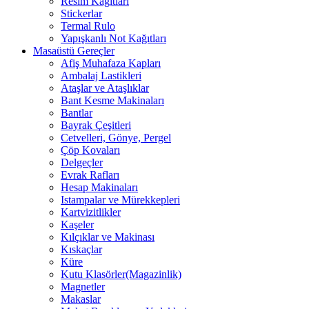
Resim Kağıtları
Stickerlar
Termal Rulo
Yapışkanlı Not Kağıtları
Masaüstü Gereçler
Afiş Muhafaza Kapları
Ambalaj Lastikleri
Ataşlar ve Ataşlıklar
Bant Kesme Makinaları
Bantlar
Bayrak Çeşitleri
Cetvelleri, Gönye, Pergel
Çöp Kovaları
Delgeçler
Evrak Rafları
Hesap Makinaları
Istampalar ve Mürekkepleri
Kartvizitlikler
Kaşeler
Kılçıklar ve Makinası
Kıskaçlar
Küre
Kutu Klasörler(Magazinlik)
Magnetler
Makaslar