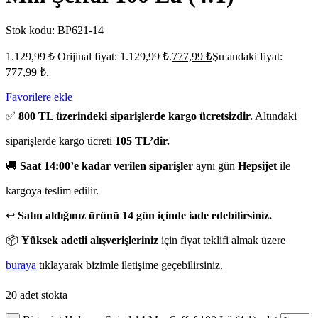
Stok kodu:
BP621-14
1.129,99
₺
Orijinal fiyat: 1.129,99 ₺.
777,99
₺
Şu andaki fiyat:
777,99 ₺.
Favorilere ekle
✅
800 TL üzerindeki siparişlerde kargo ücretsizdir.
Altındaki
siparişlerde kargo ücreti
105 TL’dir.
🚚
Saat 14:00’e kadar verilen siparişler
aynı gün
Hepsijet
ile
kargoya teslim edilir.
↩️
Satın aldığınız ürünü 14 gün içinde iade edebilirsiniz.
📦
Yüksek adetli alışverişleriniz
için fiyat teklifi almak üzere
buraya
tıklayarak bizimle iletişime geçebilirsiniz.
20 adet stokta