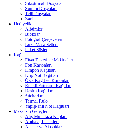
Sıkıştırmalı Dosyalar
Sunum Dosyaları
Telli Dosyalar
Zarf
Hediyelik
Albümler
Biblolar
Fotoğraf Çerçeveleri
Lüks Masa Setleri
Paket Süsler
Kağıt
Fiyat Etiketi ve Makinaları
Fon Kartonları
Krapon Kağıtları
Küp Not Kağıtları
Özel Kağıt ve Kartonlar
Renkli Fotokopi Kağıtları
Resim Kağıtları
Stickerlar
Termal Rulo
Yapışkanlı Not Kağıtları
Masaüstü Gereçler
Afiş Muhafaza Kapları
Ambalaj Lastikleri
Ataşlar ve Ataşlıklar