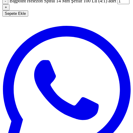
Bigpoint Helezon Spiral 14 Mm Şeffaf 100 Lü (4:1) adet
-
+
Sepete Ekle