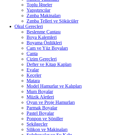
Toplu İğneler
Yapıştırıcılar
Zımba Makinaları
Zımba Telleri ve Sökücüler
Okul Gereçleri
Beslenme Çantası
Boya Kalemleri
Boyama Önlükleri
Cam ve Yüz Boyaları
Çanta
Çizim Gereçleri
Defter ve Kitap Kapları
Evalar
Keçeler
Matara
Model Hamurlar ve Kalıpları
Mum Boyalar
Müzik Aletleri
Oyun ve Proje Hamurları
Parmak Boyalar
Pastel Boyalar
Ponpon ve Şöniller
Şekilgeçler
Silikon ve Makinaları
Suluboyalar ve Su Kabı