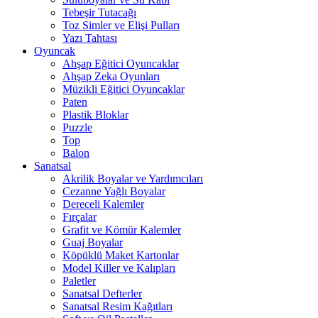
Tebeşir Tutacağı
Toz Simler ve Elişi Pulları
Yazı Tahtası
Oyuncak
Ahşap Eğitici Oyuncaklar
Ahşap Zeka Oyunları
Müzikli Eğitici Oyuncaklar
Paten
Plastik Bloklar
Puzzle
Top
Balon
Sanatsal
Akrilik Boyalar ve Yardımcıları
Cezanne Yağlı Boyalar
Dereceli Kalemler
Fırçalar
Grafit ve Kömür Kalemler
Guaj Boyalar
Köpüklü Maket Kartonlar
Model Killer ve Kalıpları
Paletler
Sanatsal Defterler
Sanatsal Resim Kağıtları