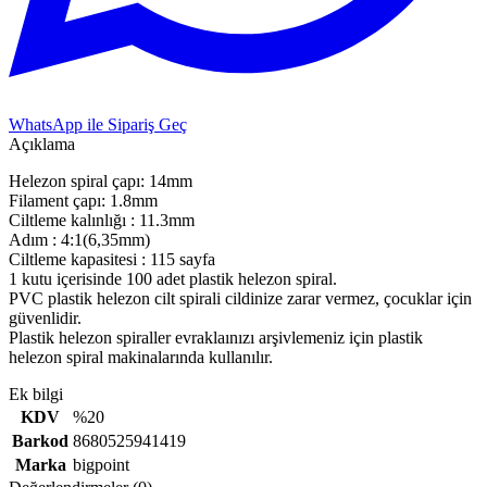
WhatsApp ile Sipariş Geç
Açıklama
Helezon spiral çapı: 14mm
Filament çapı: 1.8mm
Ciltleme kalınlığı : 11.3mm
Adım : 4:1(6,35mm)
Ciltleme kapasitesi : 115 sayfa
1 kutu içerisinde 100 adet plastik helezon spiral.
PVC plastik helezon cilt spirali cildinize zarar vermez, çocuklar için
güvenlidir.
Plastik helezon spiraller evraklaınızı arşivlemeniz için plastik
helezon spiral makinalarında kullanılır.
Ek bilgi
KDV
%20
Barkod
8680525941419
Marka
bigpoint