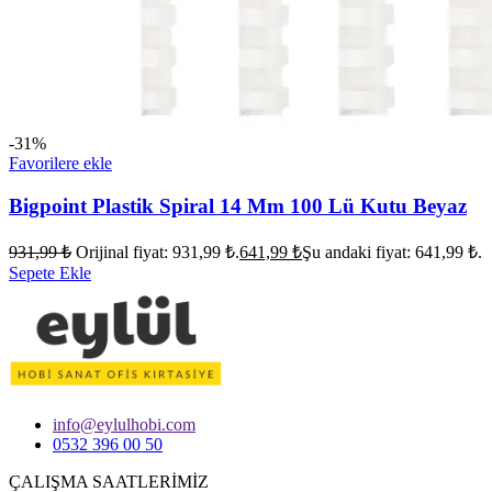
-31%
Favorilere ekle
Bigpoint Plastik Spiral 14 Mm 100 Lü Kutu Beyaz
931,99
₺
Orijinal fiyat: 931,99 ₺.
641,99
₺
Şu andaki fiyat: 641,99 ₺.
Sepete Ekle
info@eylulhobi.com
0532 396 00 50
ÇALIŞMA SAATLERİMİZ