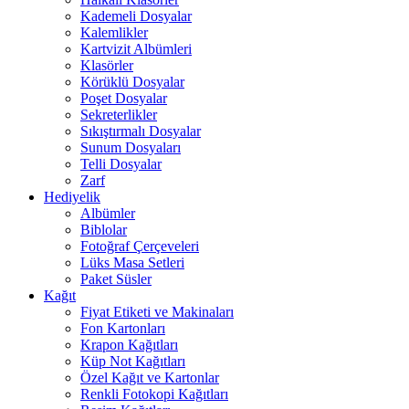
Kademeli Dosyalar
Kalemlikler
Kartvizit Albümleri
Klasörler
Körüklü Dosyalar
Poşet Dosyalar
Sekreterlikler
Sıkıştırmalı Dosyalar
Sunum Dosyaları
Telli Dosyalar
Zarf
Hediyelik
Albümler
Biblolar
Fotoğraf Çerçeveleri
Lüks Masa Setleri
Paket Süsler
Kağıt
Fiyat Etiketi ve Makinaları
Fon Kartonları
Krapon Kağıtları
Küp Not Kağıtları
Özel Kağıt ve Kartonlar
Renkli Fotokopi Kağıtları