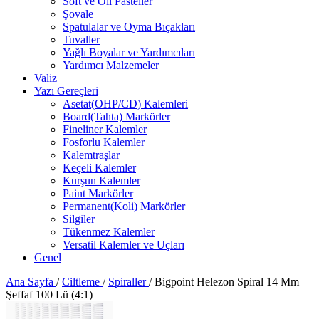
Soft ve Oil Pasteller
Şovale
Spatulalar ve Oyma Bıçakları
Tuvaller
Yağlı Boyalar ve Yardımcıları
Yardımcı Malzemeler
Valiz
Yazı Gereçleri
Asetat(OHP/CD) Kalemleri
Board(Tahta) Markörler
Fineliner Kalemler
Fosforlu Kalemler
Kalemtraşlar
Keçeli Kalemler
Kurşun Kalemler
Paint Markörler
Permanent(Koli) Markörler
Silgiler
Tükenmez Kalemler
Versatil Kalemler ve Uçları
Genel
Ana Sayfa
/
Ciltleme
/
Spiraller
/
Bigpoint Helezon Spiral 14 Mm
Şeffaf 100 Lü (4:1)