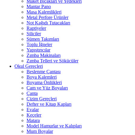
Maket Bıçakları ve Yedekleri
Mantar Pano
Masa Kalemlikleri
Metal Perfore Ürünler
Not Kağıdı Tutacakları
Raptiyeler
Siliciler
Sümen Takımları
Toplu İğneler
Yapıştırıcılar
Zımba Makinaları
Zımba Telleri ve Sökücüler
Okul Gereçleri
Beslenme Çantası
Boya Kalemleri
Boyama Önlükleri
Cam ve Yüz Boyaları
Çanta
Çizim Gereçleri
Defter ve Kitap Kapları
Evalar
Keçeler
Matara
Model Hamurlar ve Kalıpları
Mum Boyalar