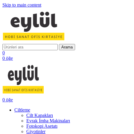
Skip to main content
Arama
0
0
öğe
0
öğe
Ciltleme
Cilt Kapakları
Evrak İmha Makinaları
Fotokopi Asetatı
Giyotinler