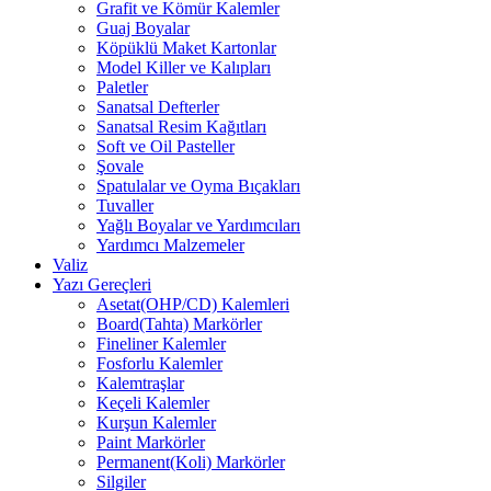
Grafit ve Kömür Kalemler
Guaj Boyalar
Köpüklü Maket Kartonlar
Model Killer ve Kalıpları
Paletler
Sanatsal Defterler
Sanatsal Resim Kağıtları
Soft ve Oil Pasteller
Şovale
Spatulalar ve Oyma Bıçakları
Tuvaller
Yağlı Boyalar ve Yardımcıları
Yardımcı Malzemeler
Valiz
Yazı Gereçleri
Asetat(OHP/CD) Kalemleri
Board(Tahta) Markörler
Fineliner Kalemler
Fosforlu Kalemler
Kalemtraşlar
Keçeli Kalemler
Kurşun Kalemler
Paint Markörler
Permanent(Koli) Markörler
Silgiler