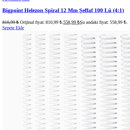
Bigpoint Helezon Spiral 12 Mm Şeffaf 100 Lü (4:1)
810,99
₺
Orijinal fiyat: 810,99 ₺.
558,99
₺
Şu andaki fiyat: 558,99 ₺.
Sepete Ekle