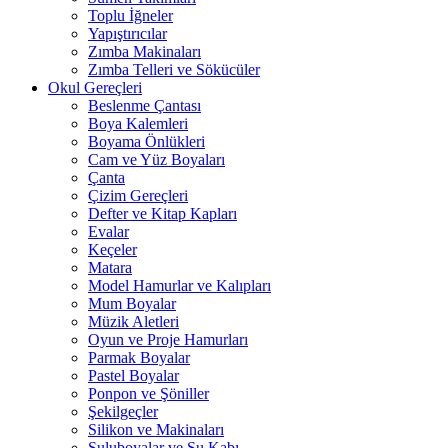
Toplu İğneler
Yapıştırıcılar
Zımba Makinaları
Zımba Telleri ve Sökücüler
Okul Gereçleri
Beslenme Çantası
Boya Kalemleri
Boyama Önlükleri
Cam ve Yüz Boyaları
Çanta
Çizim Gereçleri
Defter ve Kitap Kapları
Evalar
Keçeler
Matara
Model Hamurlar ve Kalıpları
Mum Boyalar
Müzik Aletleri
Oyun ve Proje Hamurları
Parmak Boyalar
Pastel Boyalar
Ponpon ve Şöniller
Şekilgeçler
Silikon ve Makinaları
Suluboyalar ve Su Kabı