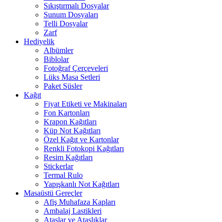
Sıkıştırmalı Dosyalar
Sunum Dosyaları
Telli Dosyalar
Zarf
Hediyelik
Albümler
Biblolar
Fotoğraf Çerçeveleri
Lüks Masa Setleri
Paket Süsler
Kağıt
Fiyat Etiketi ve Makinaları
Fon Kartonları
Krapon Kağıtları
Küp Not Kağıtları
Özel Kağıt ve Kartonlar
Renkli Fotokopi Kağıtları
Resim Kağıtları
Stickerlar
Termal Rulo
Yapışkanlı Not Kağıtları
Masaüstü Gereçler
Afiş Muhafaza Kapları
Ambalaj Lastikleri
Ataşlar ve Ataşlıklar