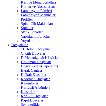
Kart ve Menü Standları
Kartlar ve Aksesuarları
Laminasyon Filmleri
Laminasyon Makinaları
Profiller
Spiral Cilt Makinaları
Spiraller
Statik Folyolar
Yapışkanlı Folyolar
Yoyolar
Dosyalama
11 Delikli Dosyalar
Çıtçıtlı Dosyalar
D Mekanizmalı Klasörler
Döküman Dosyaları
Dosya Ayracı(Seperatör)
Evrak Çantası
Halkalı Klasörler
Kademeli Dosyalar
Kalemlikler
Kartvizit Albümleri
Klasörler
Körüklü Dosyalar
Poşet Dosyalar
Sekreterlikler