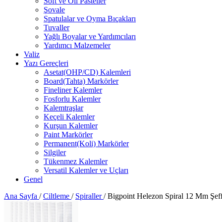
Soft ve Oil Pasteller
Şovale
Spatulalar ve Oyma Bıçakları
Tuvaller
Yağlı Boyalar ve Yardımcıları
Yardımcı Malzemeler
Valiz
Yazı Gereçleri
Asetat(OHP/CD) Kalemleri
Board(Tahta) Markörler
Fineliner Kalemler
Fosforlu Kalemler
Kalemtraşlar
Keçeli Kalemler
Kurşun Kalemler
Paint Markörler
Permanent(Koli) Markörler
Silgiler
Tükenmez Kalemler
Versatil Kalemler ve Uçları
Genel
Ana Sayfa
/
Ciltleme
/
Spiraller
/
Bigpoint Helezon Spiral 12 Mm Şeff