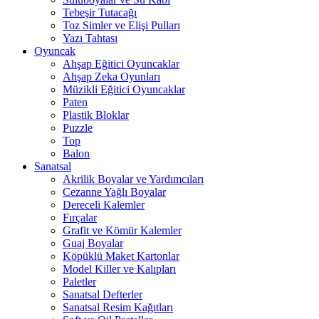
Tebeşir Tutacağı
Toz Simler ve Elişi Pulları
Yazı Tahtası
Oyuncak
Ahşap Eğitici Oyuncaklar
Ahşap Zeka Oyunları
Müzikli Eğitici Oyuncaklar
Paten
Plastik Bloklar
Puzzle
Top
Balon
Sanatsal
Akrilik Boyalar ve Yardımcıları
Cezanne Yağlı Boyalar
Dereceli Kalemler
Fırçalar
Grafit ve Kömür Kalemler
Guaj Boyalar
Köpüklü Maket Kartonlar
Model Killer ve Kalıpları
Paletler
Sanatsal Defterler
Sanatsal Resim Kağıtları