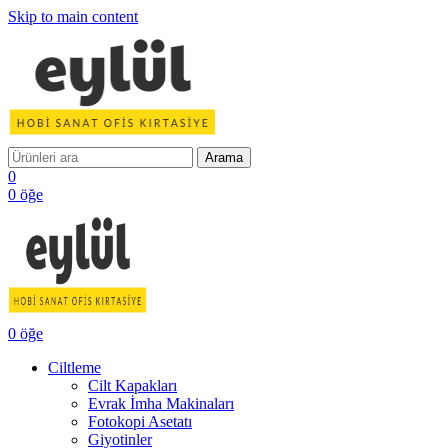
Skip to main content
Arama
0
0
öğe
0
öğe
Ciltleme
Cilt Kapakları
Evrak İmha Makinaları
Fotokopi Asetatı
Giyotinler