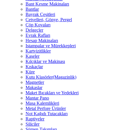
Bant Kesme Makinaları
Bantlar
Bayrak Çeşitleri
Cetvelleri, Gönye, Pergel
Çöp Kovaları
Delgeçler
Evrak Rafları
Hesap Makinaları
Istampalar ve Mürekkepleri
Kartvizitlikler
Kaşeler
Kılçıklar ve Makinası
Kıskaçlar
Küre
Kutu Klasörler(Magazinlik)
Magnetler
Makaslar
Maket Bıçakları ve Yedekleri
Mantar Pano
Masa Kalemlikleri
Metal Perfore Ürünler
Not Kağıdı Tutacakları
Raptiyeler
Siliciler
Sümen Takımları