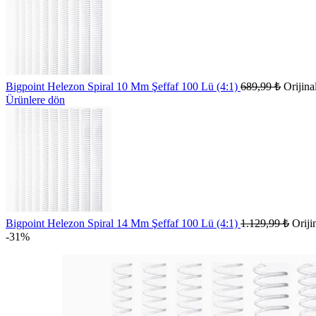
Bigpoint Helezon Spiral 10 Mm Şeffaf 100 Lü (4:1)
689,99
₺
Orijina
Ürünlere dön
Bigpoint Helezon Spiral 14 Mm Şeffaf 100 Lü (4:1)
1.129,99
₺
Oriji
-31%