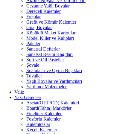
Akrilik Boyalar ve Yardımcıları
Cezanne Yağlı Boyalar
Dereceli Kalemler
Fırçalar
Grafit ve Kömür Kalemler
Guaj Boyalar
Köpüklü Maket Kartonlar
Model Killer ve Kalıpları
Paletler
Sanatsal Defterler
Sanatsal Resim Kağıtları
Soft ve Oil Pasteller
Şovale
Spatulalar ve Oyma Bıçakları
Tuvaller
Yağlı Boyalar ve Yardımcıları
Yardımcı Malzemeler
Valiz
Yazı Gereçleri
Asetat(OHP/CD) Kalemleri
Board(Tahta) Markörler
Fineliner Kalemler
Fosforlu Kalemler
Kalemtraşlar
Keçeli Kalemler