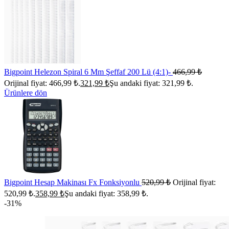
Bigpoint Helezon Spiral 6 Mm Şeffaf 200 Lü (4:1)-
466,99
₺
Orijinal fiyat: 466,99 ₺.
321,99
₺
Şu andaki fiyat: 321,99 ₺.
Ürünlere dön
Bigpoint Hesap Makinası Fx Fonksiyonlu
520,99
₺
Orijinal fiyat:
520,99 ₺.
358,99
₺
Şu andaki fiyat: 358,99 ₺.
-31%