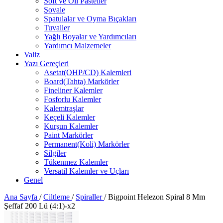
Soft ve Oil Pasteller
Şovale
Spatulalar ve Oyma Bıçakları
Tuvaller
Yağlı Boyalar ve Yardımcıları
Yardımcı Malzemeler
Valiz
Yazı Gereçleri
Asetat(OHP/CD) Kalemleri
Board(Tahta) Markörler
Fineliner Kalemler
Fosforlu Kalemler
Kalemtraşlar
Keçeli Kalemler
Kurşun Kalemler
Paint Markörler
Permanent(Koli) Markörler
Silgiler
Tükenmez Kalemler
Versatil Kalemler ve Uçları
Genel
Ana Sayfa
/
Ciltleme
/
Spiraller
/
Bigpoint Helezon Spiral 8 Mm
Şeffaf 200 Lü (4:1)-x2