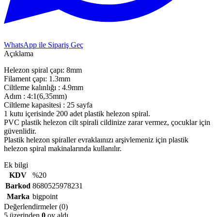
WhatsApp ile Sipariş Geç
Açıklama
Helezon spiral çapı: 8mm
Filament çapı: 1.3mm
Ciltleme kalınlığı : 4.9mm
Adım : 4:1(6,35mm)
Ciltleme kapasitesi : 25 sayfa
1 kutu içerisinde 200 adet plastik helezon spiral.
PVC plastik helezon cilt spirali cildinize zarar vermez, çocuklar için
güvenlidir.
Plastik helezon spiraller evraklaınızı arşivlemeniz için plastik
helezon spiral makinalarında kullanılır.
Ek bilgi
KDV
%20
Barkod
8680525978231
Marka
bigpoint
Değerlendirmeler (0)
5 üzerinden
0
oy aldı