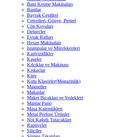
Bant Kesme Makinaları
Bantlar
Bayrak Çeşitleri
Cetvelleri, Gönye, Pergel
Çöp Kovaları
Delgeçler
Evrak Rafları
Hesap Makinaları
Istampalar ve Mürekkepleri
Kartvizitlikler
Kaşeler
Kılçıklar ve Makinası
Kıskaçlar
Küre
Kutu Klasörler(Magazinlik)
Magnetler
Makaslar
Maket Bıçakları ve Yedekleri
Mantar Pano
Masa Kalemlikleri
Metal Perfore Ürünler
Not Kağıdı Tutacakları
Raptiyeler
Siliciler
Sümen Takımları