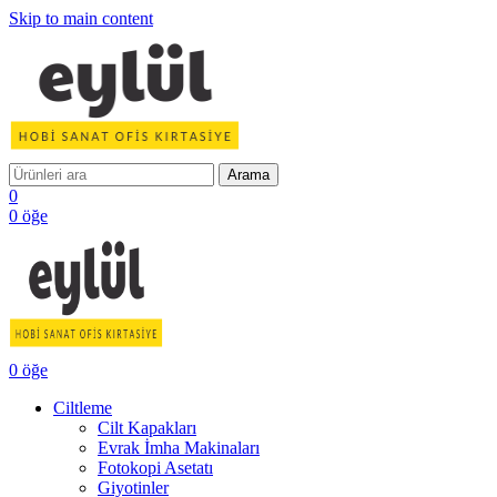
Skip to main content
Arama
0
0
öğe
0
öğe
Ciltleme
Cilt Kapakları
Evrak İmha Makinaları
Fotokopi Asetatı
Giyotinler