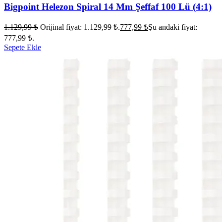
Bigpoint Helezon Spiral 14 Mm Şeffaf 100 Lü (4:1)
1.129,99
₺
Orijinal fiyat: 1.129,99 ₺.
777,99
₺
Şu andaki fiyat:
777,99 ₺.
Sepete Ekle