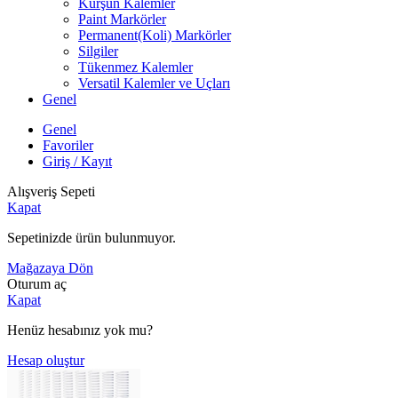
Kurşun Kalemler
Paint Markörler
Permanent(Koli) Markörler
Silgiler
Tükenmez Kalemler
Versatil Kalemler ve Uçları
Genel
Genel
Favoriler
Giriş / Kayıt
Alışveriş Sepeti
Kapat
Sepetinizde ürün bulunmuyor.
Mağazaya Dön
Oturum aç
Kapat
Henüz hesabınız yok mu?
Hesap oluştur