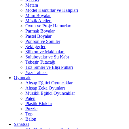
Matara
Model Hamurlar ve Kalıpları
Mum Boyalar
Müzik Aletleri
Oyun ve Proje Hamurları
Parmak Boyalar
Pastel Boyalar
Ponpon ve Şöniller
Şekilgeçler
Silikon ve Makinaları
Suluboyalar ve Su Kabı
Tebeşir Tutacağı
Toz Simler ve Elişi Pulları
Yazı Tahtası
Oyuncak
Ahşap Eğitici Oyuncaklar
Ahşap Zeka Oyunları
Müzikli Eğitici Oyuncaklar
Paten
Plastik Bloklar
Puzzle
Top
Balon
Sanatsal