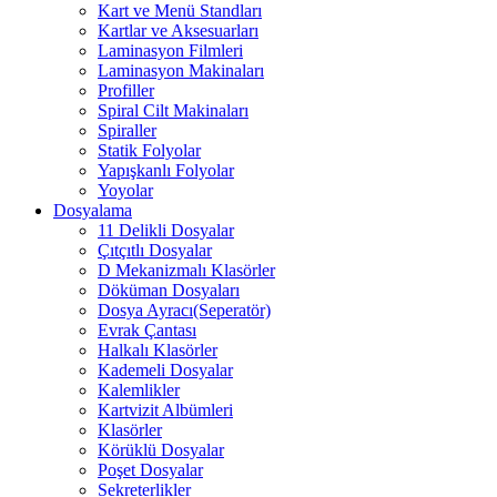
Kart ve Menü Standları
Kartlar ve Aksesuarları
Laminasyon Filmleri
Laminasyon Makinaları
Profiller
Spiral Cilt Makinaları
Spiraller
Statik Folyolar
Yapışkanlı Folyolar
Yoyolar
Dosyalama
11 Delikli Dosyalar
Çıtçıtlı Dosyalar
D Mekanizmalı Klasörler
Döküman Dosyaları
Dosya Ayracı(Seperatör)
Evrak Çantası
Halkalı Klasörler
Kademeli Dosyalar
Kalemlikler
Kartvizit Albümleri
Klasörler
Körüklü Dosyalar
Poşet Dosyalar
Sekreterlikler