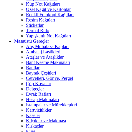
Küp Not Kağıtları
Özel Kağıt ve Kartonlar
Renkli Fotokopi Kağıtları
Resim Kağıtları
Stickerlar
Termal Rulo
Yapışkanlı Not Kağıtları
Masaüstü Gereçler
Afiş Muhafaza Kapları
Ambalaj Lastikleri
Ataşlar ve Ataşlıklar
Bant Kesme Makinaları
Bantlar
Bayrak Çeşitleri
Cetvelleri, Gönye, Pergel
Çöp Kovaları
Delgeçler
Evrak Rafları
Hesap Makinaları
Istampalar ve Mürekkepleri
Kartvizitlikler
Kaşeler
Kılçıklar ve Makinası
Kıskaçlar
Küre