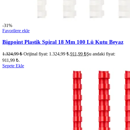
-31%
Favorilere ekle
Bigpoint Plastik Spiral 18 Mm 100 Lü Kutu Beyaz
1.324,99
₺
Orijinal fiyat: 1.324,99 ₺.
911,99
₺
Şu andaki fiyat:
911,99 ₺.
Sepete Ekle