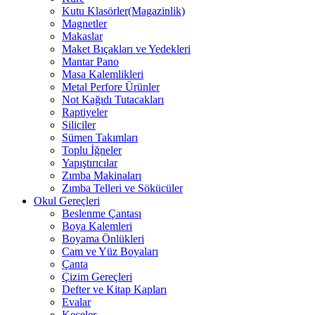
Kutu Klasörler(Magazinlik)
Magnetler
Makaslar
Maket Bıçakları ve Yedekleri
Mantar Pano
Masa Kalemlikleri
Metal Perfore Ürünler
Not Kağıdı Tutacakları
Raptiyeler
Siliciler
Sümen Takımları
Toplu İğneler
Yapıştırıcılar
Zımba Makinaları
Zımba Telleri ve Sökücüler
Okul Gereçleri
Beslenme Çantası
Boya Kalemleri
Boyama Önlükleri
Cam ve Yüz Boyaları
Çanta
Çizim Gereçleri
Defter ve Kitap Kapları
Evalar
Keçeler