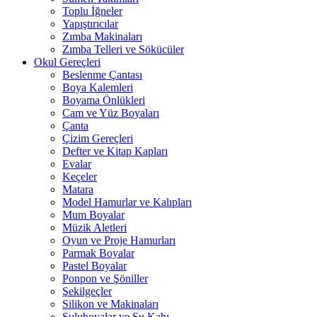
Toplu İğneler
Yapıştırıcılar
Zımba Makinaları
Zımba Telleri ve Sökücüler
Okul Gereçleri
Beslenme Çantası
Boya Kalemleri
Boyama Önlükleri
Cam ve Yüz Boyaları
Çanta
Çizim Gereçleri
Defter ve Kitap Kapları
Evalar
Keçeler
Matara
Model Hamurlar ve Kalıpları
Mum Boyalar
Müzik Aletleri
Oyun ve Proje Hamurları
Parmak Boyalar
Pastel Boyalar
Ponpon ve Şöniller
Şekilgeçler
Silikon ve Makinaları
Suluboyalar ve Su Kabı