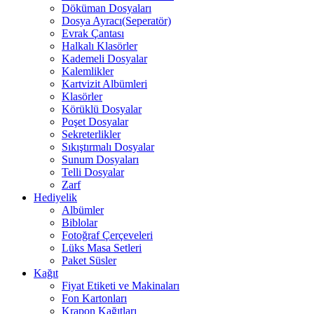
Döküman Dosyaları
Dosya Ayracı(Seperatör)
Evrak Çantası
Halkalı Klasörler
Kademeli Dosyalar
Kalemlikler
Kartvizit Albümleri
Klasörler
Körüklü Dosyalar
Poşet Dosyalar
Sekreterlikler
Sıkıştırmalı Dosyalar
Sunum Dosyaları
Telli Dosyalar
Zarf
Hediyelik
Albümler
Biblolar
Fotoğraf Çerçeveleri
Lüks Masa Setleri
Paket Süsler
Kağıt
Fiyat Etiketi ve Makinaları
Fon Kartonları
Krapon Kağıtları