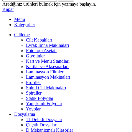
Aradığınız ürünleri bulmak için yazmaya başlayın.
Kapat
Menü
Kategoriler
Ciltleme
Cilt Kapakları
Evrak İmha Makinaları
Fotokopi Asetatı
Giyotinler
Kart ve Menü Standları
Kartlar ve Aksesuarları
Laminasyon Filmleri
Laminasyon Makinaları
Profiller
Spiral Cilt Makinaları
Spiraller
Statik Folyolar
Yapışkanlı Folyolar
Yoyolar
Dosyalama
11 Delikli Dosyalar
Çıtçıtlı Dosyalar
D Mekanizmalı Klasörler