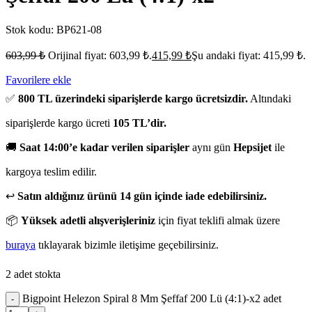
Stok kodu:
BP621-08
603,99
₺
Orijinal fiyat: 603,99 ₺.
415,99
₺
Şu andaki fiyat: 415,99 ₺.
Favorilere ekle
✅
800 TL üzerindeki siparişlerde kargo ücretsizdir.
Altındaki
siparişlerde kargo ücreti
105 TL’dir.
🚚
Saat 14:00’e kadar verilen siparişler
aynı gün
Hepsijet
ile
kargoya teslim edilir.
↩️
Satın aldığınız ürünü 14 gün içinde iade edebilirsiniz.
📦
Yüksek adetli alışverişleriniz
için fiyat teklifi almak üzere
buraya
tıklayarak bizimle iletişime geçebilirsiniz.
2 adet stokta
Bigpoint Helezon Spiral 8 Mm Şeffaf 200 Lü (4:1)-x2 adet
-