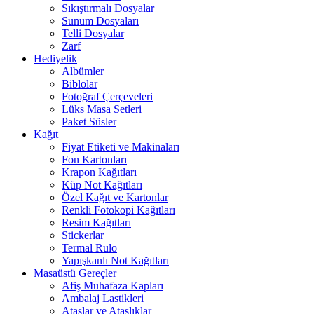
Sıkıştırmalı Dosyalar
Sunum Dosyaları
Telli Dosyalar
Zarf
Hediyelik
Albümler
Biblolar
Fotoğraf Çerçeveleri
Lüks Masa Setleri
Paket Süsler
Kağıt
Fiyat Etiketi ve Makinaları
Fon Kartonları
Krapon Kağıtları
Küp Not Kağıtları
Özel Kağıt ve Kartonlar
Renkli Fotokopi Kağıtları
Resim Kağıtları
Stickerlar
Termal Rulo
Yapışkanlı Not Kağıtları
Masaüstü Gereçler
Afiş Muhafaza Kapları
Ambalaj Lastikleri
Ataşlar ve Ataşlıklar