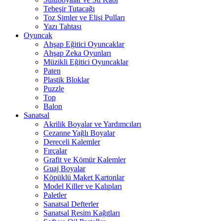
Tebeşir Tutacağı
Toz Simler ve Elişi Pulları
Yazı Tahtası
Oyuncak
Ahşap Eğitici Oyuncaklar
Ahşap Zeka Oyunları
Müzikli Eğitici Oyuncaklar
Paten
Plastik Bloklar
Puzzle
Top
Balon
Sanatsal
Akrilik Boyalar ve Yardımcıları
Cezanne Yağlı Boyalar
Dereceli Kalemler
Fırçalar
Grafit ve Kömür Kalemler
Guaj Boyalar
Köpüklü Maket Kartonlar
Model Killer ve Kalıpları
Paletler
Sanatsal Defterler
Sanatsal Resim Kağıtları