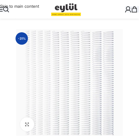
Skip to main content
Ana Sayfa
/
Ciltleme
/
Spiraller
-31%
Büyütmek için tıklayın