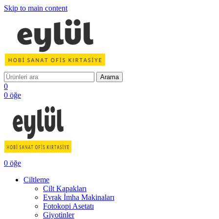
Skip to main content
Arama
0
0
öğe
0
öğe
Ciltleme
Cilt Kapakları
Evrak İmha Makinaları
Fotokopi Asetatı
Giyotinler