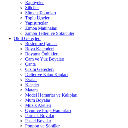
Raptiyeler
Siliciler
Sümen Takımları
Toplu İğneler
Yapıştırıcılar
Zımba Makinaları
Zımba Telleri ve Sökücüler
Okul Gereçleri
Beslenme Çantası
Boya Kalemleri
Boyama Önlükleri
Cam ve Yüz Boyaları
Çanta
Çizim Gereçleri
Defter ve Kitap Kapları
Evalar
Keçeler
Matara
Model Hamurlar ve Kalıpları
Mum Boyalar
Müzik Aletleri
Oyun ve Proje Hamurları
Parmak Boyalar
Pastel Boyalar
Ponpon ve Şöniller