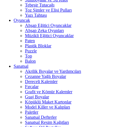
Tebeşir Tutacağı
Toz Simler ve Elişi Pulları
Yazı Tahtası
Oyuncak
Ahşap Eğitici Oyuncaklar
Ahşap Zeka Oyunları
Müzikli Eğitici Oyuncaklar
Paten
Plastik Bloklar
Puzzle
Top
Balon
Sanatsal
Akrilik Boyalar ve Yardımcıları
Cezanne Yağlı Boyalar
Dereceli Kalemler
Fırçalar
Grafit ve Kömür Kalemler
Guaj Boyalar
Köpüklü Maket Kartonlar
Model Killer ve Kalıpları
Paletler
Sanatsal Defterler
Sanatsal Resim Kağıtları