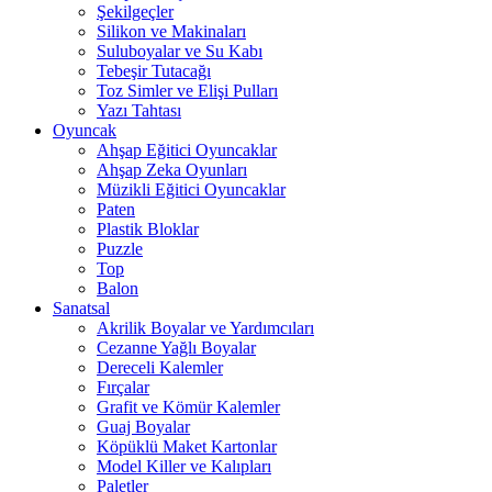
Şekilgeçler
Silikon ve Makinaları
Suluboyalar ve Su Kabı
Tebeşir Tutacağı
Toz Simler ve Elişi Pulları
Yazı Tahtası
Oyuncak
Ahşap Eğitici Oyuncaklar
Ahşap Zeka Oyunları
Müzikli Eğitici Oyuncaklar
Paten
Plastik Bloklar
Puzzle
Top
Balon
Sanatsal
Akrilik Boyalar ve Yardımcıları
Cezanne Yağlı Boyalar
Dereceli Kalemler
Fırçalar
Grafit ve Kömür Kalemler
Guaj Boyalar
Köpüklü Maket Kartonlar
Model Killer ve Kalıpları
Paletler