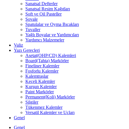
Sanatsal Defterler
Sanatsal Resim Kağıtları
Soft ve Oil Pasteller
Şovale
Spatulalar ve Oyma Bıçakları
Tuvaller
Yağlı Boyalar ve Yardımcıları
Yardımcı Malzemeler
Valiz
Yazı Gereçleri
Asetat(OHP/CD) Kalemleri
Board(Tahta) Markörler
Fineliner Kalemler
Fosforlu Kalemler
Kalemtraşlar
Keçeli Kalemler
Kurşun Kalemler
Paint Markörler
Permanent(Koli) Markörler
Silgiler
Tükenmez Kalemler
Versatil Kalemler ve Uçları
Genel
Genel