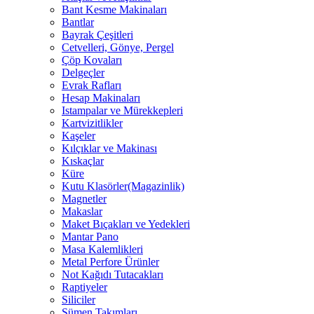
Bant Kesme Makinaları
Bantlar
Bayrak Çeşitleri
Cetvelleri, Gönye, Pergel
Çöp Kovaları
Delgeçler
Evrak Rafları
Hesap Makinaları
Istampalar ve Mürekkepleri
Kartvizitlikler
Kaşeler
Kılçıklar ve Makinası
Kıskaçlar
Küre
Kutu Klasörler(Magazinlik)
Magnetler
Makaslar
Maket Bıçakları ve Yedekleri
Mantar Pano
Masa Kalemlikleri
Metal Perfore Ürünler
Not Kağıdı Tutacakları
Raptiyeler
Siliciler
Sümen Takımları