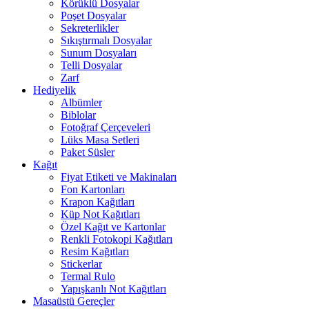
Körüklü Dosyalar
Poşet Dosyalar
Sekreterlikler
Sıkıştırmalı Dosyalar
Sunum Dosyaları
Telli Dosyalar
Zarf
Hediyelik
Albümler
Biblolar
Fotoğraf Çerçeveleri
Lüks Masa Setleri
Paket Süsler
Kağıt
Fiyat Etiketi ve Makinaları
Fon Kartonları
Krapon Kağıtları
Küp Not Kağıtları
Özel Kağıt ve Kartonlar
Renkli Fotokopi Kağıtları
Resim Kağıtları
Stickerlar
Termal Rulo
Yapışkanlı Not Kağıtları
Masaüstü Gereçler