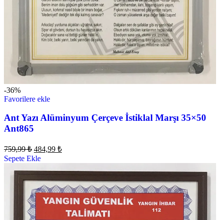
-36%
Favorilere ekle
Ant Yazı Alüminyum Çerçeve İstiklal Marşı 35×50
Ant865
759,99
₺
484,99
₺
Sepete Ekle