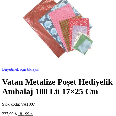
Büyütmek için tıklayın
Vatan Metalize Poşet Hediyelik
Ambalaj 100 Lü 17×25 Cm
Stok kodu:
VAT007
237,99
₺
181,99
₺