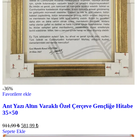
-36%
Favorilere ekle
Ant Yazı Altın Varaklı Özel Çerçeve Gençliğe Hitabe
35×50
911,99
₺
581,99
₺
Sepete Ekle