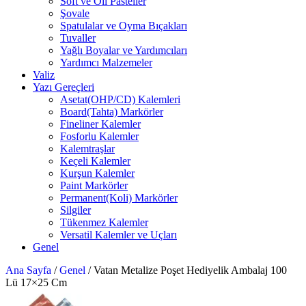
Soft ve Oil Pasteller
Şovale
Spatulalar ve Oyma Bıçakları
Tuvaller
Yağlı Boyalar ve Yardımcıları
Yardımcı Malzemeler
Valiz
Yazı Gereçleri
Asetat(OHP/CD) Kalemleri
Board(Tahta) Markörler
Fineliner Kalemler
Fosforlu Kalemler
Kalemtraşlar
Keçeli Kalemler
Kurşun Kalemler
Paint Markörler
Permanent(Koli) Markörler
Silgiler
Tükenmez Kalemler
Versatil Kalemler ve Uçları
Genel
Ana Sayfa
/
Genel
/
Vatan Metalize Poşet Hediyelik Ambalaj 100
Lü 17×25 Cm