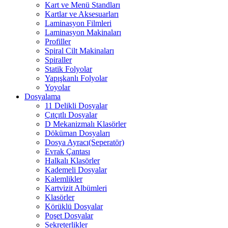
Kart ve Menü Standları
Kartlar ve Aksesuarları
Laminasyon Filmleri
Laminasyon Makinaları
Profiller
Spiral Cilt Makinaları
Spiraller
Statik Folyolar
Yapışkanlı Folyolar
Yoyolar
Dosyalama
11 Delikli Dosyalar
Çıtçıtlı Dosyalar
D Mekanizmalı Klasörler
Döküman Dosyaları
Dosya Ayracı(Seperatör)
Evrak Çantası
Halkalı Klasörler
Kademeli Dosyalar
Kalemlikler
Kartvizit Albümleri
Klasörler
Körüklü Dosyalar
Poşet Dosyalar
Sekreterlikler