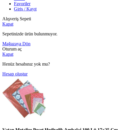
Favoriler
Giriş / Kayıt
Alışveriş Sepeti
Kapat
Sepetinizde ürün bulunmuyor.
Mağazaya Dön
Oturum aç
Kapat
Henüz hesabınız yok mu?
Hesap oluştur
Vatan Metalize Poşet Hediyelik Ambalaj 100 Lü 17×25 Cm