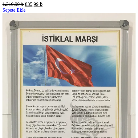
1.310,99
₺
835,99
₺
Sepete Ekle