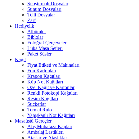
Sıkıştırmalı Dosyalar
Sunum Dosyaları
Telli Dosyalar
Zarf
Hediyelik
Albümler
Biblolar
Fotoğraf Çerçeveleri
Lüks Masa Setleri
Paket Süsler
Kağıt
Fiyat Etiketi ve Makinaları
Fon Kartonları
Krapon Kağıtları
Küp Not Kağıtları
Özel Kağıt ve Kartonlar
Renkli Fotokopi Kağıtları
Resim Kağıtları
Stickerlar
Termal Rulo
Yapışkanlı Not Kağıtları
Masaüstü Gereçler
Afiş Muhafaza Kapları
Ambalaj Lastikleri
Ataşlar ve Ataşlıklar