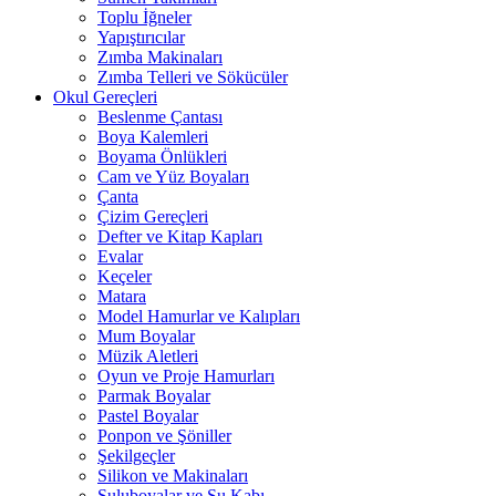
Toplu İğneler
Yapıştırıcılar
Zımba Makinaları
Zımba Telleri ve Sökücüler
Okul Gereçleri
Beslenme Çantası
Boya Kalemleri
Boyama Önlükleri
Cam ve Yüz Boyaları
Çanta
Çizim Gereçleri
Defter ve Kitap Kapları
Evalar
Keçeler
Matara
Model Hamurlar ve Kalıpları
Mum Boyalar
Müzik Aletleri
Oyun ve Proje Hamurları
Parmak Boyalar
Pastel Boyalar
Ponpon ve Şöniller
Şekilgeçler
Silikon ve Makinaları
Suluboyalar ve Su Kabı