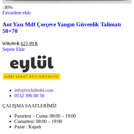
-36%
Favorilere ekle
Ant Yazı Mdf Çerçeve Yangın Güvenlik Talimatı
50×70
978,99
₺
623,99
₺
Sepete Ekle
info@eylulhobi.com
0532 396 00 50
ÇALIŞMA SAATLERİMİZ
Pazartesi – Cuma: 08:00 – 19:00
Cumartesi: 08:00 – 19:00
Pazar : Kapalı