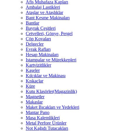
Afiş Muhafaza Kapları
Ambalaj Lastikleri
Ataşlar ve Ataşlıklar
Bant Kesme Makinaları
Bantlar
Bayrak Çeşitleri
Cetvelleri, Gönye, Pergel
Çöp Kovaları
Delgeçler
Evrak Rafları
Hesap Makinaları
Istampalar ve Mürekkepleri
Kartvizitlikler
Kaşeler
Kılçıklar ve Makinası
Kıskaçlar
Küre
Kutu Klasörler(Magazinlik)
Magnetler
Makaslar
Maket Bıçakları ve Yedekleri
Mantar Pano
Masa Kalemlikleri
Metal Perfore Ürünler
Not Kağıdı Tutacakları