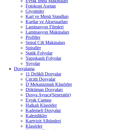
Evrak İmha Makinaları
Fotokopi Asetatı
Giyotinler
Kart ve Menü Standları
Kartlar ve Aksesuarları
Laminasyon Filmleri
Laminasyon Makinaları
Profiller
Spiral Cilt Makinaları
Spiraller
Statik Folyolar
Yapışkanlı Folyolar
Yoyolar
Dosyalama
11 Delikli Dosyalar
Çıtçıtlı Dosyalar
D Mekanizmalı Klasörler
Döküman Dosyaları
Dosya Ayracı(Seperatör)
Evrak Çantası
Halkalı Klasörler
Kademeli Dosyalar
Kalemlikler
Kartvizit Albümleri
Klasörler