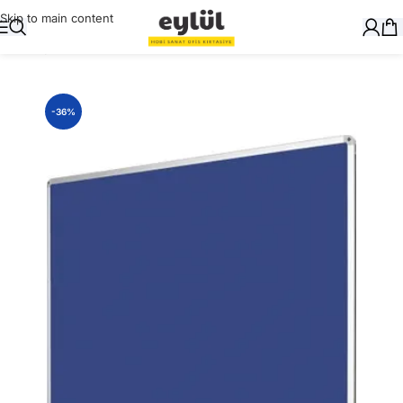
Skip to main content
Ana Sayfa
/
Genel
-36%