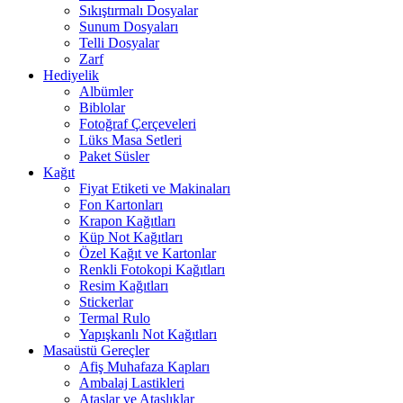
Sıkıştırmalı Dosyalar
Sunum Dosyaları
Telli Dosyalar
Zarf
Hediyelik
Albümler
Biblolar
Fotoğraf Çerçeveleri
Lüks Masa Setleri
Paket Süsler
Kağıt
Fiyat Etiketi ve Makinaları
Fon Kartonları
Krapon Kağıtları
Küp Not Kağıtları
Özel Kağıt ve Kartonlar
Renkli Fotokopi Kağıtları
Resim Kağıtları
Stickerlar
Termal Rulo
Yapışkanlı Not Kağıtları
Masaüstü Gereçler
Afiş Muhafaza Kapları
Ambalaj Lastikleri
Ataşlar ve Ataşlıklar