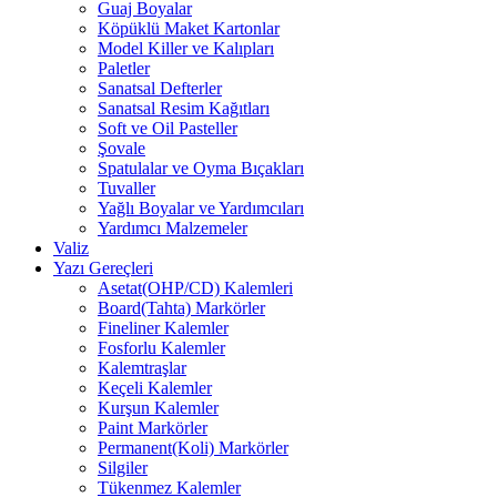
Guaj Boyalar
Köpüklü Maket Kartonlar
Model Killer ve Kalıpları
Paletler
Sanatsal Defterler
Sanatsal Resim Kağıtları
Soft ve Oil Pasteller
Şovale
Spatulalar ve Oyma Bıçakları
Tuvaller
Yağlı Boyalar ve Yardımcıları
Yardımcı Malzemeler
Valiz
Yazı Gereçleri
Asetat(OHP/CD) Kalemleri
Board(Tahta) Markörler
Fineliner Kalemler
Fosforlu Kalemler
Kalemtraşlar
Keçeli Kalemler
Kurşun Kalemler
Paint Markörler
Permanent(Koli) Markörler
Silgiler
Tükenmez Kalemler