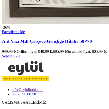
-36%
Favorilere ekle
Ant Yazı Mdf Çerçeve Gençliğe Hitabe 50×70
949,99
₺
Orijinal fiyat: 949,99 ₺.
605,99
₺
Şu andaki fiyat: 605,99 ₺.
Sepete Ekle
info@eylulhobi.com
0532 396 00 50
ÇALIŞMA SAATLERİMİZ