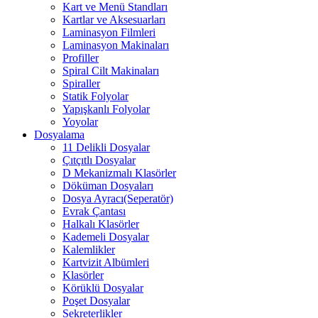
Kart ve Menü Standları
Kartlar ve Aksesuarları
Laminasyon Filmleri
Laminasyon Makinaları
Profiller
Spiral Cilt Makinaları
Spiraller
Statik Folyolar
Yapışkanlı Folyolar
Yoyolar
Dosyalama
11 Delikli Dosyalar
Çıtçıtlı Dosyalar
D Mekanizmalı Klasörler
Döküman Dosyaları
Dosya Ayracı(Seperatör)
Evrak Çantası
Halkalı Klasörler
Kademeli Dosyalar
Kalemlikler
Kartvizit Albümleri
Klasörler
Körüklü Dosyalar
Poşet Dosyalar
Sekreterlikler