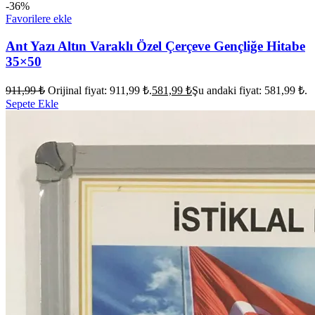
-36%
Favorilere ekle
Ant Yazı Altın Varaklı Özel Çerçeve Gençliğe Hitabe
35×50
911,99
₺
Orijinal fiyat: 911,99 ₺.
581,99
₺
Şu andaki fiyat: 581,99 ₺.
Sepete Ekle