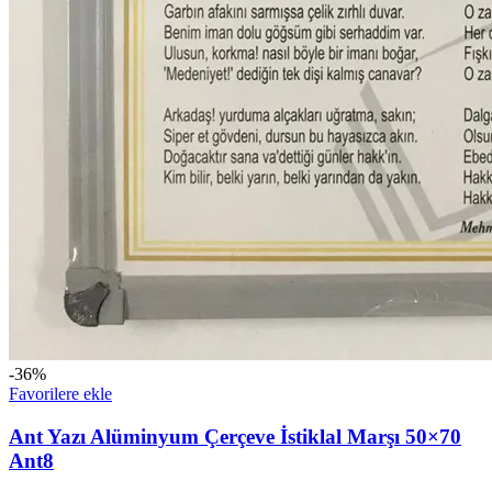
-36%
Favorilere ekle
Ant Yazı Alüminyum Çerçeve İstiklal Marşı 50×70
Ant8