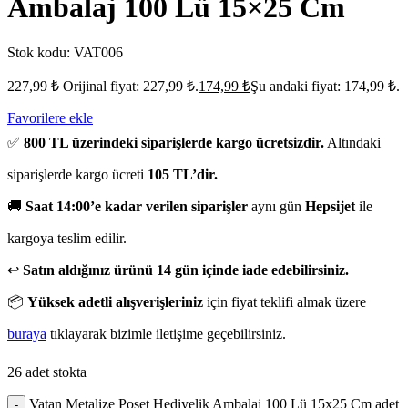
Ambalaj 100 Lü 15×25 Cm
Stok kodu:
VAT006
227,99
₺
Orijinal fiyat: 227,99 ₺.
174,99
₺
Şu andaki fiyat: 174,99 ₺.
Favorilere ekle
✅
800 TL üzerindeki siparişlerde kargo ücretsizdir.
Altındaki
siparişlerde kargo ücreti
105 TL’dir.
🚚
Saat 14:00’e kadar verilen siparişler
aynı gün
Hepsijet
ile
kargoya teslim edilir.
↩️
Satın aldığınız ürünü 14 gün içinde iade edebilirsiniz.
📦
Yüksek adetli alışverişleriniz
için fiyat teklifi almak üzere
buraya
tıklayarak bizimle iletişime geçebilirsiniz.
26 adet stokta
Vatan Metalize Poşet Hediyelik Ambalaj 100 Lü 15x25 Cm adet
-