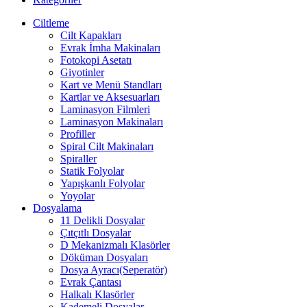
Ciltleme
Cilt Kapakları
Evrak İmha Makinaları
Fotokopi Asetatı
Giyotinler
Kart ve Menü Standları
Kartlar ve Aksesuarları
Laminasyon Filmleri
Laminasyon Makinaları
Profiller
Spiral Cilt Makinaları
Spiraller
Statik Folyolar
Yapışkanlı Folyolar
Yoyolar
Dosyalama
11 Delikli Dosyalar
Çıtçıtlı Dosyalar
D Mekanizmalı Klasörler
Döküman Dosyaları
Dosya Ayracı(Seperatör)
Evrak Çantası
Halkalı Klasörler
Kademeli Dosyalar