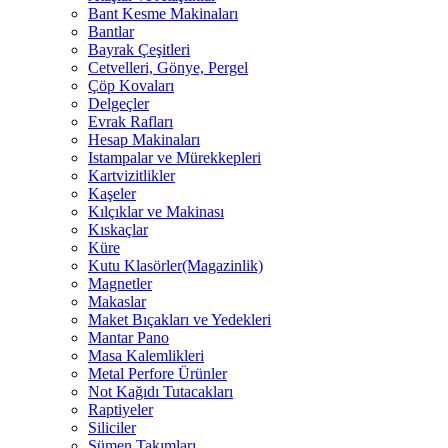
Bant Kesme Makinaları
Bantlar
Bayrak Çeşitleri
Cetvelleri, Gönye, Pergel
Çöp Kovaları
Delgeçler
Evrak Rafları
Hesap Makinaları
Istampalar ve Mürekkepleri
Kartvizitlikler
Kaşeler
Kılçıklar ve Makinası
Kıskaçlar
Küre
Kutu Klasörler(Magazinlik)
Magnetler
Makaslar
Maket Bıçakları ve Yedekleri
Mantar Pano
Masa Kalemlikleri
Metal Perfore Ürünler
Not Kağıdı Tutacakları
Raptiyeler
Siliciler
Sümen Takımları