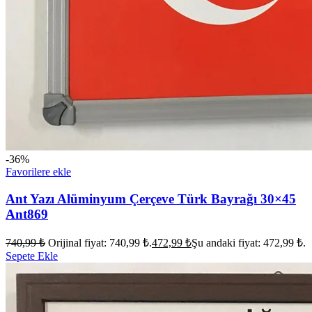
-36%
Favorilere ekle
Ant Yazı Alüminyum Çerçeve Türk Bayrağı 30×45
Ant869
740,99
₺
Orijinal fiyat: 740,99 ₺.
472,99
₺
Şu andaki fiyat: 472,99 ₺.
Sepete Ekle