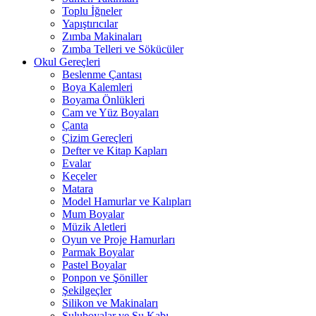
Toplu İğneler
Yapıştırıcılar
Zımba Makinaları
Zımba Telleri ve Sökücüler
Okul Gereçleri
Beslenme Çantası
Boya Kalemleri
Boyama Önlükleri
Cam ve Yüz Boyaları
Çanta
Çizim Gereçleri
Defter ve Kitap Kapları
Evalar
Keçeler
Matara
Model Hamurlar ve Kalıpları
Mum Boyalar
Müzik Aletleri
Oyun ve Proje Hamurları
Parmak Boyalar
Pastel Boyalar
Ponpon ve Şöniller
Şekilgeçler
Silikon ve Makinaları
Suluboyalar ve Su Kabı