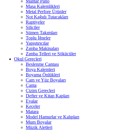
Mantar Pano
Masa Kalemlikleri
Metal Perfore Ürünler
Not Kağıdı Tutacakları
Raptiyeler
Siliciler
Sümen Takımları
Toplu İğneler
Yapıştırıcılar
Zımba Makinaları
Zımba Telleri ve Sökücüler
Okul Gereçleri
Beslenme Çantası
Boya Kalemleri
Boyama Önlükleri
Cam ve Yüz Boyaları
Çanta
Çizim Gereçleri
Defter ve Kitap Kapları
Evalar
Keçeler
Matara
Model Hamurlar ve Kalıpları
Mum Boyalar
Müzik Aletleri