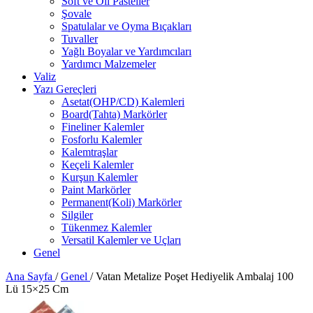
Soft ve Oil Pasteller
Şovale
Spatulalar ve Oyma Bıçakları
Tuvaller
Yağlı Boyalar ve Yardımcıları
Yardımcı Malzemeler
Valiz
Yazı Gereçleri
Asetat(OHP/CD) Kalemleri
Board(Tahta) Markörler
Fineliner Kalemler
Fosforlu Kalemler
Kalemtraşlar
Keçeli Kalemler
Kurşun Kalemler
Paint Markörler
Permanent(Koli) Markörler
Silgiler
Tükenmez Kalemler
Versatil Kalemler ve Uçları
Genel
Ana Sayfa
/
Genel
/
Vatan Metalize Poşet Hediyelik Ambalaj 100
Lü 15×25 Cm