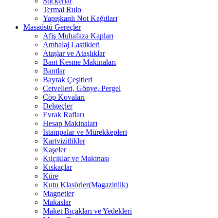
Stickerlar
Termal Rulo
Yapışkanlı Not Kağıtları
Masaüstü Gereçler
Afiş Muhafaza Kapları
Ambalaj Lastikleri
Ataşlar ve Ataşlıklar
Bant Kesme Makinaları
Bantlar
Bayrak Çeşitleri
Cetvelleri, Gönye, Pergel
Çöp Kovaları
Delgeçler
Evrak Rafları
Hesap Makinaları
Istampalar ve Mürekkepleri
Kartvizitlikler
Kaşeler
Kılçıklar ve Makinası
Kıskaçlar
Küre
Kutu Klasörler(Magazinlik)
Magnetler
Makaslar
Maket Bıçakları ve Yedekleri