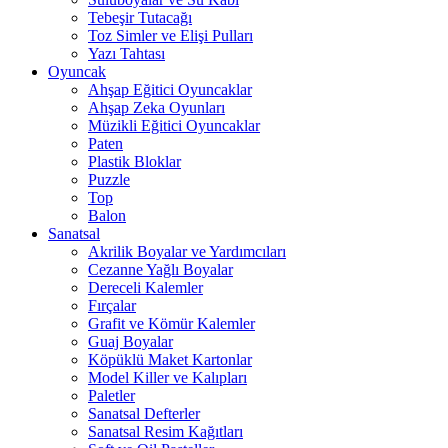
Tebeşir Tutacağı
Toz Simler ve Elişi Pulları
Yazı Tahtası
Oyuncak
Ahşap Eğitici Oyuncaklar
Ahşap Zeka Oyunları
Müzikli Eğitici Oyuncaklar
Paten
Plastik Bloklar
Puzzle
Top
Balon
Sanatsal
Akrilik Boyalar ve Yardımcıları
Cezanne Yağlı Boyalar
Dereceli Kalemler
Fırçalar
Grafit ve Kömür Kalemler
Guaj Boyalar
Köpüklü Maket Kartonlar
Model Killer ve Kalıpları
Paletler
Sanatsal Defterler
Sanatsal Resim Kağıtları