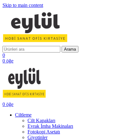
Skip to main content
Arama
0
0
öğe
0
öğe
Ciltleme
Cilt Kapakları
Evrak İmha Makinaları
Fotokopi Asetatı
Giyotinler