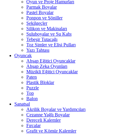
Oyun ve Proje Hamurları
Parmak Boyalar
Pastel Boyalar
Ponpon ve Şöniller
Şekilgeçler
Silikon ve Makinaları
Suluboyalar ve Su Kabı
Tebeşir Tutacağı
Toz Simler ve Elişi Pulları
Yazı Tahtası
Oyuncak
Ahşap Eğitici Oyuncaklar
Ahşap Zeka Oyunları
Müzikli Eğitici Oyuncaklar
Paten
Plastik Bloklar
Puzzle
Top
Balon
Sanatsal
Akrilik Boyalar ve Yardımcıları
Cezanne Yağlı Boyalar
Dereceli Kalemler
Fırçalar
Grafit ve Kömür Kalemler