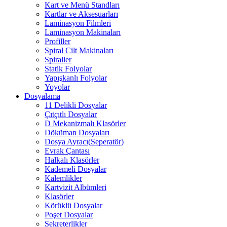
Kart ve Menü Standları
Kartlar ve Aksesuarları
Laminasyon Filmleri
Laminasyon Makinaları
Profiller
Spiral Cilt Makinaları
Spiraller
Statik Folyolar
Yapışkanlı Folyolar
Yoyolar
Dosyalama
11 Delikli Dosyalar
Çıtçıtlı Dosyalar
D Mekanizmalı Klasörler
Döküman Dosyaları
Dosya Ayracı(Seperatör)
Evrak Çantası
Halkalı Klasörler
Kademeli Dosyalar
Kalemlikler
Kartvizit Albümleri
Klasörler
Körüklü Dosyalar
Poşet Dosyalar
Sekreterlikler