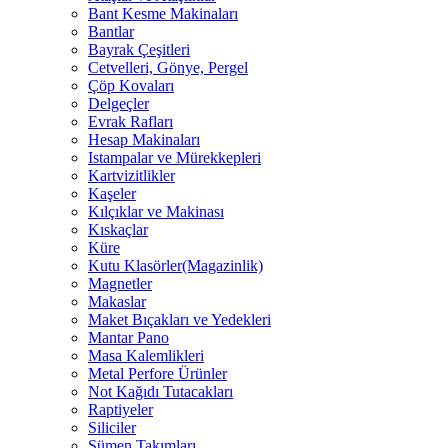
Bant Kesme Makinaları
Bantlar
Bayrak Çeşitleri
Cetvelleri, Gönye, Pergel
Çöp Kovaları
Delgeçler
Evrak Rafları
Hesap Makinaları
Istampalar ve Mürekkepleri
Kartvizitlikler
Kaşeler
Kılçıklar ve Makinası
Kıskaçlar
Küre
Kutu Klasörler(Magazinlik)
Magnetler
Makaslar
Maket Bıçakları ve Yedekleri
Mantar Pano
Masa Kalemlikleri
Metal Perfore Ürünler
Not Kağıdı Tutacakları
Raptiyeler
Siliciler
Sümen Takımları