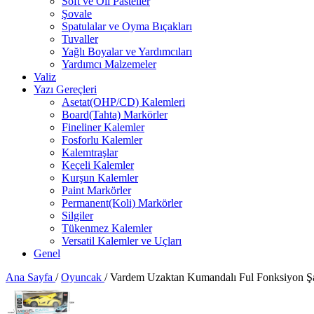
Soft ve Oil Pasteller
Şovale
Spatulalar ve Oyma Bıçakları
Tuvaller
Yağlı Boyalar ve Yardımcıları
Yardımcı Malzemeler
Valiz
Yazı Gereçleri
Asetat(OHP/CD) Kalemleri
Board(Tahta) Markörler
Fineliner Kalemler
Fosforlu Kalemler
Kalemtraşlar
Keçeli Kalemler
Kurşun Kalemler
Paint Markörler
Permanent(Koli) Markörler
Silgiler
Tükenmez Kalemler
Versatil Kalemler ve Uçları
Genel
Ana Sayfa
/
Oyuncak
/
Vardem Uzaktan Kumandalı Ful Fonksiyon Şar