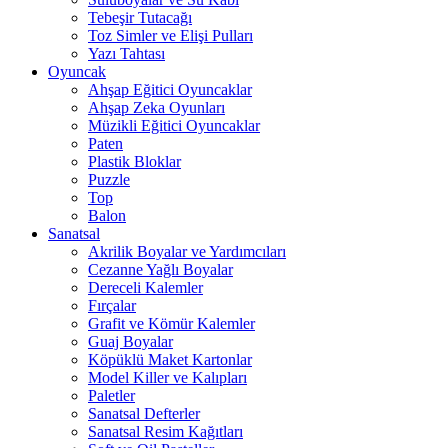
Tebeşir Tutacağı
Toz Simler ve Elişi Pulları
Yazı Tahtası
Oyuncak
Ahşap Eğitici Oyuncaklar
Ahşap Zeka Oyunları
Müzikli Eğitici Oyuncaklar
Paten
Plastik Bloklar
Puzzle
Top
Balon
Sanatsal
Akrilik Boyalar ve Yardımcıları
Cezanne Yağlı Boyalar
Dereceli Kalemler
Fırçalar
Grafit ve Kömür Kalemler
Guaj Boyalar
Köpüklü Maket Kartonlar
Model Killer ve Kalıpları
Paletler
Sanatsal Defterler
Sanatsal Resim Kağıtları