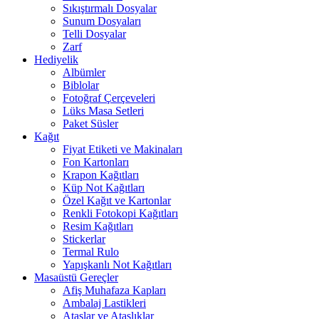
Sıkıştırmalı Dosyalar
Sunum Dosyaları
Telli Dosyalar
Zarf
Hediyelik
Albümler
Biblolar
Fotoğraf Çerçeveleri
Lüks Masa Setleri
Paket Süsler
Kağıt
Fiyat Etiketi ve Makinaları
Fon Kartonları
Krapon Kağıtları
Küp Not Kağıtları
Özel Kağıt ve Kartonlar
Renkli Fotokopi Kağıtları
Resim Kağıtları
Stickerlar
Termal Rulo
Yapışkanlı Not Kağıtları
Masaüstü Gereçler
Afiş Muhafaza Kapları
Ambalaj Lastikleri
Ataşlar ve Ataşlıklar