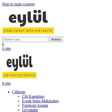
Skip to main content
Arama
0
0
öğe
0
öğe
Ciltleme
Cilt Kapakları
Evrak İmha Makinaları
Fotokopi Asetatı
Giyotinler