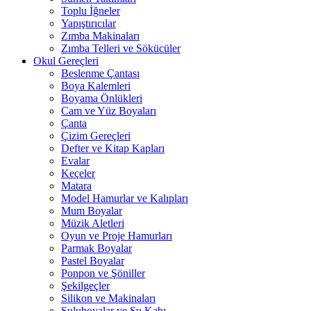
Toplu İğneler
Yapıştırıcılar
Zımba Makinaları
Zımba Telleri ve Sökücüler
Okul Gereçleri
Beslenme Çantası
Boya Kalemleri
Boyama Önlükleri
Cam ve Yüz Boyaları
Çanta
Çizim Gereçleri
Defter ve Kitap Kapları
Evalar
Keçeler
Matara
Model Hamurlar ve Kalıpları
Mum Boyalar
Müzik Aletleri
Oyun ve Proje Hamurları
Parmak Boyalar
Pastel Boyalar
Ponpon ve Şöniller
Şekilgeçler
Silikon ve Makinaları
Suluboyalar ve Su Kabı