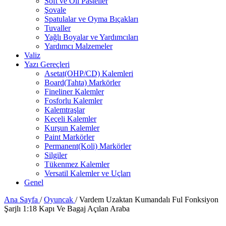
Soft ve Oil Pasteller
Şovale
Spatulalar ve Oyma Bıçakları
Tuvaller
Yağlı Boyalar ve Yardımcıları
Yardımcı Malzemeler
Valiz
Yazı Gereçleri
Asetat(OHP/CD) Kalemleri
Board(Tahta) Markörler
Fineliner Kalemler
Fosforlu Kalemler
Kalemtraşlar
Keçeli Kalemler
Kurşun Kalemler
Paint Markörler
Permanent(Koli) Markörler
Silgiler
Tükenmez Kalemler
Versatil Kalemler ve Uçları
Genel
Ana Sayfa
/
Oyuncak
/
Vardem Uzaktan Kumandalı Ful Fonksiyon
Şarjlı 1:18 Kapı Ve Bagaj Açılan Araba