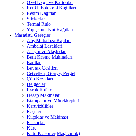
Özel Kağıt ve Kartonlar
Renkli Fotokopi Kağıtları
Resim Kağıtları
Stickerlar
Termal Rulo
Yapışkanlı Not Kağıtları
Masaüstü Gereçler
Afiş Muhafaza Kapları
Ambalaj Lastikleri
Ataşlar ve Ataşlıklar
Bant Kesme Makinaları
Bantlar
Bayrak Çeşitleri
Cetvelleri, Gönye, Pergel
Çöp Kovaları
Delgeçler
Evrak Rafları
Hesap Makinaları
Istampalar ve Mürekkepleri
Kartvizitlikler
Kaşeler
Kılçıklar ve Makinası
Kıskaçlar
Küre
Kutu Klasörler(Magazinlik)