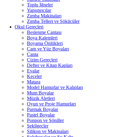
Toplu İğneler
Yapıştırıcılar
Zımba Makinaları
Zımba Telleri ve Sökücüler
Okul Gereçleri
Beslenme Çantası
Boya Kalemleri
Boyama Önlükleri
Cam ve Yüz Boyaları
Çanta
Çizim Gereçleri
Defter ve Kitap Kapları
Evalar
Keçeler
Matara
Model Hamurlar ve Kalıpları
Mum Boyalar
Müzik Aletleri
Oyun ve Proje Hamurları
Parmak Boyalar
Pastel Boyalar
Ponpon ve Şöniller
Şekilgeçler
Silikon ve Makinaları
Suluboyalar ve Su Kabı