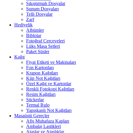
Sıkıştırmalı Dosyalar
Sunum Dosyaları
Telli Dosyalar
Zarf
Hediyelik
Albümler
Biblolar
Fotoğraf Çerçeveleri
Lüks Masa Setleri
Paket Süsler
Kağıt
Fiyat Etiketi ve Makinaları
Fon Kartonları
Krapon Kağıtları
Küp Not Kağıtları
Özel Kağıt ve Kartonlar
Renkli Fotokopi Kağıtları
Resim Kağıtları
Stickerlar
Termal Rulo
Yapışkanlı Not Kağıtları
Masaüstü Gereçler
Afiş Muhafaza Kapları
Ambalaj Lastikleri
Ataşlar ve Ataşlıklar