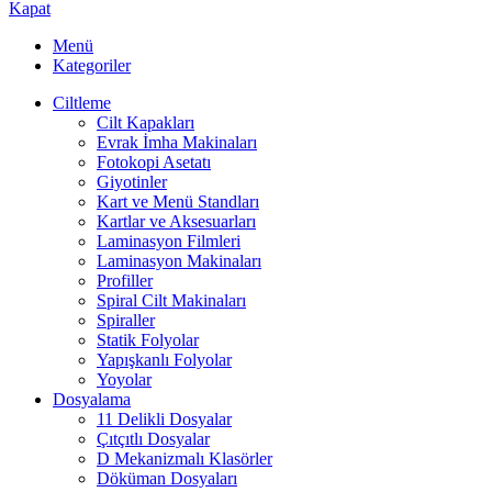
Kapat
Menü
Kategoriler
Ciltleme
Cilt Kapakları
Evrak İmha Makinaları
Fotokopi Asetatı
Giyotinler
Kart ve Menü Standları
Kartlar ve Aksesuarları
Laminasyon Filmleri
Laminasyon Makinaları
Profiller
Spiral Cilt Makinaları
Spiraller
Statik Folyolar
Yapışkanlı Folyolar
Yoyolar
Dosyalama
11 Delikli Dosyalar
Çıtçıtlı Dosyalar
D Mekanizmalı Klasörler
Döküman Dosyaları