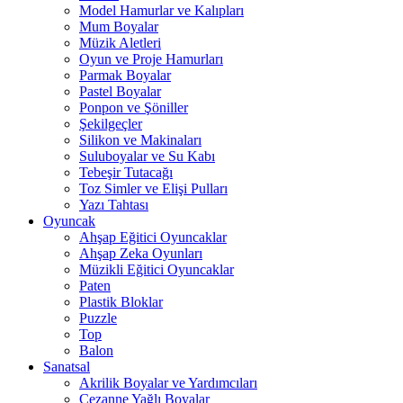
Model Hamurlar ve Kalıpları
Mum Boyalar
Müzik Aletleri
Oyun ve Proje Hamurları
Parmak Boyalar
Pastel Boyalar
Ponpon ve Şöniller
Şekilgeçler
Silikon ve Makinaları
Suluboyalar ve Su Kabı
Tebeşir Tutacağı
Toz Simler ve Elişi Pulları
Yazı Tahtası
Oyuncak
Ahşap Eğitici Oyuncaklar
Ahşap Zeka Oyunları
Müzikli Eğitici Oyuncaklar
Paten
Plastik Bloklar
Puzzle
Top
Balon
Sanatsal
Akrilik Boyalar ve Yardımcıları
Cezanne Yağlı Boyalar