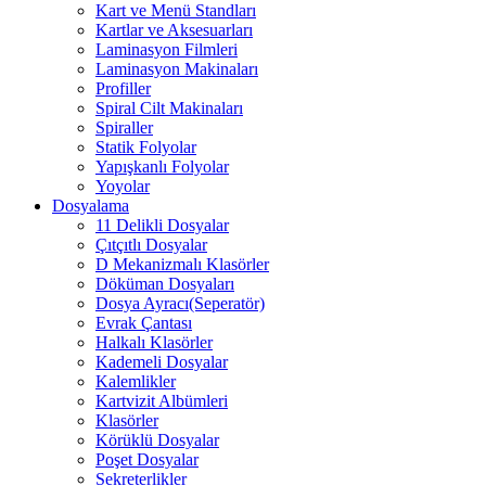
Kart ve Menü Standları
Kartlar ve Aksesuarları
Laminasyon Filmleri
Laminasyon Makinaları
Profiller
Spiral Cilt Makinaları
Spiraller
Statik Folyolar
Yapışkanlı Folyolar
Yoyolar
Dosyalama
11 Delikli Dosyalar
Çıtçıtlı Dosyalar
D Mekanizmalı Klasörler
Döküman Dosyaları
Dosya Ayracı(Seperatör)
Evrak Çantası
Halkalı Klasörler
Kademeli Dosyalar
Kalemlikler
Kartvizit Albümleri
Klasörler
Körüklü Dosyalar
Poşet Dosyalar
Sekreterlikler