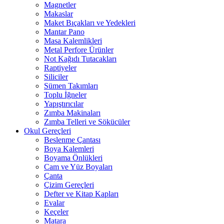
Magnetler
Makaslar
Maket Bıçakları ve Yedekleri
Mantar Pano
Masa Kalemlikleri
Metal Perfore Ürünler
Not Kağıdı Tutacakları
Raptiyeler
Siliciler
Sümen Takımları
Toplu İğneler
Yapıştırıcılar
Zımba Makinaları
Zımba Telleri ve Sökücüler
Okul Gereçleri
Beslenme Çantası
Boya Kalemleri
Boyama Önlükleri
Cam ve Yüz Boyaları
Çanta
Çizim Gereçleri
Defter ve Kitap Kapları
Evalar
Keçeler
Matara