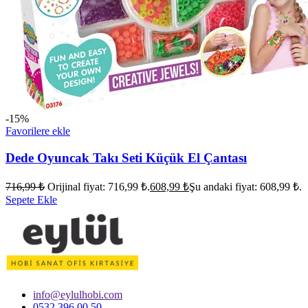
-15%
Favorilere ekle
Dede Oyuncak Takı Seti Küçük El Çantası
716,99
₺
Orijinal fiyat: 716,99 ₺.
608,99
₺
Şu andaki fiyat: 608,99 ₺.
Sepete Ekle
info@eylulhobi.com
0532 396 00 50