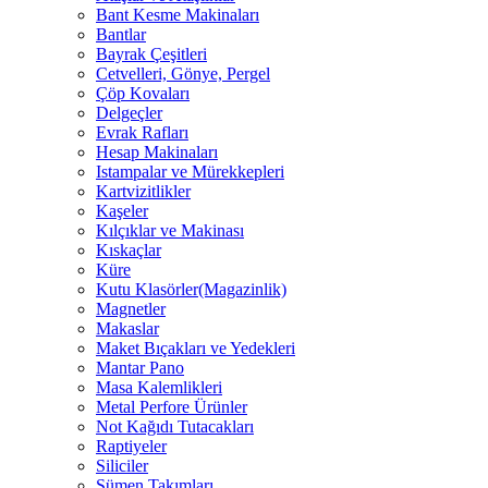
Bant Kesme Makinaları
Bantlar
Bayrak Çeşitleri
Cetvelleri, Gönye, Pergel
Çöp Kovaları
Delgeçler
Evrak Rafları
Hesap Makinaları
Istampalar ve Mürekkepleri
Kartvizitlikler
Kaşeler
Kılçıklar ve Makinası
Kıskaçlar
Küre
Kutu Klasörler(Magazinlik)
Magnetler
Makaslar
Maket Bıçakları ve Yedekleri
Mantar Pano
Masa Kalemlikleri
Metal Perfore Ürünler
Not Kağıdı Tutacakları
Raptiyeler
Siliciler
Sümen Takımları