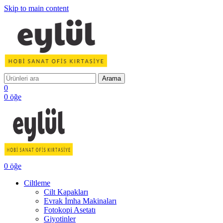
Skip to main content
Arama
0
0
öğe
0
öğe
Ciltleme
Cilt Kapakları
Evrak İmha Makinaları
Fotokopi Asetatı
Giyotinler