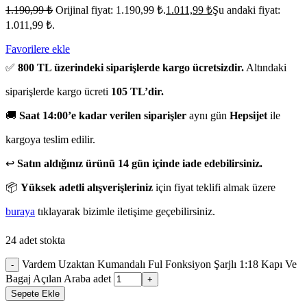
1.190,99
₺
Orijinal fiyat: 1.190,99 ₺.
1.011,99
₺
Şu andaki fiyat:
1.011,99 ₺.
Favorilere ekle
✅
800 TL üzerindeki siparişlerde kargo ücretsizdir.
Altındaki
siparişlerde kargo ücreti
105 TL’dir.
🚚
Saat 14:00’e kadar verilen siparişler
aynı gün
Hepsijet
ile
kargoya teslim edilir.
↩️
Satın aldığınız ürünü 14 gün içinde iade edebilirsiniz.
📦
Yüksek adetli alışverişleriniz
için fiyat teklifi almak üzere
buraya
tıklayarak bizimle iletişime geçebilirsiniz.
24 adet stokta
Vardem Uzaktan Kumandalı Ful Fonksiyon Şarjlı 1:18 Kapı Ve
-
Bagaj Açılan Araba adet
+
Sepete Ekle