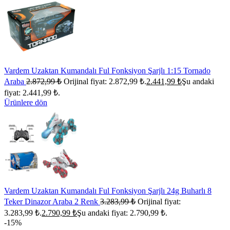
Vardem Uzaktan Kumandalı Ful Fonksiyon Şarjlı 1:15 Tornado
Araba
2.872,99
₺
Orijinal fiyat: 2.872,99 ₺.
2.441,99
₺
Şu andaki
fiyat: 2.441,99 ₺.
Ürünlere dön
Vardem Uzaktan Kumandalı Ful Fonksiyon Şarjlı 24g Buharlı 8
Teker Dinazor Araba 2 Renk
3.283,99
₺
Orijinal fiyat:
3.283,99 ₺.
2.790,99
₺
Şu andaki fiyat: 2.790,99 ₺.
-15%