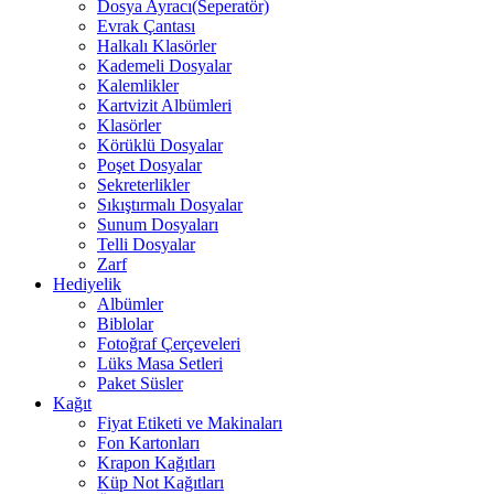
Dosya Ayracı(Seperatör)
Evrak Çantası
Halkalı Klasörler
Kademeli Dosyalar
Kalemlikler
Kartvizit Albümleri
Klasörler
Körüklü Dosyalar
Poşet Dosyalar
Sekreterlikler
Sıkıştırmalı Dosyalar
Sunum Dosyaları
Telli Dosyalar
Zarf
Hediyelik
Albümler
Biblolar
Fotoğraf Çerçeveleri
Lüks Masa Setleri
Paket Süsler
Kağıt
Fiyat Etiketi ve Makinaları
Fon Kartonları
Krapon Kağıtları
Küp Not Kağıtları