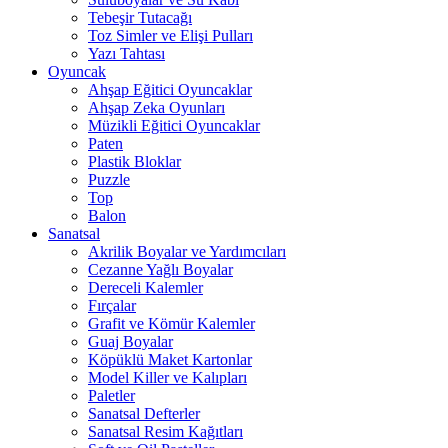
Tebeşir Tutacağı
Toz Simler ve Elişi Pulları
Yazı Tahtası
Oyuncak
Ahşap Eğitici Oyuncaklar
Ahşap Zeka Oyunları
Müzikli Eğitici Oyuncaklar
Paten
Plastik Bloklar
Puzzle
Top
Balon
Sanatsal
Akrilik Boyalar ve Yardımcıları
Cezanne Yağlı Boyalar
Dereceli Kalemler
Fırçalar
Grafit ve Kömür Kalemler
Guaj Boyalar
Köpüklü Maket Kartonlar
Model Killer ve Kalıpları
Paletler
Sanatsal Defterler
Sanatsal Resim Kağıtları