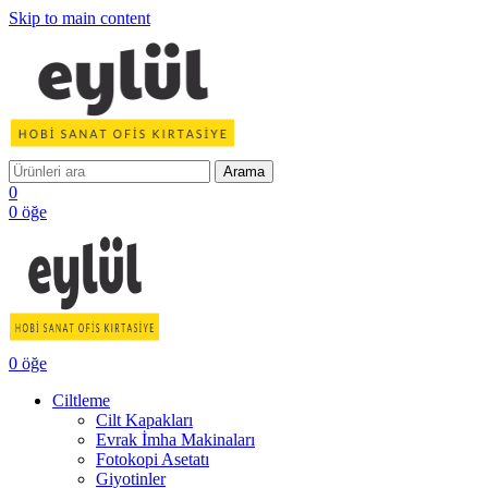
Skip to main content
Arama
0
0
öğe
0
öğe
Ciltleme
Cilt Kapakları
Evrak İmha Makinaları
Fotokopi Asetatı
Giyotinler