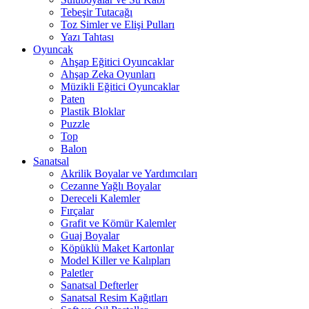
Tebeşir Tutacağı
Toz Simler ve Elişi Pulları
Yazı Tahtası
Oyuncak
Ahşap Eğitici Oyuncaklar
Ahşap Zeka Oyunları
Müzikli Eğitici Oyuncaklar
Paten
Plastik Bloklar
Puzzle
Top
Balon
Sanatsal
Akrilik Boyalar ve Yardımcıları
Cezanne Yağlı Boyalar
Dereceli Kalemler
Fırçalar
Grafit ve Kömür Kalemler
Guaj Boyalar
Köpüklü Maket Kartonlar
Model Killer ve Kalıpları
Paletler
Sanatsal Defterler
Sanatsal Resim Kağıtları