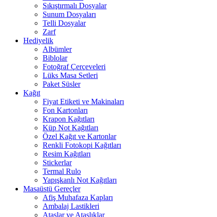
Sıkıştırmalı Dosyalar
Sunum Dosyaları
Telli Dosyalar
Zarf
Hediyelik
Albümler
Biblolar
Fotoğraf Çerçeveleri
Lüks Masa Setleri
Paket Süsler
Kağıt
Fiyat Etiketi ve Makinaları
Fon Kartonları
Krapon Kağıtları
Küp Not Kağıtları
Özel Kağıt ve Kartonlar
Renkli Fotokopi Kağıtları
Resim Kağıtları
Stickerlar
Termal Rulo
Yapışkanlı Not Kağıtları
Masaüstü Gereçler
Afiş Muhafaza Kapları
Ambalaj Lastikleri
Ataşlar ve Ataşlıklar