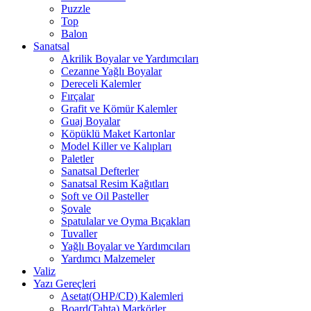
Puzzle
Top
Balon
Sanatsal
Akrilik Boyalar ve Yardımcıları
Cezanne Yağlı Boyalar
Dereceli Kalemler
Fırçalar
Grafit ve Kömür Kalemler
Guaj Boyalar
Köpüklü Maket Kartonlar
Model Killer ve Kalıpları
Paletler
Sanatsal Defterler
Sanatsal Resim Kağıtları
Soft ve Oil Pasteller
Şovale
Spatulalar ve Oyma Bıçakları
Tuvaller
Yağlı Boyalar ve Yardımcıları
Yardımcı Malzemeler
Valiz
Yazı Gereçleri
Asetat(OHP/CD) Kalemleri
Board(Tahta) Markörler