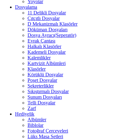
Yoyolar
Dosyalama
11 Delikli Dosyalar
Çıtçıtlı Dosyalar
D Mekanizmalı Klasörler
Döküman Dosyaları
Dosya Ayracı(Seperatör)
Evrak Çantası
Halkalı Klasörler
Kademeli Dosyalar
Kalemlikler
Kartvizit Albümleri
Klasörler
Körüklü Dosyalar
Poşet Dosyalar
Sekreterlikler
Sıkıştırmalı Dosyalar
Sunum Dosyaları
Telli Dosyalar
Zarf
Hediyelik
Albümler
Biblolar
Fotoğraf Çerçeveleri
Lüks Masa Setleri