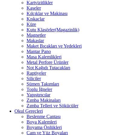
Kartvizitlikler
Kaşeler
Kılçıklar ve Makinası
Kıskaçlar
Küre
Kutu Klasörler(Magazinlik)
Magnetler
Makaslar
Maket Bıçakları ve Yedekleri
Mantar Pano
Masa Kalemlikleri
Metal Perfore Ürünler
Not Kağıdı Tutacakları
Raptiyeler
Siliciler
Sümen Takımları
Toplu İğneler
Yapıştırıcılar
Zımba Makinaları
Zımba Telleri ve Sökücüler
Okul Gereçleri
Beslenme Çantası
Boya Kalemleri
Boyama Önlükleri
Cam ve Yüz Boyaları