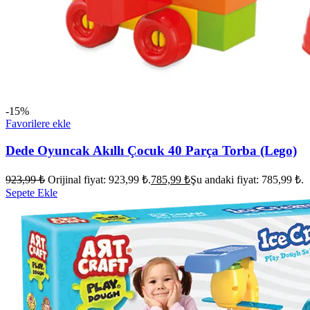
-15%
Favorilere ekle
Dede Oyuncak Akıllı Çocuk 40 Parça Torba (Lego)
923,99
₺
Orijinal fiyat: 923,99 ₺.
785,99
₺
Şu andaki fiyat: 785,99 ₺.
Sepete Ekle