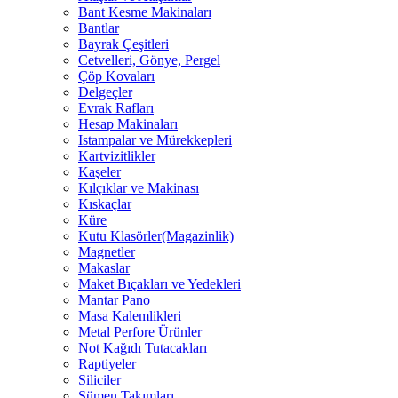
Bant Kesme Makinaları
Bantlar
Bayrak Çeşitleri
Cetvelleri, Gönye, Pergel
Çöp Kovaları
Delgeçler
Evrak Rafları
Hesap Makinaları
Istampalar ve Mürekkepleri
Kartvizitlikler
Kaşeler
Kılçıklar ve Makinası
Kıskaçlar
Küre
Kutu Klasörler(Magazinlik)
Magnetler
Makaslar
Maket Bıçakları ve Yedekleri
Mantar Pano
Masa Kalemlikleri
Metal Perfore Ürünler
Not Kağıdı Tutacakları
Raptiyeler
Siliciler
Sümen Takımları