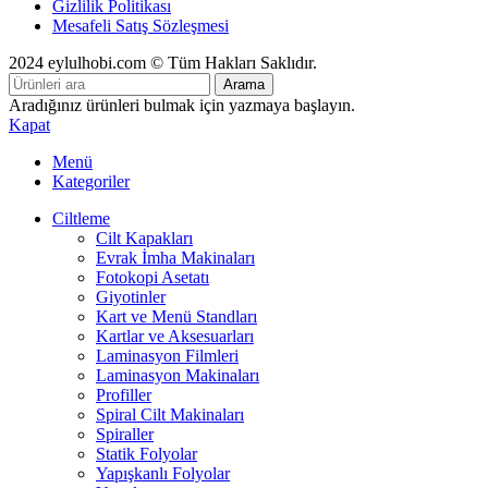
Gizlilik Politikası
Mesafeli Satış Sözleşmesi
2024 eylulhobi.com © Tüm Hakları Saklıdır.
Arama
Aradığınız ürünleri bulmak için yazmaya başlayın.
Kapat
Menü
Kategoriler
Ciltleme
Cilt Kapakları
Evrak İmha Makinaları
Fotokopi Asetatı
Giyotinler
Kart ve Menü Standları
Kartlar ve Aksesuarları
Laminasyon Filmleri
Laminasyon Makinaları
Profiller
Spiral Cilt Makinaları
Spiraller
Statik Folyolar
Yapışkanlı Folyolar