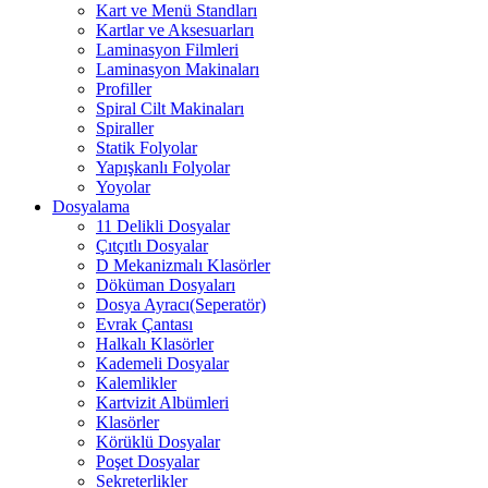
Kart ve Menü Standları
Kartlar ve Aksesuarları
Laminasyon Filmleri
Laminasyon Makinaları
Profiller
Spiral Cilt Makinaları
Spiraller
Statik Folyolar
Yapışkanlı Folyolar
Yoyolar
Dosyalama
11 Delikli Dosyalar
Çıtçıtlı Dosyalar
D Mekanizmalı Klasörler
Döküman Dosyaları
Dosya Ayracı(Seperatör)
Evrak Çantası
Halkalı Klasörler
Kademeli Dosyalar
Kalemlikler
Kartvizit Albümleri
Klasörler
Körüklü Dosyalar
Poşet Dosyalar
Sekreterlikler