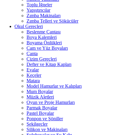
Toplu İğneler
Yapıştırıcılar
Zımba Makinaları
Zımba Telleri ve Sökücüler
Okul Gereçleri
Beslenme Çantası
Boya Kalemleri
Boyama Önlükleri
Cam ve Yüz Boyaları
Çanta
Çizim Gereçleri
Defter ve Kitap Kapları
Evalar
Keçeler
Matara
Model Hamurlar ve Kalıpları
Mum Boyalar
Müzik Aletleri
Oyun ve Proje Hamurları
Parmak Boyalar
Pastel Boyalar
Ponpon ve Şöniller
Şekilgeçler
Silikon ve Makinaları
Suluboyalar ve Su Kabı