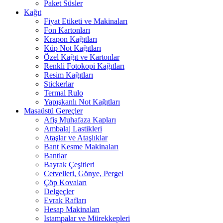
Paket Süsler
Kağıt
Fiyat Etiketi ve Makinaları
Fon Kartonları
Krapon Kağıtları
Küp Not Kağıtları
Özel Kağıt ve Kartonlar
Renkli Fotokopi Kağıtları
Resim Kağıtları
Stickerlar
Termal Rulo
Yapışkanlı Not Kağıtları
Masaüstü Gereçler
Afiş Muhafaza Kapları
Ambalaj Lastikleri
Ataşlar ve Ataşlıklar
Bant Kesme Makinaları
Bantlar
Bayrak Çeşitleri
Cetvelleri, Gönye, Pergel
Çöp Kovaları
Delgeçler
Evrak Rafları
Hesap Makinaları
Istampalar ve Mürekkepleri