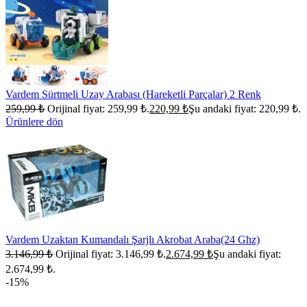
Vardem Sürtmeli Uzay Arabası (Hareketli Parçalar) 2 Renk
259,99
₺
Orijinal fiyat: 259,99 ₺.
220,99
₺
Şu andaki fiyat: 220,99 ₺.
Ürünlere dön
Vardem Uzaktan Kumandalı Şarjlı Akrobat Araba(24 Ghz)
3.146,99
₺
Orijinal fiyat: 3.146,99 ₺.
2.674,99
₺
Şu andaki fiyat:
2.674,99 ₺.
-15%