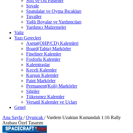
Soft ve Oil Pasteller
Şovale
Spatulalar ve Oyma Bıçakları
Tuvaller
Yağlı Boyalar ve Yardımcıları
Yardımcı Malzemeler
Valiz
Yazı Gereçleri
Asetat(OHP/CD) Kalemleri
Board(Tahta) Markörler
Fineliner Kalemler
Fosforlu Kalemler
Kalemtraşlar
Keçeli Kalemler
Kurşun Kalemler
Paint Markörler
Permanent(Koli) Markörler
Silgiler
Tükenmez Kalemler
Versatil Kalemler ve Uçları
Genel
Ana Sayfa
/
Oyuncak
/
Vardem Uzaktan Kumandalı 1:16 Rally
Arabası Özel Tasarım