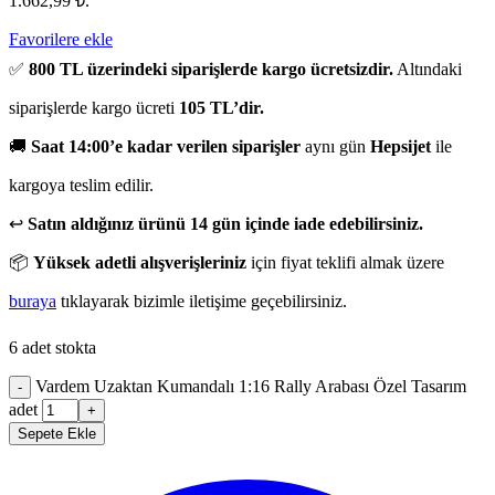
1.662,99 ₺.
Favorilere ekle
✅
800 TL üzerindeki siparişlerde kargo ücretsizdir.
Altındaki
siparişlerde kargo ücreti
105 TL’dir.
🚚
Saat 14:00’e kadar verilen siparişler
aynı gün
Hepsijet
ile
kargoya teslim edilir.
↩️
Satın aldığınız ürünü 14 gün içinde iade edebilirsiniz.
📦
Yüksek adetli alışverişleriniz
için fiyat teklifi almak üzere
buraya
tıklayarak bizimle iletişime geçebilirsiniz.
6 adet stokta
Vardem Uzaktan Kumandalı 1:16 Rally Arabası Özel Tasarım
-
adet
+
Sepete Ekle