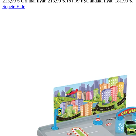
213,99
₺
Orijinal fiyat: 213,99 ₺.
181,99
₺
Şu andaki fiyat: 181,99 ₺.
Sepete Ekle