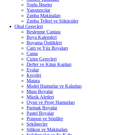
Toplu İğneler
Yapıştırıcılar
Zımba Makinaları
Zımba Telleri ve Sökücüler
Okul Gereçleri
Beslenme Çantası
Boya Kalemleri
Boyama Önlükleri
Cam ve Yüz Boyaları
Çanta
Çizim Gereçleri
Defter ve Kitap Kapları
Evalar
Keçeler
Matara
Model Hamurlar ve Kalıpları
Mum Boyalar
Müzik Aletleri
Oyun ve Proje Hamurları
Parmak Boyalar
Pastel Boyalar
Ponpon ve Şöniller
Şekilgeçler
Silikon ve Makinaları
Suluboyalar ve Su Kabı