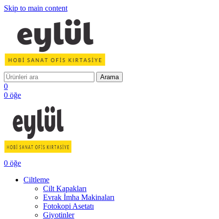
Skip to main content
Arama
0
0
öğe
0
öğe
Ciltleme
Cilt Kapakları
Evrak İmha Makinaları
Fotokopi Asetatı
Giyotinler