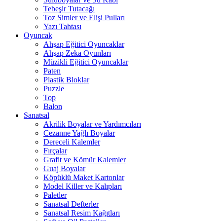
Tebeşir Tutacağı
Toz Simler ve Elişi Pulları
Yazı Tahtası
Oyuncak
Ahşap Eğitici Oyuncaklar
Ahşap Zeka Oyunları
Müzikli Eğitici Oyuncaklar
Paten
Plastik Bloklar
Puzzle
Top
Balon
Sanatsal
Akrilik Boyalar ve Yardımcıları
Cezanne Yağlı Boyalar
Dereceli Kalemler
Fırçalar
Grafit ve Kömür Kalemler
Guaj Boyalar
Köpüklü Maket Kartonlar
Model Killer ve Kalıpları
Paletler
Sanatsal Defterler
Sanatsal Resim Kağıtları