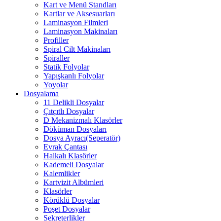
Kart ve Menü Standları
Kartlar ve Aksesuarları
Laminasyon Filmleri
Laminasyon Makinaları
Profiller
Spiral Cilt Makinaları
Spiraller
Statik Folyolar
Yapışkanlı Folyolar
Yoyolar
Dosyalama
11 Delikli Dosyalar
Çıtçıtlı Dosyalar
D Mekanizmalı Klasörler
Döküman Dosyaları
Dosya Ayracı(Seperatör)
Evrak Çantası
Halkalı Klasörler
Kademeli Dosyalar
Kalemlikler
Kartvizit Albümleri
Klasörler
Körüklü Dosyalar
Poşet Dosyalar
Sekreterlikler