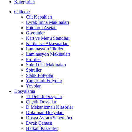
Kategoriler
Ciltleme
Cilt Kapakları
Evrak İmha Makinaları
Fotokopi Asetatı
Giyotinler
Kart ve Menü Standları
Kartlar ve Aksesuarları
Laminasyon Filmleri
Laminasyon Makinaları
Profiller
Spiral Cilt Makinaları
Spiraller
Statik Folyolar
Yapışkanlı Folyolar
Yoyolar
Dosyalama
11 Delikli Dosyalar
Çıtçıtlı Dosyalar
D Mekanizmalı Klasörler
Döküman Dosyaları
Dosya Ayracı(Seperatör)
Evrak Çantası
Halkalı Klasörler