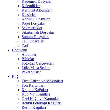
Kademeli Dosyalar
Kalemlikler
Kartvizit Albümleri
Klasörler
Körüklü Dosyalar
Poşet Dosyalar
Sekreterlikler
Sıkıştırmalı Dosyalar
Sunum Dosyaları
Telli Dosyalar
Zarf
Hediyelik
Albümler
Biblolar
Fotoğraf Çerçeveleri
Lüks Masa Setleri
Paket Süsler
Kağıt
Fiyat Etiketi ve Makinaları
Fon Kartonları
Krapon Kağıtları
Küp Not Kağıtları
Özel Kağıt ve Kartonlar
Renkli Fotokopi Kağıtları
Resim Kağıtları