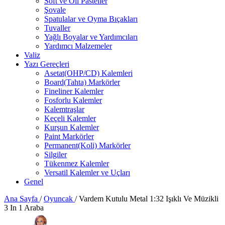
Soft ve Oil Pasteller
Şovale
Spatulalar ve Oyma Bıçakları
Tuvaller
Yağlı Boyalar ve Yardımcıları
Yardımcı Malzemeler
Valiz
Yazı Gereçleri
Asetat(OHP/CD) Kalemleri
Board(Tahta) Markörler
Fineliner Kalemler
Fosforlu Kalemler
Kalemtraşlar
Keçeli Kalemler
Kurşun Kalemler
Paint Markörler
Permanent(Koli) Markörler
Silgiler
Tükenmez Kalemler
Versatil Kalemler ve Uçları
Genel
Ana Sayfa
/
Oyuncak
/
Vardem Kutulu Metal 1:32 Işıklı Ve Müzikli
3 In 1 Araba