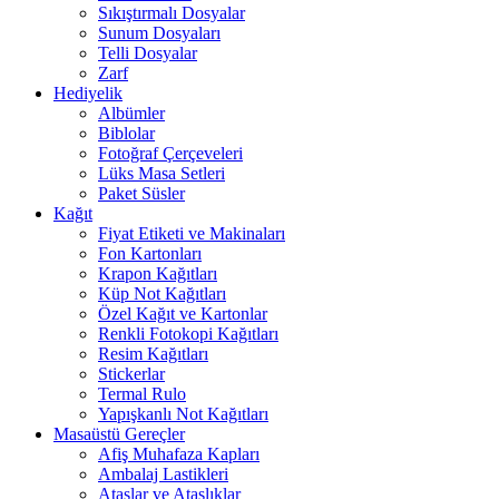
Sıkıştırmalı Dosyalar
Sunum Dosyaları
Telli Dosyalar
Zarf
Hediyelik
Albümler
Biblolar
Fotoğraf Çerçeveleri
Lüks Masa Setleri
Paket Süsler
Kağıt
Fiyat Etiketi ve Makinaları
Fon Kartonları
Krapon Kağıtları
Küp Not Kağıtları
Özel Kağıt ve Kartonlar
Renkli Fotokopi Kağıtları
Resim Kağıtları
Stickerlar
Termal Rulo
Yapışkanlı Not Kağıtları
Masaüstü Gereçler
Afiş Muhafaza Kapları
Ambalaj Lastikleri
Ataşlar ve Ataşlıklar