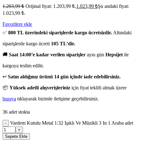
1.203,99
₺
Orijinal fiyat: 1.203,99 ₺.
1.023,99
₺
Şu andaki fiyat:
1.023,99 ₺.
Favorilere ekle
✅
800 TL üzerindeki siparişlerde kargo ücretsizdir.
Altındaki
siparişlerde kargo ücreti
105 TL’dir.
🚚
Saat 14:00’e kadar verilen siparişler
aynı gün
Hepsijet
ile
kargoya teslim edilir.
↩️
Satın aldığınız ürünü 14 gün içinde iade edebilirsiniz.
📦
Yüksek adetli alışverişleriniz
için fiyat teklifi almak üzere
buraya
tıklayarak bizimle iletişime geçebilirsiniz.
36 adet stokta
Vardem Kutulu Metal 1:32 Işıklı Ve Müzikli 3 In 1 Araba adet
-
+
Sepete Ekle