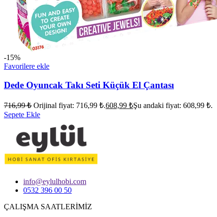
-15%
Favorilere ekle
Dede Oyuncak Takı Seti Küçük El Çantası
716,99
₺
Orijinal fiyat: 716,99 ₺.
608,99
₺
Şu andaki fiyat: 608,99 ₺.
Sepete Ekle
info@eylulhobi.com
0532 396 00 50
ÇALIŞMA SAATLERİMİZ