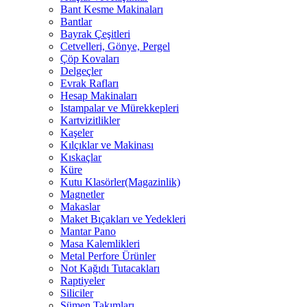
Bant Kesme Makinaları
Bantlar
Bayrak Çeşitleri
Cetvelleri, Gönye, Pergel
Çöp Kovaları
Delgeçler
Evrak Rafları
Hesap Makinaları
Istampalar ve Mürekkepleri
Kartvizitlikler
Kaşeler
Kılçıklar ve Makinası
Kıskaçlar
Küre
Kutu Klasörler(Magazinlik)
Magnetler
Makaslar
Maket Bıçakları ve Yedekleri
Mantar Pano
Masa Kalemlikleri
Metal Perfore Ürünler
Not Kağıdı Tutacakları
Raptiyeler
Siliciler
Sümen Takımları