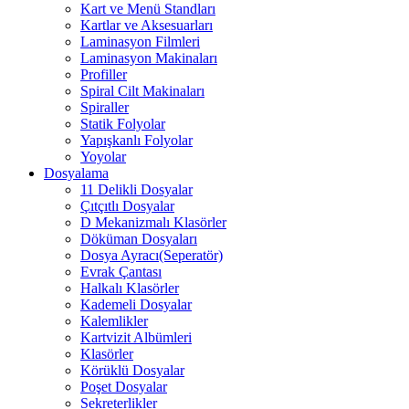
Kart ve Menü Standları
Kartlar ve Aksesuarları
Laminasyon Filmleri
Laminasyon Makinaları
Profiller
Spiral Cilt Makinaları
Spiraller
Statik Folyolar
Yapışkanlı Folyolar
Yoyolar
Dosyalama
11 Delikli Dosyalar
Çıtçıtlı Dosyalar
D Mekanizmalı Klasörler
Döküman Dosyaları
Dosya Ayracı(Seperatör)
Evrak Çantası
Halkalı Klasörler
Kademeli Dosyalar
Kalemlikler
Kartvizit Albümleri
Klasörler
Körüklü Dosyalar
Poşet Dosyalar
Sekreterlikler