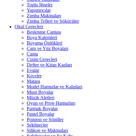
Toplu İğneler
Yapıştırıcılar
Zımba Makinaları
Zımba Telleri ve Sökücüler
Okul Gereçleri
Beslenme Çantası
Boya Kalemleri
Boyama Önlükleri
Cam ve Yüz Boyaları
Çanta
Çizim Gereçleri
Defter ve Kitap Kapları
Evalar
Keçeler
Matara
Model Hamurlar ve Kalıpları
Mum Boyalar
Müzik Aletleri
Oyun ve Proje Hamurları
Parmak Boyalar
Pastel Boyalar
Ponpon ve Şöniller
Şekilgeçler
Silikon ve Makinaları
Suluboyalar ve Su Kabı