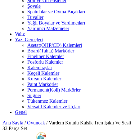
Soft ve Oil Pasteller
Şovale
Spatulalar ve Oyma Bıçakları
Tuvaller
Yağlı Boyalar ve Yardımcıları
Yardımcı Malzemeler
Valiz
Yazı Gereçleri
Asetat(OHP/CD) Kalemleri
Board(Tahta) Markörler
Fineliner Kalemler
Fosforlu Kalemler
Kalemtraşlar
Keçeli Kalemler
Kurşun Kalemler
Paint Markörler
Permanent(Koli) Markörler
Silgiler
Tükenmez Kalemler
Versatil Kalemler ve Uçları
Genel
Ana Sayfa
/
Oyuncak
/
Vardem Kutulu Kalsik Tren Işıklı Ve Sesli
33 Parça Set