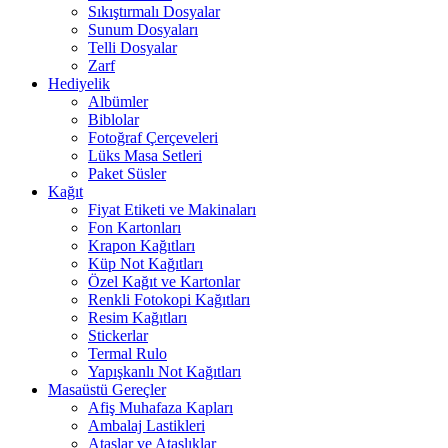
Sıkıştırmalı Dosyalar
Sunum Dosyaları
Telli Dosyalar
Zarf
Hediyelik
Albümler
Biblolar
Fotoğraf Çerçeveleri
Lüks Masa Setleri
Paket Süsler
Kağıt
Fiyat Etiketi ve Makinaları
Fon Kartonları
Krapon Kağıtları
Küp Not Kağıtları
Özel Kağıt ve Kartonlar
Renkli Fotokopi Kağıtları
Resim Kağıtları
Stickerlar
Termal Rulo
Yapışkanlı Not Kağıtları
Masaüstü Gereçler
Afiş Muhafaza Kapları
Ambalaj Lastikleri
Ataşlar ve Ataşlıklar