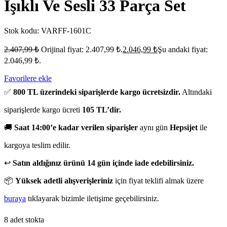
Işıklı Ve Sesli 33 Parça Set
Stok kodu:
VARFF-1601C
2.407,99
₺
Orijinal fiyat: 2.407,99 ₺.
2.046,99
₺
Şu andaki fiyat:
2.046,99 ₺.
Favorilere ekle
✅
800 TL üzerindeki siparişlerde kargo ücretsizdir.
Altındaki
siparişlerde kargo ücreti
105 TL’dir.
🚚
Saat 14:00’e kadar verilen siparişler
aynı gün
Hepsijet
ile
kargoya teslim edilir.
↩️
Satın aldığınız ürünü 14 gün içinde iade edebilirsiniz.
📦
Yüksek adetli alışverişleriniz
için fiyat teklifi almak üzere
buraya
tıklayarak bizimle iletişime geçebilirsiniz.
8 adet stokta