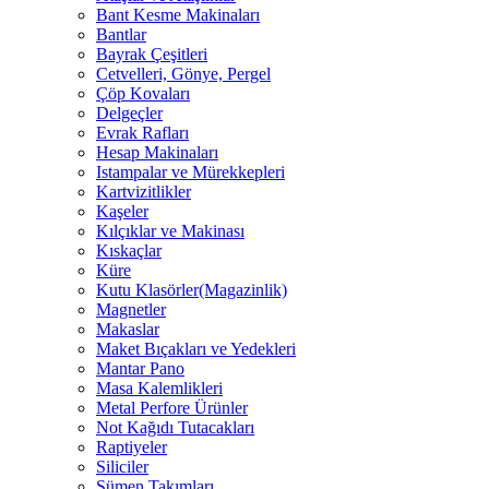
Bant Kesme Makinaları
Bantlar
Bayrak Çeşitleri
Cetvelleri, Gönye, Pergel
Çöp Kovaları
Delgeçler
Evrak Rafları
Hesap Makinaları
Istampalar ve Mürekkepleri
Kartvizitlikler
Kaşeler
Kılçıklar ve Makinası
Kıskaçlar
Küre
Kutu Klasörler(Magazinlik)
Magnetler
Makaslar
Maket Bıçakları ve Yedekleri
Mantar Pano
Masa Kalemlikleri
Metal Perfore Ürünler
Not Kağıdı Tutacakları
Raptiyeler
Siliciler
Sümen Takımları