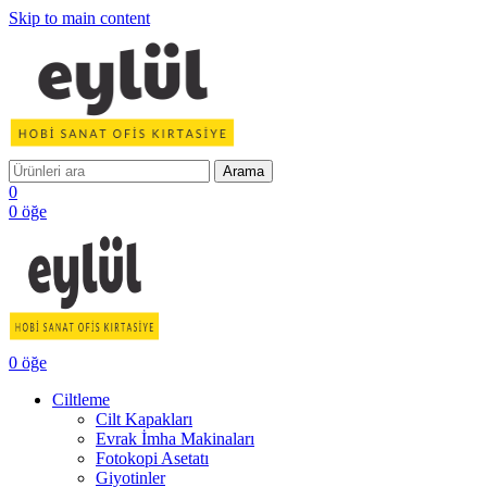
Skip to main content
Arama
0
0
öğe
0
öğe
Ciltleme
Cilt Kapakları
Evrak İmha Makinaları
Fotokopi Asetatı
Giyotinler