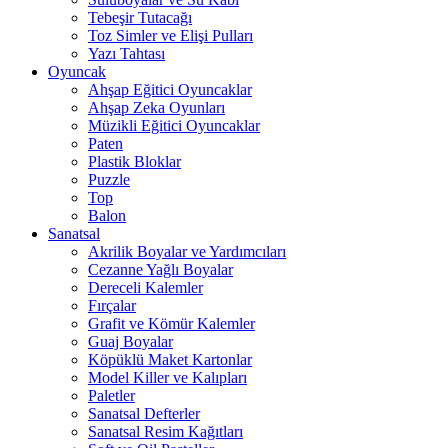
Tebeşir Tutacağı
Toz Simler ve Elişi Pulları
Yazı Tahtası
Oyuncak
Ahşap Eğitici Oyuncaklar
Ahşap Zeka Oyunları
Müzikli Eğitici Oyuncaklar
Paten
Plastik Bloklar
Puzzle
Top
Balon
Sanatsal
Akrilik Boyalar ve Yardımcıları
Cezanne Yağlı Boyalar
Dereceli Kalemler
Fırçalar
Grafit ve Kömür Kalemler
Guaj Boyalar
Köpüklü Maket Kartonlar
Model Killer ve Kalıpları
Paletler
Sanatsal Defterler
Sanatsal Resim Kağıtları