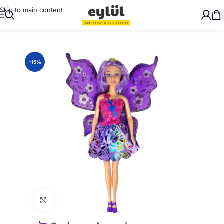
Skip to main content
Ana Sayfa
/
Oyuncak
-15%
Büyütmek için tıklayın