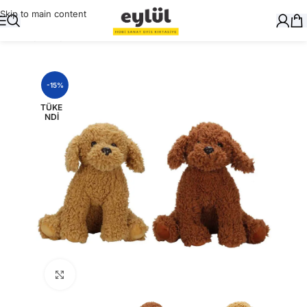
Skip to main content
Ana Sayfa
/
Oyuncak
-15%
TÜKE
NDI
Büyütmek için tıklayın