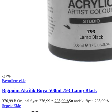
-37%
Favorilere ekle
Bigpoint Akrilik Boya 500ml 793 Lamp Black
376,99
₺
Orijinal fiyat: 376,99 ₺.
235,99
₺
Şu andaki fiyat: 235,99 ₺.
Sepete Ekle