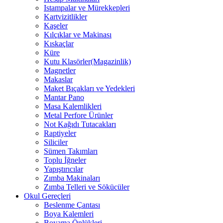
Istampalar ve Mürekkepleri
Kartvizitlikler
Kaşeler
Kılçıklar ve Makinası
Kıskaçlar
Küre
Kutu Klasörler(Magazinlik)
Magnetler
Makaslar
Maket Bıçakları ve Yedekleri
Mantar Pano
Masa Kalemlikleri
Metal Perfore Ürünler
Not Kağıdı Tutacakları
Raptiyeler
Siliciler
Sümen Takımları
Toplu İğneler
Yapıştırıcılar
Zımba Makinaları
Zımba Telleri ve Sökücüler
Okul Gereçleri
Beslenme Çantası
Boya Kalemleri
Boyama Önlükleri