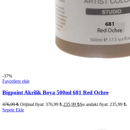
-37%
Favorilere ekle
Bigpoint Akrilik Boya 500ml 681 Red Ochre
376,99
₺
Orijinal fiyat: 376,99 ₺.
235,99
₺
Şu andaki fiyat: 235,99 ₺.
Sepete Ekle