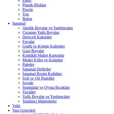
Paten
Plastik Bloklar
Puzzle
Top
Balon
Sanatsal
Akrilik Boyalar ve Yardımcıları
Cezanne Yağlı Boyalar
Dereceli Kalemler
Fırçalar
Grafit ve Kömür Kalemler
Guaj Boyalar
Köpüklü Maket Kartonlar
Model Killer ve Kalıpları
Paletler
Sanatsal Defterler
Sanatsal Resim Kağıtları
Soft ve Oil Pasteller
Şovale
Spatulalar ve Oyma Bıçakları
Tuvaller
Yağlı Boyalar ve Yardımcıları
Yardımcı Malzemeler
Valiz
Yazı Gereçleri