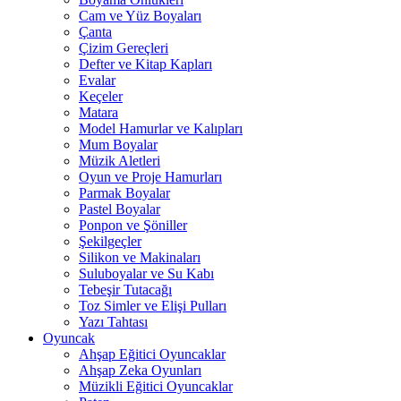
Cam ve Yüz Boyaları
Çanta
Çizim Gereçleri
Defter ve Kitap Kapları
Evalar
Keçeler
Matara
Model Hamurlar ve Kalıpları
Mum Boyalar
Müzik Aletleri
Oyun ve Proje Hamurları
Parmak Boyalar
Pastel Boyalar
Ponpon ve Şöniller
Şekilgeçler
Silikon ve Makinaları
Suluboyalar ve Su Kabı
Tebeşir Tutacağı
Toz Simler ve Elişi Pulları
Yazı Tahtası
Oyuncak
Ahşap Eğitici Oyuncaklar
Ahşap Zeka Oyunları
Müzikli Eğitici Oyuncaklar