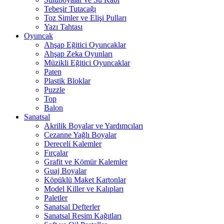
Tebeşir Tutacağı
Toz Simler ve Elişi Pulları
Yazı Tahtası
Oyuncak
Ahşap Eğitici Oyuncaklar
Ahşap Zeka Oyunları
Müzikli Eğitici Oyuncaklar
Paten
Plastik Bloklar
Puzzle
Top
Balon
Sanatsal
Akrilik Boyalar ve Yardımcıları
Cezanne Yağlı Boyalar
Dereceli Kalemler
Fırçalar
Grafit ve Kömür Kalemler
Guaj Boyalar
Köpüklü Maket Kartonlar
Model Killer ve Kalıpları
Paletler
Sanatsal Defterler
Sanatsal Resim Kağıtları