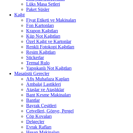
Lüks Masa Setleri
Paket Süsler
Kağıt
Fiyat Etiketi ve Makinaları
Fon Kartonları
Krapon Kağıtları
Küp Not Kağıtları
Özel Kağıt ve Kartonlar
Renkli Fotokopi Kağıtları
Resim Kağıtları
Stickerlar
Termal Rulo
Yapışkanlı Not Kağıtları
Masaüstü Gereçler
Afiş Muhafaza Kapları
Ambalaj Lastikleri
Ataşlar ve Ataşlıklar
Bant Kesme Makinaları
Bantlar
Bayrak Çeşitleri
Cetvelleri, Gönye, Pergel
Çöp Kovaları
Delgeçler
Evrak Rafları
Hesap Makinaları