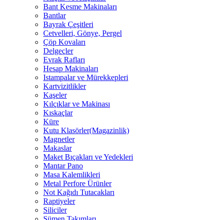
Bant Kesme Makinaları
Bantlar
Bayrak Çeşitleri
Cetvelleri, Gönye, Pergel
Çöp Kovaları
Delgeçler
Evrak Rafları
Hesap Makinaları
Istampalar ve Mürekkepleri
Kartvizitlikler
Kaşeler
Kılçıklar ve Makinası
Kıskaçlar
Küre
Kutu Klasörler(Magazinlik)
Magnetler
Makaslar
Maket Bıçakları ve Yedekleri
Mantar Pano
Masa Kalemlikleri
Metal Perfore Ürünler
Not Kağıdı Tutacakları
Raptiyeler
Siliciler
Sümen Takımları