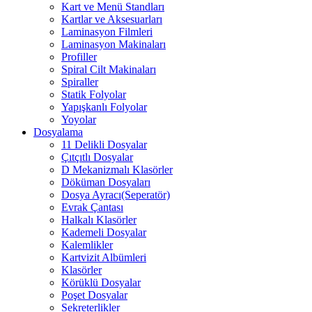
Kart ve Menü Standları
Kartlar ve Aksesuarları
Laminasyon Filmleri
Laminasyon Makinaları
Profiller
Spiral Cilt Makinaları
Spiraller
Statik Folyolar
Yapışkanlı Folyolar
Yoyolar
Dosyalama
11 Delikli Dosyalar
Çıtçıtlı Dosyalar
D Mekanizmalı Klasörler
Döküman Dosyaları
Dosya Ayracı(Seperatör)
Evrak Çantası
Halkalı Klasörler
Kademeli Dosyalar
Kalemlikler
Kartvizit Albümleri
Klasörler
Körüklü Dosyalar
Poşet Dosyalar
Sekreterlikler