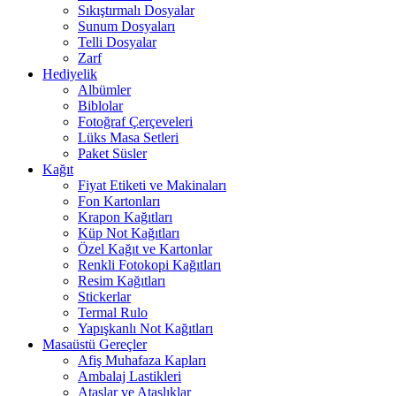
Sıkıştırmalı Dosyalar
Sunum Dosyaları
Telli Dosyalar
Zarf
Hediyelik
Albümler
Biblolar
Fotoğraf Çerçeveleri
Lüks Masa Setleri
Paket Süsler
Kağıt
Fiyat Etiketi ve Makinaları
Fon Kartonları
Krapon Kağıtları
Küp Not Kağıtları
Özel Kağıt ve Kartonlar
Renkli Fotokopi Kağıtları
Resim Kağıtları
Stickerlar
Termal Rulo
Yapışkanlı Not Kağıtları
Masaüstü Gereçler
Afiş Muhafaza Kapları
Ambalaj Lastikleri
Ataşlar ve Ataşlıklar