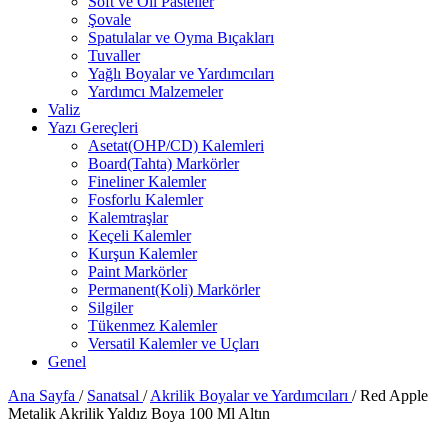
Soft ve Oil Pasteller
Şovale
Spatulalar ve Oyma Bıçakları
Tuvaller
Yağlı Boyalar ve Yardımcıları
Yardımcı Malzemeler
Valiz
Yazı Gereçleri
Asetat(OHP/CD) Kalemleri
Board(Tahta) Markörler
Fineliner Kalemler
Fosforlu Kalemler
Kalemtraşlar
Keçeli Kalemler
Kurşun Kalemler
Paint Markörler
Permanent(Koli) Markörler
Silgiler
Tükenmez Kalemler
Versatil Kalemler ve Uçları
Genel
Ana Sayfa
/
Sanatsal
/
Akrilik Boyalar ve Yardımcıları
/
Red Apple
Metalik Akrilik Yaldız Boya 100 Ml Altın