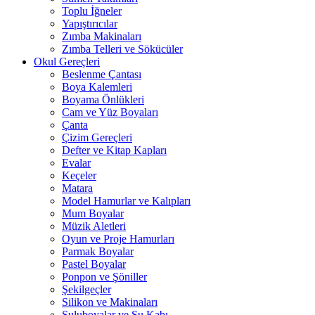
Toplu İğneler
Yapıştırıcılar
Zımba Makinaları
Zımba Telleri ve Sökücüler
Okul Gereçleri
Beslenme Çantası
Boya Kalemleri
Boyama Önlükleri
Cam ve Yüz Boyaları
Çanta
Çizim Gereçleri
Defter ve Kitap Kapları
Evalar
Keçeler
Matara
Model Hamurlar ve Kalıpları
Mum Boyalar
Müzik Aletleri
Oyun ve Proje Hamurları
Parmak Boyalar
Pastel Boyalar
Ponpon ve Şöniller
Şekilgeçler
Silikon ve Makinaları
Suluboyalar ve Su Kabı