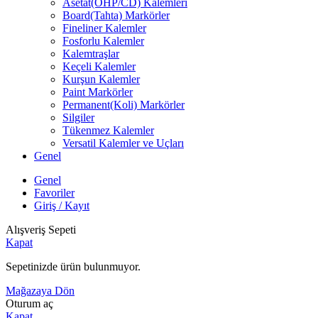
Asetat(OHP/CD) Kalemleri
Board(Tahta) Markörler
Fineliner Kalemler
Fosforlu Kalemler
Kalemtraşlar
Keçeli Kalemler
Kurşun Kalemler
Paint Markörler
Permanent(Koli) Markörler
Silgiler
Tükenmez Kalemler
Versatil Kalemler ve Uçları
Genel
Genel
Favoriler
Giriş / Kayıt
Alışveriş Sepeti
Kapat
Sepetinizde ürün bulunmuyor.
Mağazaya Dön
Oturum aç
Kapat