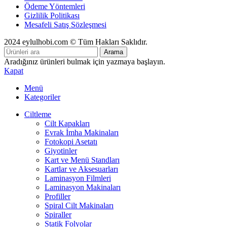
Ödeme Yöntemleri
Gizlilik Politikası
Mesafeli Satış Sözleşmesi
2024 eylulhobi.com © Tüm Hakları Saklıdır.
Arama
Aradığınız ürünleri bulmak için yazmaya başlayın.
Kapat
Menü
Kategoriler
Ciltleme
Cilt Kapakları
Evrak İmha Makinaları
Fotokopi Asetatı
Giyotinler
Kart ve Menü Standları
Kartlar ve Aksesuarları
Laminasyon Filmleri
Laminasyon Makinaları
Profiller
Spiral Cilt Makinaları
Spiraller
Statik Folyolar