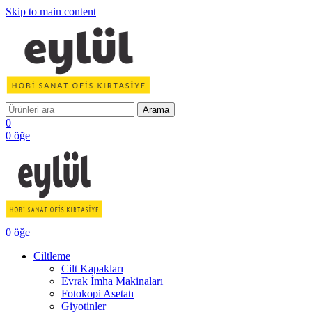
Skip to main content
Arama
0
0
öğe
0
öğe
Ciltleme
Cilt Kapakları
Evrak İmha Makinaları
Fotokopi Asetatı
Giyotinler