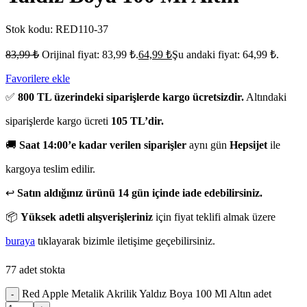
Stok kodu:
RED110-37
83,99
₺
Orijinal fiyat: 83,99 ₺.
64,99
₺
Şu andaki fiyat: 64,99 ₺.
Favorilere ekle
✅
800 TL üzerindeki siparişlerde kargo ücretsizdir.
Altındaki
siparişlerde kargo ücreti
105 TL’dir.
🚚
Saat 14:00’e kadar verilen siparişler
aynı gün
Hepsijet
ile
kargoya teslim edilir.
↩️
Satın aldığınız ürünü 14 gün içinde iade edebilirsiniz.
📦
Yüksek adetli alışverişleriniz
için fiyat teklifi almak üzere
buraya
tıklayarak bizimle iletişime geçebilirsiniz.
77 adet stokta
Red Apple Metalik Akrilik Yaldız Boya 100 Ml Altın adet
-