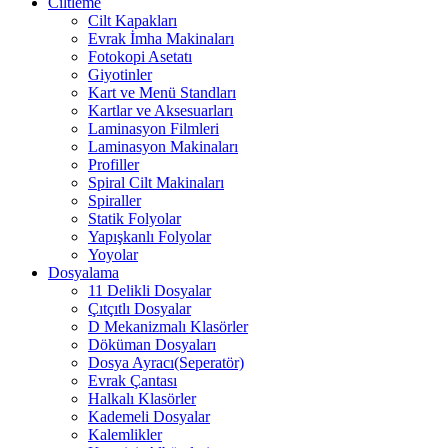
Ciltleme
Cilt Kapakları
Evrak İmha Makinaları
Fotokopi Asetatı
Giyotinler
Kart ve Menü Standları
Kartlar ve Aksesuarları
Laminasyon Filmleri
Laminasyon Makinaları
Profiller
Spiral Cilt Makinaları
Spiraller
Statik Folyolar
Yapışkanlı Folyolar
Yoyolar
Dosyalama
11 Delikli Dosyalar
Çıtçıtlı Dosyalar
D Mekanizmalı Klasörler
Döküman Dosyaları
Dosya Ayracı(Seperatör)
Evrak Çantası
Halkalı Klasörler
Kademeli Dosyalar
Kalemlikler