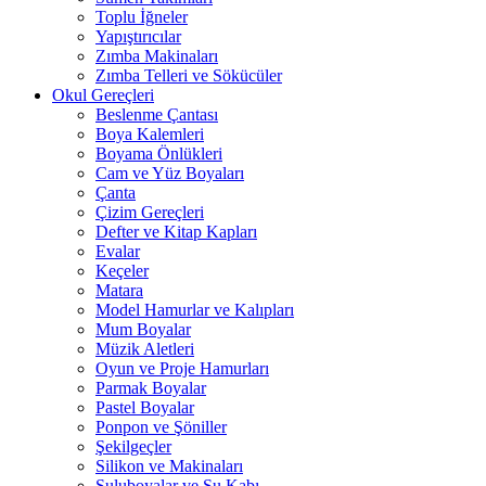
Toplu İğneler
Yapıştırıcılar
Zımba Makinaları
Zımba Telleri ve Sökücüler
Okul Gereçleri
Beslenme Çantası
Boya Kalemleri
Boyama Önlükleri
Cam ve Yüz Boyaları
Çanta
Çizim Gereçleri
Defter ve Kitap Kapları
Evalar
Keçeler
Matara
Model Hamurlar ve Kalıpları
Mum Boyalar
Müzik Aletleri
Oyun ve Proje Hamurları
Parmak Boyalar
Pastel Boyalar
Ponpon ve Şöniller
Şekilgeçler
Silikon ve Makinaları
Suluboyalar ve Su Kabı