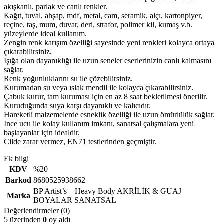
akışkanlı, parlak ve canlı renkler.
Kağıt, tuval, ahşap, mdf, metal, cam, seramik, alçı, kartonpiyer,
reçine, taş, mum, duvar, deri, strafor, polimer kil, kumaş v.b.
yüzeylerde ideal kullanım.
Zengin renk karışım özelliği sayesinde yeni renkleri kolayca ortaya
çıkarabilirsiniz.
Işığa olan dayanıklığı ile uzun seneler eserlerinizin canlı kalmasını
sağlar.
Renk yoğunluklarını su ile çözebilirsiniz.
Kurumadan su veya ıslak mendil ile kolayca çıkarabilirsiniz.
Çabuk kurur, tam kuruması için en az 8 saat bekletilmesi önerilir.
Kuruduğunda suya karşı dayanıklı ve kalıcıdır.
Hareketli malzemelerde esneklik özelliği ile uzun ömürlülük sağlar.
Ince ucu ile kolay kullanım imkanı, sanatsal çalışmalara yeni
başlayanlar için idealdir.
Cilde zarar vermez, EN71 testlerinden geçmiştir.
Ek bilgi
KDV
%20
Barkod
8680525938662
BP Artist’s – Heavy Body AKRİLİK & GUAJ
Marka
BOYALAR SANATSAL
Değerlendirmeler (0)
5 üzerinden
0
oy aldı