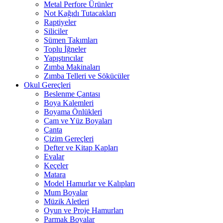
Metal Perfore Ürünler
Not Kağıdı Tutacakları
Raptiyeler
Siliciler
Sümen Takımları
Toplu İğneler
Yapıştırıcılar
Zımba Makinaları
Zımba Telleri ve Sökücüler
Okul Gereçleri
Beslenme Çantası
Boya Kalemleri
Boyama Önlükleri
Cam ve Yüz Boyaları
Çanta
Çizim Gereçleri
Defter ve Kitap Kapları
Evalar
Keçeler
Matara
Model Hamurlar ve Kalıpları
Mum Boyalar
Müzik Aletleri
Oyun ve Proje Hamurları
Parmak Boyalar