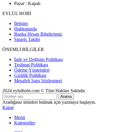
Pazar : Kapalı
EYLÜL HOBİ
İletişim
Hakkımızda
Banka Hesap Bilgilerimiz
Sipariş Takibi
ÖNEMLİ BİLGİLER
İade ve Değişim Politikası
Teslimat Politikası
Ödeme Yöntemleri
Gizlilik Politikası
Mesafeli Satış Sözleşmesi
2024 eylulhobi.com © Tüm Hakları Saklıdır.
Arama
Aradığınız ürünleri bulmak için yazmaya başlayın.
Kapat
Menü
Kategoriler