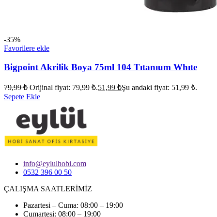
-35%
Favorilere ekle
Bigpoint Akrilik Boya 75ml 104 Tıtanıum Whıte
79,99
₺
Orijinal fiyat: 79,99 ₺.
51,99
₺
Şu andaki fiyat: 51,99 ₺.
Sepete Ekle
info@eylulhobi.com
0532 396 00 50
ÇALIŞMA SAATLERİMİZ
Pazartesi – Cuma: 08:00 – 19:00
Cumartesi: 08:00 – 19:00