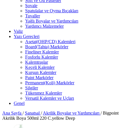
Soft ve Oil Pasteller
Şovale
Spatulalar ve Oyma Bıçakları
Tuvaller
Yağlı Boyalar ve Yardımcıları
Yardımcı Malzemeler
Valiz
Yazı Gereçleri
Asetat(OHP/CD) Kalemleri
Board(Tahta) Markörler
Fineliner Kalemler
Fosforlu Kalemler
Kalemtraşlar
Keçeli Kalemler
Kurşun Kalemler
Paint Markörler
Permanent(Koli) Markörler
Silgiler
Tükenmez Kalemler
Versatil Kalemler ve Uçları
Genel
Ana Sayfa
/
Sanatsal
/
Akrilik Boyalar ve Yardımcıları
/
Bigpoint
Akrilik Boya 500ml 220 C.yellow Deep