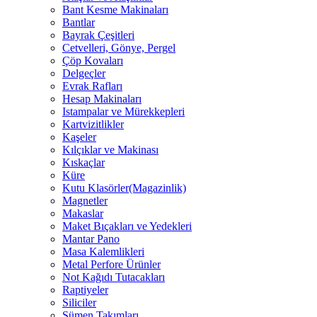
Bant Kesme Makinaları
Bantlar
Bayrak Çeşitleri
Cetvelleri, Gönye, Pergel
Çöp Kovaları
Delgeçler
Evrak Rafları
Hesap Makinaları
Istampalar ve Mürekkepleri
Kartvizitlikler
Kaşeler
Kılçıklar ve Makinası
Kıskaçlar
Küre
Kutu Klasörler(Magazinlik)
Magnetler
Makaslar
Maket Bıçakları ve Yedekleri
Mantar Pano
Masa Kalemlikleri
Metal Perfore Ürünler
Not Kağıdı Tutacakları
Raptiyeler
Siliciler
Sümen Takımları