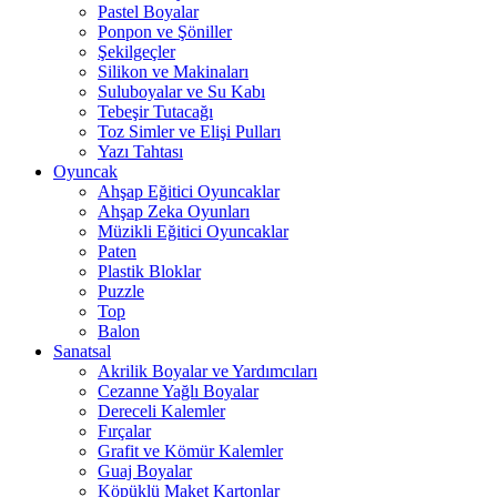
Pastel Boyalar
Ponpon ve Şöniller
Şekilgeçler
Silikon ve Makinaları
Suluboyalar ve Su Kabı
Tebeşir Tutacağı
Toz Simler ve Elişi Pulları
Yazı Tahtası
Oyuncak
Ahşap Eğitici Oyuncaklar
Ahşap Zeka Oyunları
Müzikli Eğitici Oyuncaklar
Paten
Plastik Bloklar
Puzzle
Top
Balon
Sanatsal
Akrilik Boyalar ve Yardımcıları
Cezanne Yağlı Boyalar
Dereceli Kalemler
Fırçalar
Grafit ve Kömür Kalemler
Guaj Boyalar
Köpüklü Maket Kartonlar