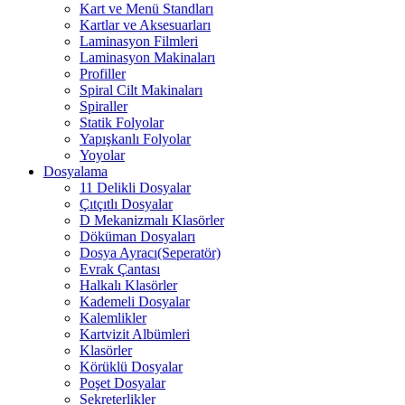
Kart ve Menü Standları
Kartlar ve Aksesuarları
Laminasyon Filmleri
Laminasyon Makinaları
Profiller
Spiral Cilt Makinaları
Spiraller
Statik Folyolar
Yapışkanlı Folyolar
Yoyolar
Dosyalama
11 Delikli Dosyalar
Çıtçıtlı Dosyalar
D Mekanizmalı Klasörler
Döküman Dosyaları
Dosya Ayracı(Seperatör)
Evrak Çantası
Halkalı Klasörler
Kademeli Dosyalar
Kalemlikler
Kartvizit Albümleri
Klasörler
Körüklü Dosyalar
Poşet Dosyalar
Sekreterlikler