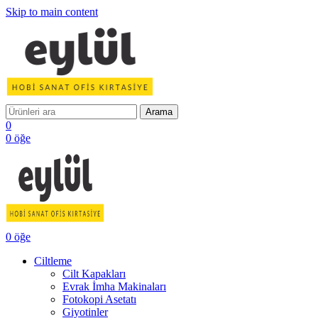
Skip to main content
Arama
0
0
öğe
0
öğe
Ciltleme
Cilt Kapakları
Evrak İmha Makinaları
Fotokopi Asetatı
Giyotinler