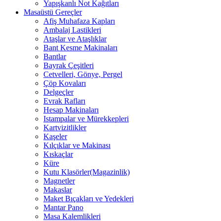
Yapışkanlı Not Kağıtları
Masaüstü Gereçler
Afiş Muhafaza Kapları
Ambalaj Lastikleri
Ataşlar ve Ataşlıklar
Bant Kesme Makinaları
Bantlar
Bayrak Çeşitleri
Cetvelleri, Gönye, Pergel
Çöp Kovaları
Delgeçler
Evrak Rafları
Hesap Makinaları
Istampalar ve Mürekkepleri
Kartvizitlikler
Kaşeler
Kılçıklar ve Makinası
Kıskaçlar
Küre
Kutu Klasörler(Magazinlik)
Magnetler
Makaslar
Maket Bıçakları ve Yedekleri
Mantar Pano
Masa Kalemlikleri