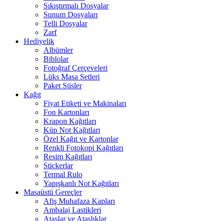
Sıkıştırmalı Dosyalar
Sunum Dosyaları
Telli Dosyalar
Zarf
Hediyelik
Albümler
Biblolar
Fotoğraf Çerçeveleri
Lüks Masa Setleri
Paket Süsler
Kağıt
Fiyat Etiketi ve Makinaları
Fon Kartonları
Krapon Kağıtları
Küp Not Kağıtları
Özel Kağıt ve Kartonlar
Renkli Fotokopi Kağıtları
Resim Kağıtları
Stickerlar
Termal Rulo
Yapışkanlı Not Kağıtları
Masaüstü Gereçler
Afiş Muhafaza Kapları
Ambalaj Lastikleri
Ataşlar ve Ataşlıklar