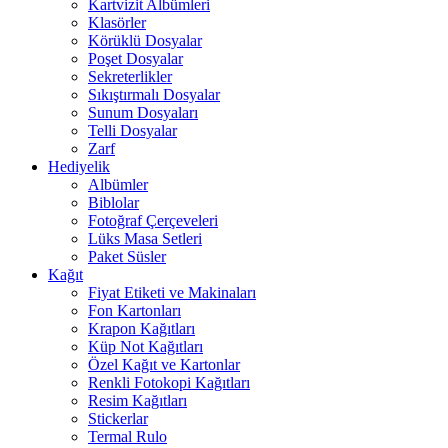
Kartvizit Albümleri
Klasörler
Körüklü Dosyalar
Poşet Dosyalar
Sekreterlikler
Sıkıştırmalı Dosyalar
Sunum Dosyaları
Telli Dosyalar
Zarf
Hediyelik
Albümler
Biblolar
Fotoğraf Çerçeveleri
Lüks Masa Setleri
Paket Süsler
Kağıt
Fiyat Etiketi ve Makinaları
Fon Kartonları
Krapon Kağıtları
Küp Not Kağıtları
Özel Kağıt ve Kartonlar
Renkli Fotokopi Kağıtları
Resim Kağıtları
Stickerlar
Termal Rulo