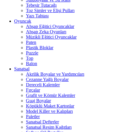
Tebeşir Tutacağı
Toz Simler ve Elişi Pulları
Yazı Tahtası
Oyuncak
Ahşap Eğitici Oyuncaklar
Ahşap Zeka Oyunları
Müzikli Eğitici Oyuncaklar
Paten
Plastik Bloklar
Puzzle
Top
Balon
Sanatsal
Akrilik Boyalar ve Yardımcıları
Cezanne Yağlı Boyalar
Dereceli Kalemler
Fırçalar
Grafit ve Kömür Kalemler
Guaj Boyalar
Köpüklü Maket Kartonlar
Model Killer ve Kalıpları
Paletler
Sanatsal Defterler
Sanatsal Resim Kağıtları