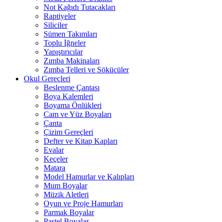
Not Kağıdı Tutacakları
Raptiyeler
Siliciler
Sümen Takımları
Toplu İğneler
Yapıştırıcılar
Zımba Makinaları
Zımba Telleri ve Sökücüler
Okul Gereçleri
Beslenme Çantası
Boya Kalemleri
Boyama Önlükleri
Cam ve Yüz Boyaları
Çanta
Çizim Gereçleri
Defter ve Kitap Kapları
Evalar
Keçeler
Matara
Model Hamurlar ve Kalıpları
Mum Boyalar
Müzik Aletleri
Oyun ve Proje Hamurları
Parmak Boyalar
Pastel Boyalar