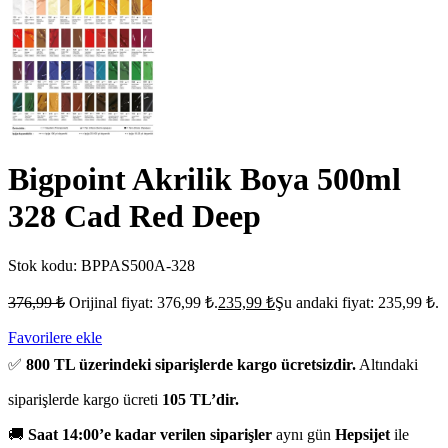
Bigpoint Akrilik Boya 500ml
328 Cad Red Deep
Stok kodu:
BPPAS500A-328
376,99
₺
Orijinal fiyat: 376,99 ₺.
235,99
₺
Şu andaki fiyat: 235,99 ₺.
Favorilere ekle
✅
800 TL üzerindeki siparişlerde kargo ücretsizdir.
Altındaki
siparişlerde kargo ücreti
105 TL’dir.
🚚
Saat 14:00’e kadar verilen siparişler
aynı gün
Hepsijet
ile