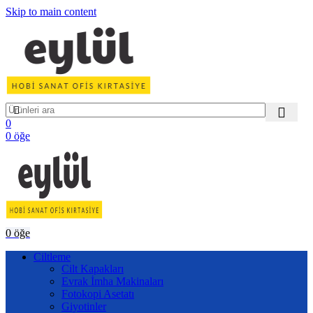
Skip to main content
0
0
öğe
0
öğe
Ciltleme
Cilt Kapakları
Evrak İmha Makinaları
Fotokopi Asetatı
Giyotinler