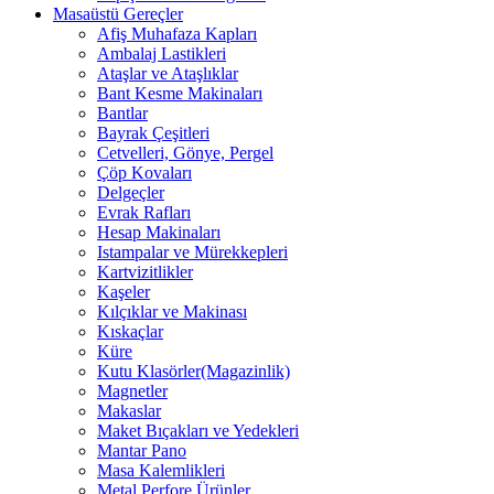
Masaüstü Gereçler
Afiş Muhafaza Kapları
Ambalaj Lastikleri
Ataşlar ve Ataşlıklar
Bant Kesme Makinaları
Bantlar
Bayrak Çeşitleri
Cetvelleri, Gönye, Pergel
Çöp Kovaları
Delgeçler
Evrak Rafları
Hesap Makinaları
Istampalar ve Mürekkepleri
Kartvizitlikler
Kaşeler
Kılçıklar ve Makinası
Kıskaçlar
Küre
Kutu Klasörler(Magazinlik)
Magnetler
Makaslar
Maket Bıçakları ve Yedekleri
Mantar Pano
Masa Kalemlikleri
Metal Perfore Ürünler