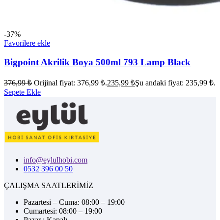
-37%
Favorilere ekle
Bigpoint Akrilik Boya 500ml 793 Lamp Black
376,99
₺
Orijinal fiyat: 376,99 ₺.
235,99
₺
Şu andaki fiyat: 235,99 ₺.
Sepete Ekle
info@eylulhobi.com
0532 396 00 50
ÇALIŞMA SAATLERİMİZ
Pazartesi – Cuma: 08:00 – 19:00
Cumartesi: 08:00 – 19:00
Pazar : Kapalı