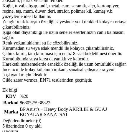
akışkanlı, parlak ve canlı renkler.
Kağıt, tuval, ahşap, mdf, metal, cam, seramik, alçı, kartonpiyer,
reçine, taş, mum, duvar, deri, strafor, polimer kil, kumaş v.b.
yüzeylerde ideal kullanım.
Zengin renk karışım özelliği sayesinde yeni renkleri kolayca ortaya
çıkarabilirsiniz.
Işığa olan dayanıklığı ile uzun seneler eserlerinizin canlı kalmasını
sağlar.
Renk yoğunluklarını su ile çözebilirsiniz.
Kurumadan su veya ıslak mendil ile kolayca çıkarabilirsiniz.
Çabuk kurur, tam kuruması için en az 8 saat bekletilmesi önerilir.
Kuruduğunda suya karşı dayanıklı ve kalıcıdır.
Hareketli malzemelerde esneklik özelliği ile uzun ömürlülük sağlar.
Ince ucu ile kolay kullanım imkanı, sanatsal çalışmalara yeni
başlayanlar için idealdir.
Cilde zarar vermez, EN71 testlerinden geçmiştir.
Ek bilgi
KDV
%20
Barkod
8680525938822
BP Artist’s – Heavy Body AKRİLİK & GUAJ
Marka
BOYALAR SANATSAL
Değerlendirmeler (0)
5 üzerinden
0
oy aldı
0 yorum