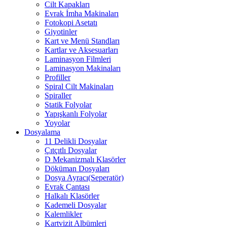
Cilt Kapakları
Evrak İmha Makinaları
Fotokopi Asetatı
Giyotinler
Kart ve Menü Standları
Kartlar ve Aksesuarları
Laminasyon Filmleri
Laminasyon Makinaları
Profiller
Spiral Cilt Makinaları
Spiraller
Statik Folyolar
Yapışkanlı Folyolar
Yoyolar
Dosyalama
11 Delikli Dosyalar
Çıtçıtlı Dosyalar
D Mekanizmalı Klasörler
Döküman Dosyaları
Dosya Ayracı(Seperatör)
Evrak Çantası
Halkalı Klasörler
Kademeli Dosyalar
Kalemlikler
Kartvizit Albümleri