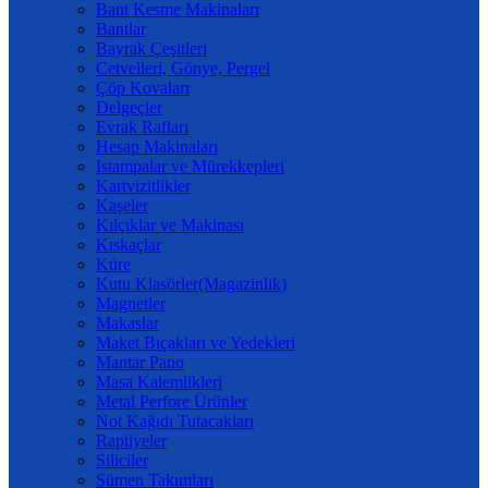
Bant Kesme Makinaları
Bantlar
Bayrak Çeşitleri
Cetvelleri, Gönye, Pergel
Çöp Kovaları
Delgeçler
Evrak Rafları
Hesap Makinaları
Istampalar ve Mürekkepleri
Kartvizitlikler
Kaşeler
Kılçıklar ve Makinası
Kıskaçlar
Küre
Kutu Klasörler(Magazinlik)
Magnetler
Makaslar
Maket Bıçakları ve Yedekleri
Mantar Pano
Masa Kalemlikleri
Metal Perfore Ürünler
Not Kağıdı Tutacakları
Raptiyeler
Siliciler
Sümen Takımları