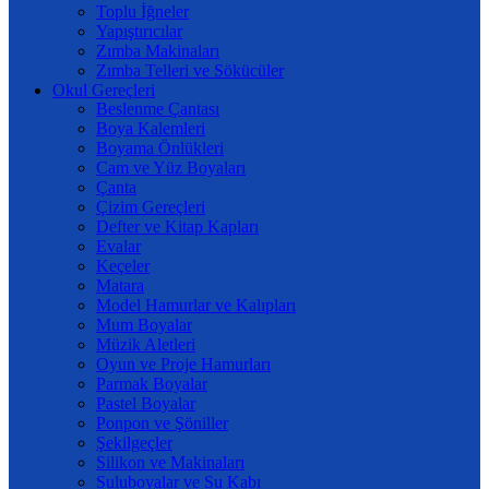
Toplu İğneler
Yapıştırıcılar
Zımba Makinaları
Zımba Telleri ve Sökücüler
Okul Gereçleri
Beslenme Çantası
Boya Kalemleri
Boyama Önlükleri
Cam ve Yüz Boyaları
Çanta
Çizim Gereçleri
Defter ve Kitap Kapları
Evalar
Keçeler
Matara
Model Hamurlar ve Kalıpları
Mum Boyalar
Müzik Aletleri
Oyun ve Proje Hamurları
Parmak Boyalar
Pastel Boyalar
Ponpon ve Şöniller
Şekilgeçler
Silikon ve Makinaları
Suluboyalar ve Su Kabı