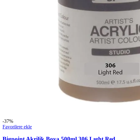
-37%
Favorilere ekle
Bigpoint Akrilik Boya 500ml 306 Lıght Red