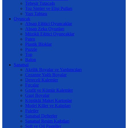
Tebeşir Tutacağı
Toz Simler ve Elişi Pulları
Yazı Tahtası
Oyuncak
Ahşap Eğitici Oyuncaklar
Ahşap Zeka Oyunları
Müzikli Eğitici Oyuncaklar
Paten
Plastik Bloklar
Puzzle
Top
Balon
Sanatsal
Akrilik Boyalar ve Yardımcıları
Cezanne Yağlı Boyalar
Dereceli Kalemler
Fırçalar
Grafit ve Kömür Kalemler
Guaj Boyalar
Köpüklü Maket Kartonlar
Model Killer ve Kalıpları
Paletler
Sanatsal Defterler
Sanatsal Resim Kağıtları
Soft ve Oil Pasteller