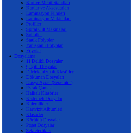
Kart ve Menü Standları
Kartlar ve Aksesuarları
Laminasyon Filmleri
Laminasyon Makinaları
Profiller
Spiral Cilt Makinaları
Spiraller
Statik Folyolar
Yapışkanlı Folyolar
Yoyolar
Dosyalama
11 Delikli Dosyalar
Çıtçıtlı Dosyalar
D Mekanizmalı Klasörler
Döküman Dosyaları
Dosya Ayracı(Seperatör)
Evrak Çantası
Halkalı Klasörler
Kademeli Dosyalar
Kalemlikler
Kartvizit Albümleri
Klasörler
Körüklü Dosyalar
Poşet Dosyalar
Sekreterlikler