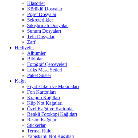
Klasörler
Körüklü Dosyalar
Poşet Dosyalar
Sekreterlikler
Sıkıştırmalı Dosyalar
Sunum Dosyaları
Telli Dosyalar
Zarf
Hediyelik
Albümler
Biblolar
Fotoğraf Çerçeveleri
Lüks Masa Setleri
Paket Süsler
Kağıt
Fiyat Etiketi ve Makinaları
Fon Kartonları
Krapon Kağıtları
Küp Not Kağıtları
Özel Kağıt ve Kartonlar
Renkli Fotokopi Kağıtları
Resim Kağıtları
Stickerlar
Termal Rulo
Yapışkanlı Not Kağıtları