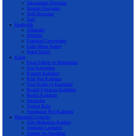
Sıkıştırmalı Dosyalar
Sunum Dosyaları
Telli Dosyalar
Zarf
Hediyelik
Albümler
Biblolar
Fotoğraf Çerçeveleri
Lüks Masa Setleri
Paket Süsler
Kağıt
Fiyat Etiketi ve Makinaları
Fon Kartonları
Krapon Kağıtları
Küp Not Kağıtları
Özel Kağıt ve Kartonlar
Renkli Fotokopi Kağıtları
Resim Kağıtları
Stickerlar
Termal Rulo
Yapışkanlı Not Kağıtları
Masaüstü Gereçler
Afiş Muhafaza Kapları
Ambalaj Lastikleri
Ataşlar ve Ataşlıklar