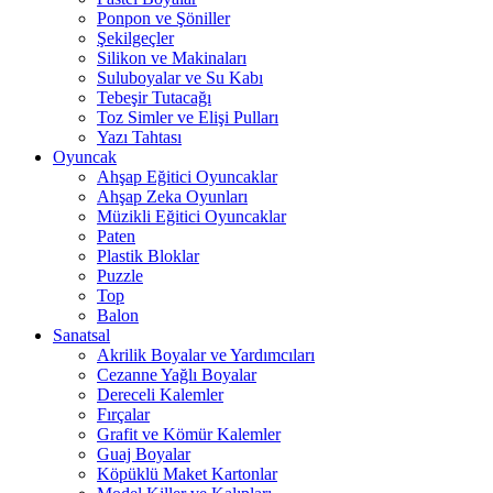
Ponpon ve Şöniller
Şekilgeçler
Silikon ve Makinaları
Suluboyalar ve Su Kabı
Tebeşir Tutacağı
Toz Simler ve Elişi Pulları
Yazı Tahtası
Oyuncak
Ahşap Eğitici Oyuncaklar
Ahşap Zeka Oyunları
Müzikli Eğitici Oyuncaklar
Paten
Plastik Bloklar
Puzzle
Top
Balon
Sanatsal
Akrilik Boyalar ve Yardımcıları
Cezanne Yağlı Boyalar
Dereceli Kalemler
Fırçalar
Grafit ve Kömür Kalemler
Guaj Boyalar
Köpüklü Maket Kartonlar