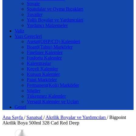
Şovale
Spatulalar ve Oyma Bıçakları
Tuvaller
Yağlı Boyalar ve Yardımcıları
Yardımcı Malzemeler
Valiz
Yazı Gereçleri
Asetat(OHP/CD) Kalemleri
Board(Tahta) Markörler
Fineliner Kalemler
Fosforlu Kalemler
Kalemtraşlar
Keçeli Kalemler
Kurşun Kalemler
Paint Markörler
Permanent(Koli) Markörler
Silgiler
Tükenmez Kalemler
Versatil Kalemler ve Uçları
Genel
Ana Sayfa
/
Sanatsal
/
Akrilik Boyalar ve Yardımcıları
/
Bigpoint
Akrilik Boya 500ml 328 Cad Red Deep