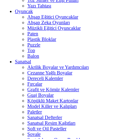
Toz Simler ve Elişi Pulları
Yazı Tahtası
Oyuncak
Ahşap Eğitici Oyuncaklar
Ahşap Zeka Oyunları
Müzikli Eğitici Oyuncaklar
Paten
Plastik Bloklar
Puzzle
Top
Balon
Sanatsal
Akrilik Boyalar ve Yardımcıları
Cezanne Yağlı Boyalar
Dereceli Kalemler
Fırçalar
Grafit ve Kömür Kalemler
Guaj Boyalar
Köpüklü Maket Kartonlar
Model Killer ve Kalıpları
Paletler
Sanatsal Defterler
Sanatsal Resim Kağıtları
Soft ve Oil Pasteller
Şovale