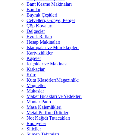
Bant Kesme Makinaları
Bantlar
Bayrak Çeşitleri
Cetvelleri, Gönye, Pergel
Çöp Kovaları
Delgeçler
Evrak Rafları
Hesap Makinaları
Istampalar ve Mürekkepleri
Kartvizitlikler
Kaşeler
Kılçıklar ve Makinası
Kıskaçlar
Küre
Kutu Klasörler(Magazinlik)
Magnetler
Makaslar
Maket Bıçakları ve Yedekleri
Mantar Pano
Masa Kalemlikleri
Metal Perfore Ürünler
Not Kağıdı Tutacakları
Raptiyeler
Siliciler
Sümen Takımları