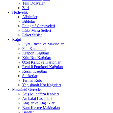
Telli Dosyalar
Zarf
Hediyelik
Albümler
Biblolar
Fotoğraf Çerçeveleri
Lüks Masa Setleri
Paket Süsler
Kağıt
Fiyat Etiketi ve Makinaları
Fon Kartonları
Krapon Kağıtları
Küp Not Kağıtları
Özel Kağıt ve Kartonlar
Renkli Fotokopi Kağıtları
Resim Kağıtları
Stickerlar
Termal Rulo
Yapışkanlı Not Kağıtları
Masaüstü Gereçler
Afiş Muhafaza Kapları
Ambalaj Lastikleri
Ataşlar ve Ataşlıklar
Bant Kesme Makinaları
Bantlar