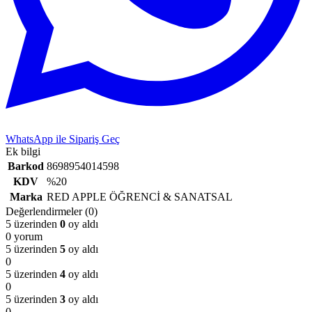
WhatsApp ile Sipariş Geç
Ek bilgi
Barkod
8698954014598
KDV
%20
Marka
RED APPLE ÖĞRENCİ & SANATSAL
Değerlendirmeler (0)
5 üzerinden
0
oy aldı
0 yorum
5 üzerinden
5
oy aldı
0
5 üzerinden
4
oy aldı
0
5 üzerinden
3
oy aldı
0