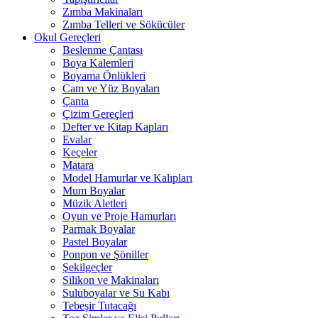
Zımba Makinaları
Zımba Telleri ve Sökücüler
Okul Gereçleri
Beslenme Çantası
Boya Kalemleri
Boyama Önlükleri
Cam ve Yüz Boyaları
Çanta
Çizim Gereçleri
Defter ve Kitap Kapları
Evalar
Keçeler
Matara
Model Hamurlar ve Kalıpları
Mum Boyalar
Müzik Aletleri
Oyun ve Proje Hamurları
Parmak Boyalar
Pastel Boyalar
Ponpon ve Şöniller
Şekilgeçler
Silikon ve Makinaları
Suluboyalar ve Su Kabı
Tebeşir Tutacağı