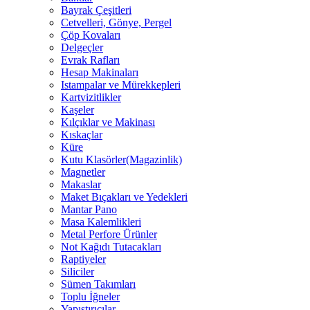
Bayrak Çeşitleri
Cetvelleri, Gönye, Pergel
Çöp Kovaları
Delgeçler
Evrak Rafları
Hesap Makinaları
Istampalar ve Mürekkepleri
Kartvizitlikler
Kaşeler
Kılçıklar ve Makinası
Kıskaçlar
Küre
Kutu Klasörler(Magazinlik)
Magnetler
Makaslar
Maket Bıçakları ve Yedekleri
Mantar Pano
Masa Kalemlikleri
Metal Perfore Ürünler
Not Kağıdı Tutacakları
Raptiyeler
Siliciler
Sümen Takımları
Toplu İğneler
Yapıştırıcılar