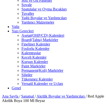
Soft ve Oil Pasteller
Şovale
Spatulalar ve Oyma Bıçakları
Tuvaller
Yağlı Boyalar ve Yardımcıları
Yardımcı Malzemeler
Valiz
Yazı Gereçleri
Asetat(OHP/CD) Kalemleri
Board(Tahta) Markörler
Fineliner Kalemler
Fosforlu Kalemler
Kalemtraşlar
Keçeli Kalemler
Kurşun Kalemler
Paint Markörler
Permanent(Koli) Markörler
Silgiler
Tükenmez Kalemler
Versatil Kalemler ve Uçları
Genel
Ana Sayfa
/
Sanatsal
/
Akrilik Boyalar ve Yardımcıları
/
Red Apple
Akrilik Boya 100 Ml Beyaz