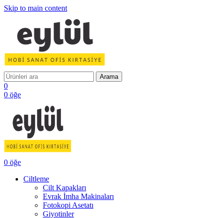
Skip to main content
Arama
0
0
öğe
0
öğe
Ciltleme
Cilt Kapakları
Evrak İmha Makinaları
Fotokopi Asetatı
Giyotinler