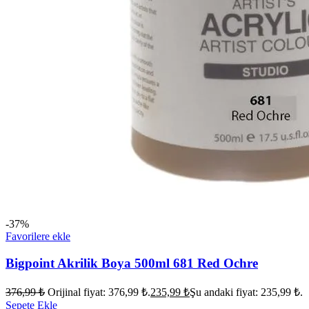
-37%
Favorilere ekle
Bigpoint Akrilik Boya 500ml 681 Red Ochre
376,99
₺
Orijinal fiyat: 376,99 ₺.
235,99
₺
Şu andaki fiyat: 235,99 ₺.
Sepete Ekle