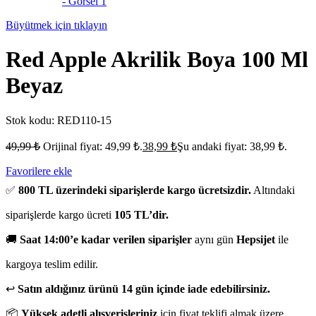
Büyütmek için tıklayın
Red Apple Akrilik Boya 100 Ml
Beyaz
Stok kodu:
RED110-15
49,99
₺
Orijinal fiyat: 49,99 ₺.
38,99
₺
Şu andaki fiyat: 38,99 ₺.
Favorilere ekle
✅
800 TL üzerindeki siparişlerde kargo ücretsizdir.
Altındaki
siparişlerde kargo ücreti
105 TL’dir.
🚚
Saat 14:00’e kadar verilen siparişler
aynı gün
Hepsijet
ile
kargoya teslim edilir.
↩️
Satın aldığınız ürünü 14 gün içinde iade edebilirsiniz.
📦
Yüksek adetli alışverişleriniz
için fiyat teklifi almak üzere