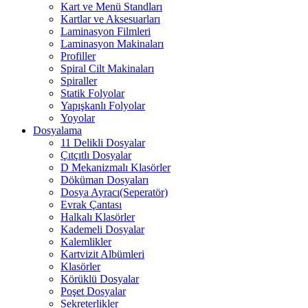
Kart ve Menü Standları
Kartlar ve Aksesuarları
Laminasyon Filmleri
Laminasyon Makinaları
Profiller
Spiral Cilt Makinaları
Spiraller
Statik Folyolar
Yapışkanlı Folyolar
Yoyolar
Dosyalama
11 Delikli Dosyalar
Çıtçıtlı Dosyalar
D Mekanizmalı Klasörler
Döküman Dosyaları
Dosya Ayracı(Seperatör)
Evrak Çantası
Halkalı Klasörler
Kademeli Dosyalar
Kalemlikler
Kartvizit Albümleri
Klasörler
Körüklü Dosyalar
Poşet Dosyalar
Sekreterlikler