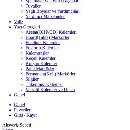
Spatulalar ve Oyma Bıçakları
Tuvaller
Yağlı Boyalar ve Yardımcıları
Yardımcı Malzemeler
Valiz
Yazı Gereçleri
Asetat(OHP/CD) Kalemleri
Board(Tahta) Markörler
Fineliner Kalemler
Fosforlu Kalemler
Kalemtraşlar
Keçeli Kalemler
Kurşun Kalemler
Paint Markörler
Permanent(Koli) Markörler
Silgiler
Tükenmez Kalemler
Versatil Kalemler ve Uçları
Genel
Genel
Favoriler
Giriş / Kayıt
Alışveriş Sepeti