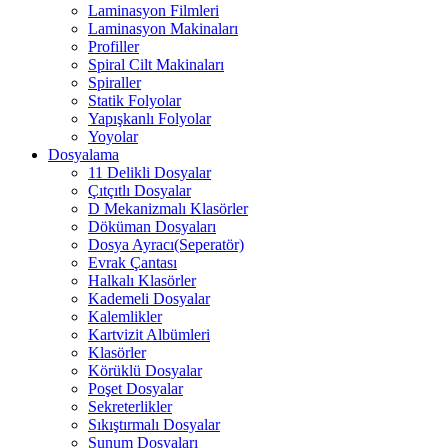
Laminasyon Filmleri
Laminasyon Makinaları
Profiller
Spiral Cilt Makinaları
Spiraller
Statik Folyolar
Yapışkanlı Folyolar
Yoyolar
Dosyalama
11 Delikli Dosyalar
Çıtçıtlı Dosyalar
D Mekanizmalı Klasörler
Döküman Dosyaları
Dosya Ayracı(Seperatör)
Evrak Çantası
Halkalı Klasörler
Kademeli Dosyalar
Kalemlikler
Kartvizit Albümleri
Klasörler
Körüklü Dosyalar
Poşet Dosyalar
Sekreterlikler
Sıkıştırmalı Dosyalar
Sunum Dosyaları