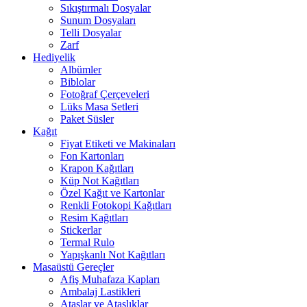
Sıkıştırmalı Dosyalar
Sunum Dosyaları
Telli Dosyalar
Zarf
Hediyelik
Albümler
Biblolar
Fotoğraf Çerçeveleri
Lüks Masa Setleri
Paket Süsler
Kağıt
Fiyat Etiketi ve Makinaları
Fon Kartonları
Krapon Kağıtları
Küp Not Kağıtları
Özel Kağıt ve Kartonlar
Renkli Fotokopi Kağıtları
Resim Kağıtları
Stickerlar
Termal Rulo
Yapışkanlı Not Kağıtları
Masaüstü Gereçler
Afiş Muhafaza Kapları
Ambalaj Lastikleri
Ataşlar ve Ataşlıklar