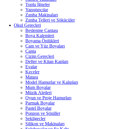
Toplu İğneler
Yapıştırıcılar
Zımba Makinaları
Zımba Telleri ve Sökücüler
Okul Gereçleri
Beslenme Çantası
Boya Kalemleri
Boyama Önlükleri
Cam ve Yüz Boyaları
Çanta
Çizim Gereçleri
Defter ve Kitap Kapları
Evalar
Keçeler
Matara
Model Hamurlar ve Kalıpları
Mum Boyalar
Müzik Aletleri
Oyun ve Proje Hamurları
Parmak Boyalar
Pastel Boyalar
Ponpon ve Şöniller
Şekilgeçler
Silikon ve Makinaları
Suluboyalar ve Su Kabı