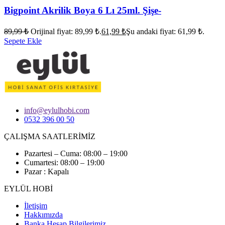
Bigpoint Akrilik Boya 6 Lı 25ml. Şişe-
89,99
₺
Orijinal fiyat: 89,99 ₺.
61,99
₺
Şu andaki fiyat: 61,99 ₺.
Sepete Ekle
info@eylulhobi.com
0532 396 00 50
ÇALIŞMA SAATLERİMİZ
Pazartesi – Cuma: 08:00 – 19:00
Cumartesi: 08:00 – 19:00
Pazar : Kapalı
EYLÜL HOBİ
İletişim
Hakkımızda
Banka Hesap Bilgilerimiz