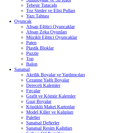
Tebeşir Tutacağı
Toz Simler ve Elişi Pulları
Yazı Tahtası
Oyuncak
Ahşap Eğitici Oyuncaklar
Ahşap Zeka Oyunları
Müzikli Eğitici Oyuncaklar
Paten
Plastik Bloklar
Puzzle
Top
Balon
Sanatsal
Akrilik Boyalar ve Yardımcıları
Cezanne Yağlı Boyalar
Dereceli Kalemler
Fırçalar
Grafit ve Kömür Kalemler
Guaj Boyalar
Köpüklü Maket Kartonlar
Model Killer ve Kalıpları
Paletler
Sanatsal Defterler
Sanatsal Resim Kağıtları