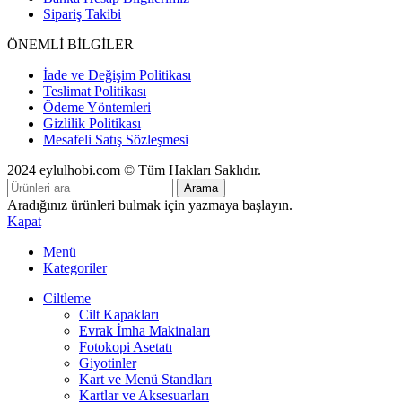
Sipariş Takibi
ÖNEMLİ BİLGİLER
İade ve Değişim Politikası
Teslimat Politikası
Ödeme Yöntemleri
Gizlilik Politikası
Mesafeli Satış Sözleşmesi
2024 eylulhobi.com © Tüm Hakları Saklıdır.
Arama
Aradığınız ürünleri bulmak için yazmaya başlayın.
Kapat
Menü
Kategoriler
Ciltleme
Cilt Kapakları
Evrak İmha Makinaları
Fotokopi Asetatı
Giyotinler
Kart ve Menü Standları
Kartlar ve Aksesuarları