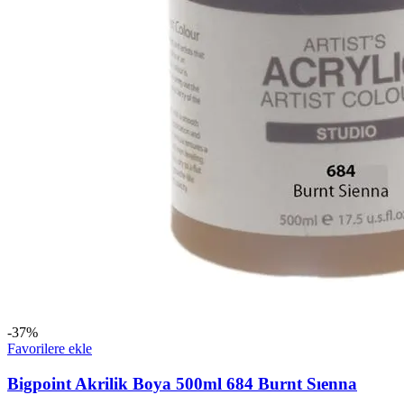
-37%
Favorilere ekle
Bigpoint Akrilik Boya 500ml 684 Burnt Sıenna