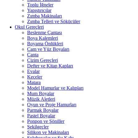
Toplu İğneler
Yapıştırıcılar
Zımba Makinaları
Zımba Telleri ve Sökücüler
Okul Gereçleri
Beslenme Çantası
Boya Kalemleri
Boyama Önlükleri
Cam ve Yüz Boyaları
Çanta
Çizim Gereçleri
Defter ve Kitap Kapları
Evalar
Keçeler
Matara
Model Hamurlar ve Kalıpları
Mum Boyalar
Müzik Aletleri
Oyun ve Proje Hamurları
Parmak Boyalar
Pastel Boyalar
Ponpon ve Şöniller
Şekilgeçler
Silikon ve Makinaları
Suluboyalar ve Su Kabı