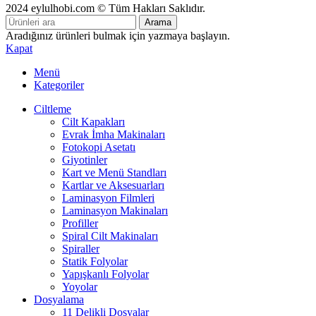
2024 eylulhobi.com © Tüm Hakları Saklıdır.
Arama
Aradığınız ürünleri bulmak için yazmaya başlayın.
Kapat
Menü
Kategoriler
Ciltleme
Cilt Kapakları
Evrak İmha Makinaları
Fotokopi Asetatı
Giyotinler
Kart ve Menü Standları
Kartlar ve Aksesuarları
Laminasyon Filmleri
Laminasyon Makinaları
Profiller
Spiral Cilt Makinaları
Spiraller
Statik Folyolar
Yapışkanlı Folyolar
Yoyolar
Dosyalama
11 Delikli Dosyalar