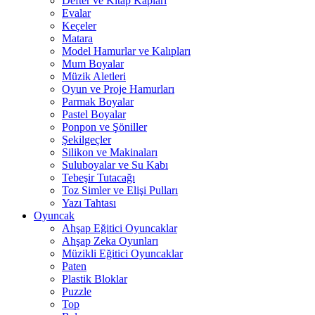
Defter ve Kitap Kapları
Evalar
Keçeler
Matara
Model Hamurlar ve Kalıpları
Mum Boyalar
Müzik Aletleri
Oyun ve Proje Hamurları
Parmak Boyalar
Pastel Boyalar
Ponpon ve Şöniller
Şekilgeçler
Silikon ve Makinaları
Suluboyalar ve Su Kabı
Tebeşir Tutacağı
Toz Simler ve Elişi Pulları
Yazı Tahtası
Oyuncak
Ahşap Eğitici Oyuncaklar
Ahşap Zeka Oyunları
Müzikli Eğitici Oyuncaklar
Paten
Plastik Bloklar
Puzzle
Top