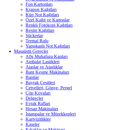
Fon Kartonları
Krapon Kağıtları
Küp Not Kağıtları
Özel Kağıt ve Kartonlar
Renkli Fotokopi Kağıtları
Resim Kağıtları
Stickerlar
Termal Rulo
Yapışkanlı Not Kağıtları
Masaüstü Gereçler
Afiş Muhafaza Kapları
Ambalaj Lastikleri
Ataşlar ve Ataşlıklar
Bant Kesme Makinaları
Bantlar
Bayrak Çeşitleri
Cetvelleri, Gönye, Pergel
Çöp Kovaları
Delgeçler
Evrak Rafları
Hesap Makinaları
Istampalar ve Mürekkepleri
Kartvizitlikler
Kaşeler
Kılçıklar ve Makinası