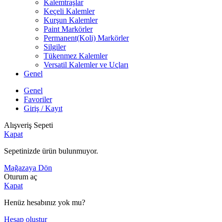
Kalemtraşlar
Keçeli Kalemler
Kurşun Kalemler
Paint Markörler
Permanent(Koli) Markörler
Silgiler
Tükenmez Kalemler
Versatil Kalemler ve Uçları
Genel
Genel
Favoriler
Giriş / Kayıt
Alışveriş Sepeti
Kapat
Sepetinizde ürün bulunmuyor.
Mağazaya Dön
Oturum aç
Kapat
Henüz hesabınız yok mu?
Hesap oluştur