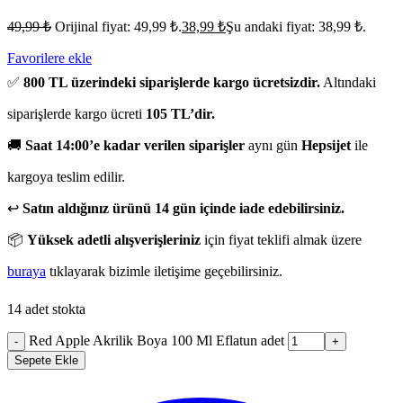
49,99
₺
Orijinal fiyat: 49,99 ₺.
38,99
₺
Şu andaki fiyat: 38,99 ₺.
Favorilere ekle
✅
800 TL üzerindeki siparişlerde kargo ücretsizdir.
Altındaki
siparişlerde kargo ücreti
105 TL’dir.
🚚
Saat 14:00’e kadar verilen siparişler
aynı gün
Hepsijet
ile
kargoya teslim edilir.
↩️
Satın aldığınız ürünü 14 gün içinde iade edebilirsiniz.
📦
Yüksek adetli alışverişleriniz
için fiyat teklifi almak üzere
buraya
tıklayarak bizimle iletişime geçebilirsiniz.
14 adet stokta
Red Apple Akrilik Boya 100 Ml Eflatun adet
-
+
Sepete Ekle