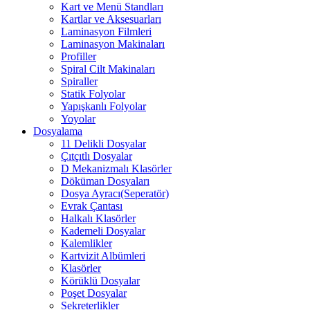
Kart ve Menü Standları
Kartlar ve Aksesuarları
Laminasyon Filmleri
Laminasyon Makinaları
Profiller
Spiral Cilt Makinaları
Spiraller
Statik Folyolar
Yapışkanlı Folyolar
Yoyolar
Dosyalama
11 Delikli Dosyalar
Çıtçıtlı Dosyalar
D Mekanizmalı Klasörler
Döküman Dosyaları
Dosya Ayracı(Seperatör)
Evrak Çantası
Halkalı Klasörler
Kademeli Dosyalar
Kalemlikler
Kartvizit Albümleri
Klasörler
Körüklü Dosyalar
Poşet Dosyalar
Sekreterlikler