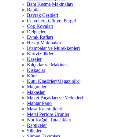
Bant Kesme Makinaları
Bantlar
Bayrak Çeşitleri
Cetvelleri, Gönye, Pergel
Çöp Kovaları
Delgeçler
Evrak Rafları
Hesap Makinaları
Istampalar ve Mürekkepleri
Kartvizitlikler
Kaşeler
Kılçıklar ve Makinası
Kıskaçlar
Küre
Kutu Klasörler(Magazinlik)
Magnetler
Makaslar
Maket Bıçakları ve Yedekleri
Mantar Pano
Masa Kalemlikleri
Metal Perfore Ürünler
Not Kağıdı Tutacakları
Raptiyeler
Siliciler
Sümen Takımları