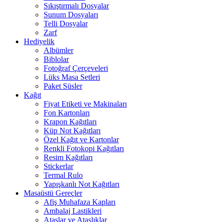
Sıkıştırmalı Dosyalar
Sunum Dosyaları
Telli Dosyalar
Zarf
Hediyelik
Albümler
Biblolar
Fotoğraf Çerçeveleri
Lüks Masa Setleri
Paket Süsler
Kağıt
Fiyat Etiketi ve Makinaları
Fon Kartonları
Krapon Kağıtları
Küp Not Kağıtları
Özel Kağıt ve Kartonlar
Renkli Fotokopi Kağıtları
Resim Kağıtları
Stickerlar
Termal Rulo
Yapışkanlı Not Kağıtları
Masaüstü Gereçler
Afiş Muhafaza Kapları
Ambalaj Lastikleri
Ataşlar ve Ataşlıklar