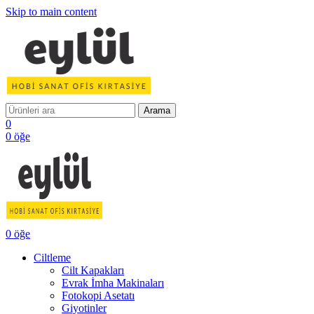
Skip to main content
Arama
0
0
öğe
0
öğe
Ciltleme
Cilt Kapakları
Evrak İmha Makinaları
Fotokopi Asetatı
Giyotinler