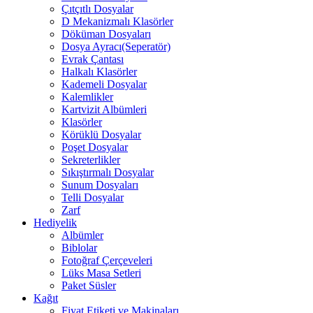
Çıtçıtlı Dosyalar
D Mekanizmalı Klasörler
Döküman Dosyaları
Dosya Ayracı(Seperatör)
Evrak Çantası
Halkalı Klasörler
Kademeli Dosyalar
Kalemlikler
Kartvizit Albümleri
Klasörler
Körüklü Dosyalar
Poşet Dosyalar
Sekreterlikler
Sıkıştırmalı Dosyalar
Sunum Dosyaları
Telli Dosyalar
Zarf
Hediyelik
Albümler
Biblolar
Fotoğraf Çerçeveleri
Lüks Masa Setleri
Paket Süsler
Kağıt
Fiyat Etiketi ve Makinaları