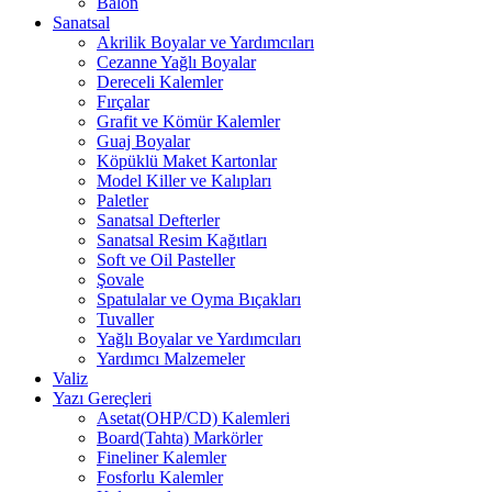
Balon
Sanatsal
Akrilik Boyalar ve Yardımcıları
Cezanne Yağlı Boyalar
Dereceli Kalemler
Fırçalar
Grafit ve Kömür Kalemler
Guaj Boyalar
Köpüklü Maket Kartonlar
Model Killer ve Kalıpları
Paletler
Sanatsal Defterler
Sanatsal Resim Kağıtları
Soft ve Oil Pasteller
Şovale
Spatulalar ve Oyma Bıçakları
Tuvaller
Yağlı Boyalar ve Yardımcıları
Yardımcı Malzemeler
Valiz
Yazı Gereçleri
Asetat(OHP/CD) Kalemleri
Board(Tahta) Markörler
Fineliner Kalemler
Fosforlu Kalemler