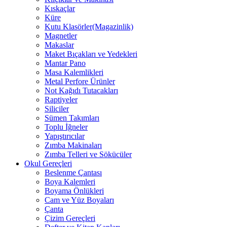
Kıskaçlar
Küre
Kutu Klasörler(Magazinlik)
Magnetler
Makaslar
Maket Bıçakları ve Yedekleri
Mantar Pano
Masa Kalemlikleri
Metal Perfore Ürünler
Not Kağıdı Tutacakları
Raptiyeler
Siliciler
Sümen Takımları
Toplu İğneler
Yapıştırıcılar
Zımba Makinaları
Zımba Telleri ve Sökücüler
Okul Gereçleri
Beslenme Çantası
Boya Kalemleri
Boyama Önlükleri
Cam ve Yüz Boyaları
Çanta
Çizim Gereçleri