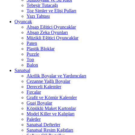
Tebeşir Tutacağı
Toz Simler ve Elişi Pulları
Yazı Tahtası
Oyuncak
Ahşap Eğitici Oyuncaklar
Ahşap Zeka Oyunları
Müzikli Eğitici Oyuncaklar
Paten
Plastik Bloklar
Puzzle
Top
Balon
Sanatsal
Akrilik Boyalar ve Yardımcıları
Cezanne Yağlı Boyalar
Dereceli Kalemler
Fırçalar
Grafit ve Kömür Kalemler
Guaj Boyalar
Köpüklü Maket Kartonlar
Model Killer ve Kalıpları
Paletler
Sanatsal Defterler
Sanatsal Resim Kağıtları