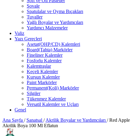
Soft ve Oil Pasteller
Şovale
Spatulalar ve Oyma Bıçakları
Tuvaller
Yağlı Boyalar ve Yardımcıları
Yardımcı Malzemeler
Valiz
Yazı Gereçleri
Asetat(OHP/CD) Kalemleri
Board(Tahta) Markörler
Fineliner Kalemler
Fosforlu Kalemler
Kalemtraşlar
Keçeli Kalemler
Kurşun Kalemler
Paint Markörler
Permanent(Koli) Markörler
Silgiler
Tükenmez Kalemler
Versatil Kalemler ve Uçları
Genel
Ana Sayfa
/
Sanatsal
/
Akrilik Boyalar ve Yardımcıları
/
Red Apple
Akrilik Boya 100 Ml Eflatun