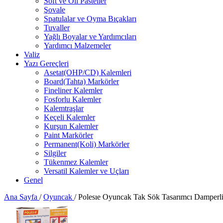
Soft ve Oil Pasteller
Şovale
Spatulalar ve Oyma Bıçakları
Tuvaller
Yağlı Boyalar ve Yardımcıları
Yardımcı Malzemeler
Valiz
Yazı Gereçleri
Asetat(OHP/CD) Kalemleri
Board(Tahta) Markörler
Fineliner Kalemler
Fosforlu Kalemler
Kalemtraşlar
Keçeli Kalemler
Kurşun Kalemler
Paint Markörler
Permanent(Koli) Markörler
Silgiler
Tükenmez Kalemler
Versatil Kalemler ve Uçları
Genel
Ana Sayfa
/
Oyuncak
/
Polesıe Oyuncak Tak Sök Tasarımcı Damperli