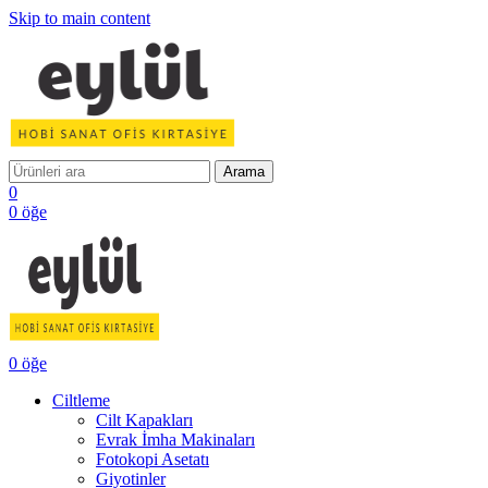
Skip to main content
Arama
0
0
öğe
0
öğe
Ciltleme
Cilt Kapakları
Evrak İmha Makinaları
Fotokopi Asetatı
Giyotinler