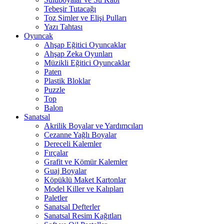
Tebeşir Tutacağı
Toz Simler ve Elişi Pulları
Yazı Tahtası
Oyuncak
Ahşap Eğitici Oyuncaklar
Ahşap Zeka Oyunları
Müzikli Eğitici Oyuncaklar
Paten
Plastik Bloklar
Puzzle
Top
Balon
Sanatsal
Akrilik Boyalar ve Yardımcıları
Cezanne Yağlı Boyalar
Dereceli Kalemler
Fırçalar
Grafit ve Kömür Kalemler
Guaj Boyalar
Köpüklü Maket Kartonlar
Model Killer ve Kalıpları
Paletler
Sanatsal Defterler
Sanatsal Resim Kağıtları