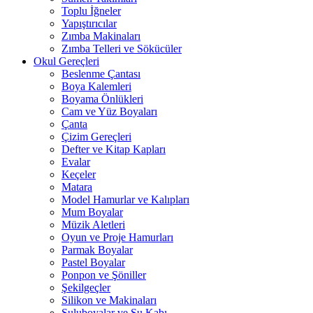
Toplu İğneler
Yapıştırıcılar
Zımba Makinaları
Zımba Telleri ve Sökücüler
Okul Gereçleri
Beslenme Çantası
Boya Kalemleri
Boyama Önlükleri
Cam ve Yüz Boyaları
Çanta
Çizim Gereçleri
Defter ve Kitap Kapları
Evalar
Keçeler
Matara
Model Hamurlar ve Kalıpları
Mum Boyalar
Müzik Aletleri
Oyun ve Proje Hamurları
Parmak Boyalar
Pastel Boyalar
Ponpon ve Şöniller
Şekilgeçler
Silikon ve Makinaları
Suluboyalar ve Su Kabı