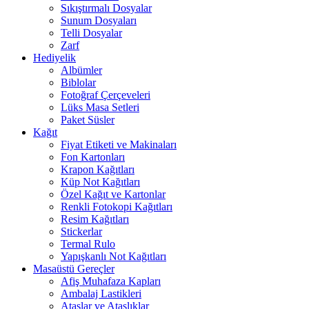
Sıkıştırmalı Dosyalar
Sunum Dosyaları
Telli Dosyalar
Zarf
Hediyelik
Albümler
Biblolar
Fotoğraf Çerçeveleri
Lüks Masa Setleri
Paket Süsler
Kağıt
Fiyat Etiketi ve Makinaları
Fon Kartonları
Krapon Kağıtları
Küp Not Kağıtları
Özel Kağıt ve Kartonlar
Renkli Fotokopi Kağıtları
Resim Kağıtları
Stickerlar
Termal Rulo
Yapışkanlı Not Kağıtları
Masaüstü Gereçler
Afiş Muhafaza Kapları
Ambalaj Lastikleri
Ataşlar ve Ataşlıklar