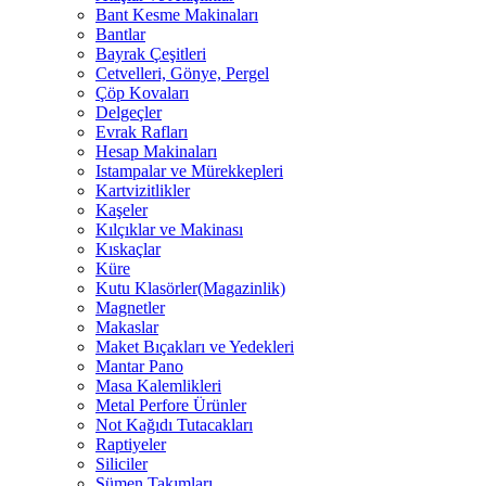
Bant Kesme Makinaları
Bantlar
Bayrak Çeşitleri
Cetvelleri, Gönye, Pergel
Çöp Kovaları
Delgeçler
Evrak Rafları
Hesap Makinaları
Istampalar ve Mürekkepleri
Kartvizitlikler
Kaşeler
Kılçıklar ve Makinası
Kıskaçlar
Küre
Kutu Klasörler(Magazinlik)
Magnetler
Makaslar
Maket Bıçakları ve Yedekleri
Mantar Pano
Masa Kalemlikleri
Metal Perfore Ürünler
Not Kağıdı Tutacakları
Raptiyeler
Siliciler
Sümen Takımları