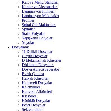
Kart ve Menü Standları
Kartlar ve Aksesuarları
Laminasyon Filmleri
Laminasyon Makinaları
Profiller
Spiral Cilt Makinaları
Spiraller
Statik Folyolar
Yapışkanlı Folyolar
Yoyolar
Dosyalama
11 Delikli Dosyalar
Çıtçıtlı Dosyalar
D Mekanizmalı Klasörler
Döküman Dosyaları
Dosya Ayracı(Seperatör)
Evrak Çantası
Halkalı Klasörler
Kademeli Dosyalar
Kalemlikler
Kartvizit Albümleri
Klasörler
Körüklü Dosyalar
Poşet Dosyalar
Sekreterlikler