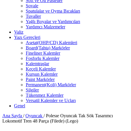
Soft ve Oil Pasteller
Şovale
Spatulalar ve Oyma Bıçakları
Tuvaller
Yağlı Boyalar ve Yardımcıları
Yardımcı Malzemeler
Valiz
Yazı Gereçleri
Asetat(OHP/CD) Kalemleri
Board(Tahta) Markörler
Fineliner Kalemler
Fosforlu Kalemler
Kalemtraşlar
Keçeli Kalemler
Kurşun Kalemler
Paint Markörler
Permanent(Koli) Markörler
Silgiler
Tükenmez Kalemler
Versatil Kalemler ve Uçları
Genel
Ana Sayfa
/
Oyuncak
/
Polesıe Oyuncak Tak Sök Tasarımcı
Lokomotif Tren 48 Parça (Filede) (Lego)