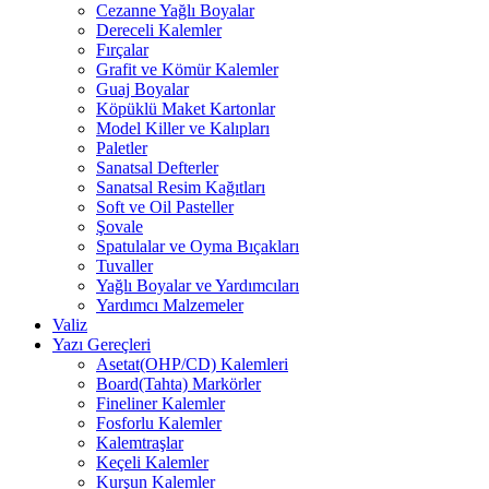
Cezanne Yağlı Boyalar
Dereceli Kalemler
Fırçalar
Grafit ve Kömür Kalemler
Guaj Boyalar
Köpüklü Maket Kartonlar
Model Killer ve Kalıpları
Paletler
Sanatsal Defterler
Sanatsal Resim Kağıtları
Soft ve Oil Pasteller
Şovale
Spatulalar ve Oyma Bıçakları
Tuvaller
Yağlı Boyalar ve Yardımcıları
Yardımcı Malzemeler
Valiz
Yazı Gereçleri
Asetat(OHP/CD) Kalemleri
Board(Tahta) Markörler
Fineliner Kalemler
Fosforlu Kalemler
Kalemtraşlar
Keçeli Kalemler
Kurşun Kalemler