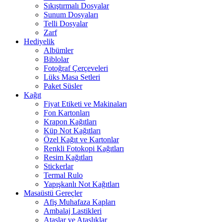
Sıkıştırmalı Dosyalar
Sunum Dosyaları
Telli Dosyalar
Zarf
Hediyelik
Albümler
Biblolar
Fotoğraf Çerçeveleri
Lüks Masa Setleri
Paket Süsler
Kağıt
Fiyat Etiketi ve Makinaları
Fon Kartonları
Krapon Kağıtları
Küp Not Kağıtları
Özel Kağıt ve Kartonlar
Renkli Fotokopi Kağıtları
Resim Kağıtları
Stickerlar
Termal Rulo
Yapışkanlı Not Kağıtları
Masaüstü Gereçler
Afiş Muhafaza Kapları
Ambalaj Lastikleri
Ataşlar ve Ataşlıklar