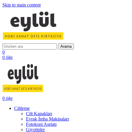
Skip to main content
Arama
0
0
öğe
0
öğe
Ciltleme
Cilt Kapakları
Evrak İmha Makinaları
Fotokopi Asetatı
Giyotinler