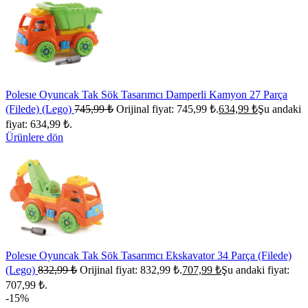
Polesıe Oyuncak Tak Sök Tasarımcı Damperli Kamyon 27 Parça
(Filede) (Lego)
745,99
₺
Orijinal fiyat: 745,99 ₺.
634,99
₺
Şu andaki
fiyat: 634,99 ₺.
Ürünlere dön
Polesıe Oyuncak Tak Sök Tasarımcı Ekskavator 34 Parça (Filede)
(Lego)
832,99
₺
Orijinal fiyat: 832,99 ₺.
707,99
₺
Şu andaki fiyat:
707,99 ₺.
-15%