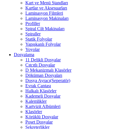
Kart ve Menü Standları
Kartlar ve Aksesuarları
Laminasyon Filmleri
Laminasyon Makinaları
Profiller
Spiral Cilt Makinaları
Spiraller
Statik Folyolar
Yapışkanlı Folyolar
Yoyolar
Dosyalama
11 Delikli Dosyalar
Çıtçıtlı Dosyalar
D Mekanizmalı Klasörler
Döküman Dosyaları
Dosya Ayracı(Seperatör)
Evrak Çantası
Halkalı Klasörler
Kademeli Dosyalar
Kalemlikler
Kartvizit Albümleri
Klasörler
Körüklü Dosyalar
Poşet Dosyalar
Sekreterlikler