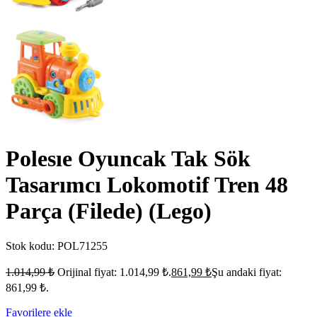
Polesıe Oyuncak Tak Sök
Tasarımcı Lokomotif Tren 48
Parça (Filede) (Lego)
Stok kodu:
POL71255
1.014,99
₺
Orijinal fiyat: 1.014,99 ₺.
861,99
₺
Şu andaki fiyat:
861,99 ₺.
Favorilere ekle