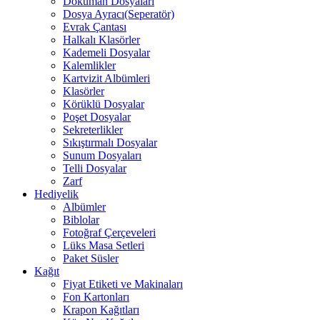
Döküman Dosyaları
Dosya Ayracı(Seperatör)
Evrak Çantası
Halkalı Klasörler
Kademeli Dosyalar
Kalemlikler
Kartvizit Albümleri
Klasörler
Körüklü Dosyalar
Poşet Dosyalar
Sekreterlikler
Sıkıştırmalı Dosyalar
Sunum Dosyaları
Telli Dosyalar
Zarf
Hediyelik
Albümler
Biblolar
Fotoğraf Çerçeveleri
Lüks Masa Setleri
Paket Süsler
Kağıt
Fiyat Etiketi ve Makinaları
Fon Kartonları
Krapon Kağıtları