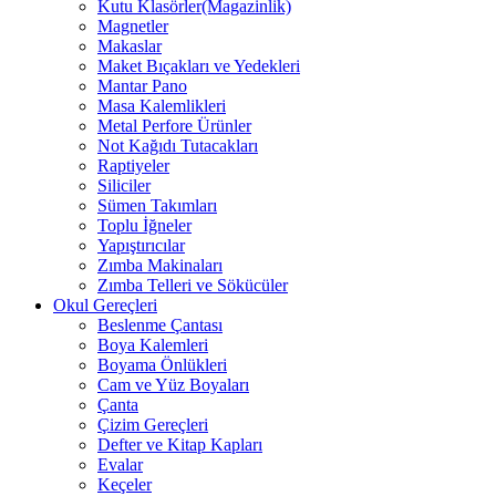
Kutu Klasörler(Magazinlik)
Magnetler
Makaslar
Maket Bıçakları ve Yedekleri
Mantar Pano
Masa Kalemlikleri
Metal Perfore Ürünler
Not Kağıdı Tutacakları
Raptiyeler
Siliciler
Sümen Takımları
Toplu İğneler
Yapıştırıcılar
Zımba Makinaları
Zımba Telleri ve Sökücüler
Okul Gereçleri
Beslenme Çantası
Boya Kalemleri
Boyama Önlükleri
Cam ve Yüz Boyaları
Çanta
Çizim Gereçleri
Defter ve Kitap Kapları
Evalar
Keçeler