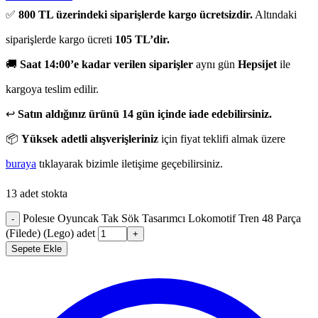
✅
800 TL üzerindeki siparişlerde kargo ücretsizdir.
Altındaki
siparişlerde kargo ücreti
105 TL’dir.
🚚
Saat 14:00’e kadar verilen siparişler
aynı gün
Hepsijet
ile
kargoya teslim edilir.
↩️
Satın aldığınız ürünü 14 gün içinde iade edebilirsiniz.
📦
Yüksek adetli alışverişleriniz
için fiyat teklifi almak üzere
buraya
tıklayarak bizimle iletişime geçebilirsiniz.
13 adet stokta
Polesıe Oyuncak Tak Sök Tasarımcı Lokomotif Tren 48 Parça
-
(Filede) (Lego) adet
+
Sepete Ekle