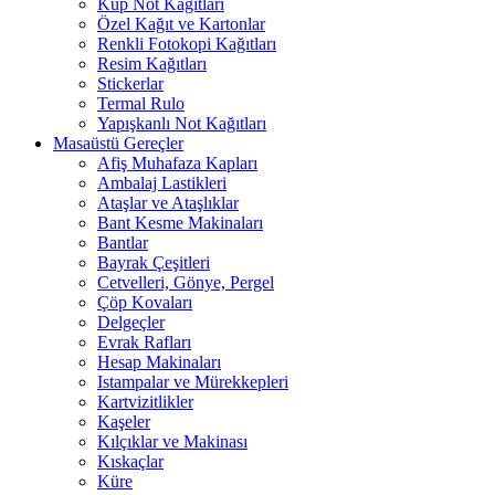
Küp Not Kağıtları
Özel Kağıt ve Kartonlar
Renkli Fotokopi Kağıtları
Resim Kağıtları
Stickerlar
Termal Rulo
Yapışkanlı Not Kağıtları
Masaüstü Gereçler
Afiş Muhafaza Kapları
Ambalaj Lastikleri
Ataşlar ve Ataşlıklar
Bant Kesme Makinaları
Bantlar
Bayrak Çeşitleri
Cetvelleri, Gönye, Pergel
Çöp Kovaları
Delgeçler
Evrak Rafları
Hesap Makinaları
Istampalar ve Mürekkepleri
Kartvizitlikler
Kaşeler
Kılçıklar ve Makinası
Kıskaçlar
Küre