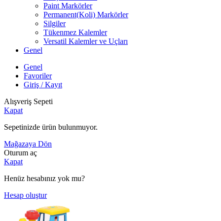
Paint Markörler
Permanent(Koli) Markörler
Silgiler
Tükenmez Kalemler
Versatil Kalemler ve Uçları
Genel
Genel
Favoriler
Giriş / Kayıt
Alışveriş Sepeti
Kapat
Sepetinizde ürün bulunmuyor.
Mağazaya Dön
Oturum aç
Kapat
Henüz hesabınız yok mu?
Hesap oluştur