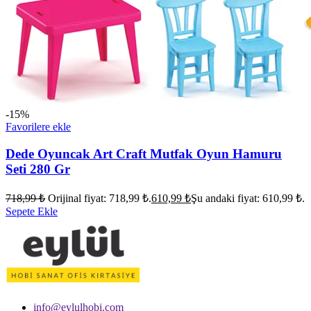
-15%
Favorilere ekle
Dede Oyuncak Art Craft Mutfak Oyun Hamuru
Seti 280 Gr
718,99
₺
Orijinal fiyat: 718,99 ₺.
610,99
₺
Şu andaki fiyat: 610,99 ₺.
Sepete Ekle
info@eylulhobi.com