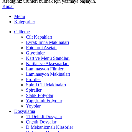
Aradığınız ürünleri bulmak için yazmaya başlayın.
Kapat
Menü
Kategoriler
Ciltleme
Cilt Kapakları
Evrak İmha Makinaları
Fotokopi Asetatı
Giyotinler
Kart ve Menü Standları
Kartlar ve Aksesuarları
Laminasyon Filmleri
Laminasyon Makinaları
Profiller
Spiral Cilt Makinaları
Spiraller
Statik Folyolar
Yapışkanlı Folyolar
Yoyolar
Dosyalama
11 Delikli Dosyalar
Çıtçıtlı Dosyalar
D Mekanizmalı Klasörler