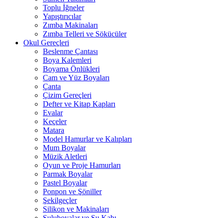
Toplu İğneler
Yapıştırıcılar
Zımba Makinaları
Zımba Telleri ve Sökücüler
Okul Gereçleri
Beslenme Çantası
Boya Kalemleri
Boyama Önlükleri
Cam ve Yüz Boyaları
Çanta
Çizim Gereçleri
Defter ve Kitap Kapları
Evalar
Keçeler
Matara
Model Hamurlar ve Kalıpları
Mum Boyalar
Müzik Aletleri
Oyun ve Proje Hamurları
Parmak Boyalar
Pastel Boyalar
Ponpon ve Şöniller
Şekilgeçler
Silikon ve Makinaları
Suluboyalar ve Su Kabı