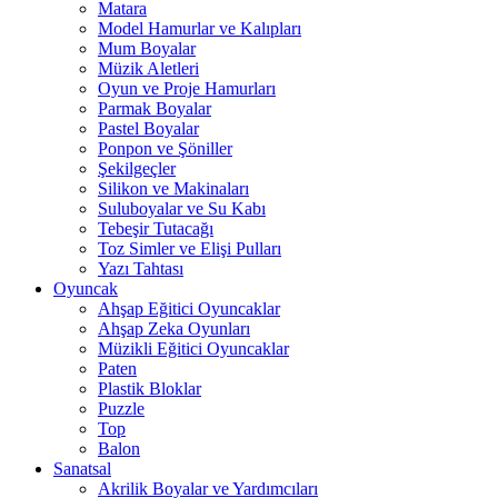
Matara
Model Hamurlar ve Kalıpları
Mum Boyalar
Müzik Aletleri
Oyun ve Proje Hamurları
Parmak Boyalar
Pastel Boyalar
Ponpon ve Şöniller
Şekilgeçler
Silikon ve Makinaları
Suluboyalar ve Su Kabı
Tebeşir Tutacağı
Toz Simler ve Elişi Pulları
Yazı Tahtası
Oyuncak
Ahşap Eğitici Oyuncaklar
Ahşap Zeka Oyunları
Müzikli Eğitici Oyuncaklar
Paten
Plastik Bloklar
Puzzle
Top
Balon
Sanatsal
Akrilik Boyalar ve Yardımcıları