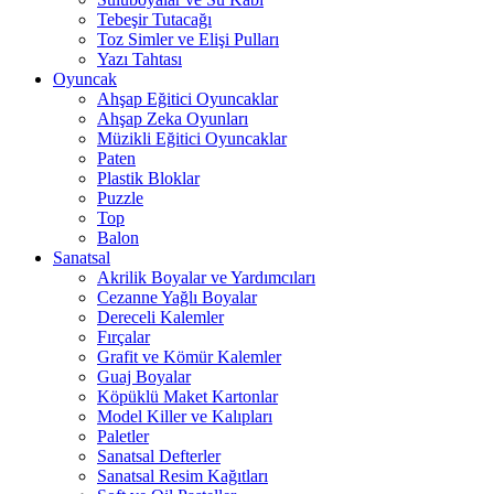
Tebeşir Tutacağı
Toz Simler ve Elişi Pulları
Yazı Tahtası
Oyuncak
Ahşap Eğitici Oyuncaklar
Ahşap Zeka Oyunları
Müzikli Eğitici Oyuncaklar
Paten
Plastik Bloklar
Puzzle
Top
Balon
Sanatsal
Akrilik Boyalar ve Yardımcıları
Cezanne Yağlı Boyalar
Dereceli Kalemler
Fırçalar
Grafit ve Kömür Kalemler
Guaj Boyalar
Köpüklü Maket Kartonlar
Model Killer ve Kalıpları
Paletler
Sanatsal Defterler
Sanatsal Resim Kağıtları