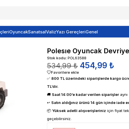
çleri
Oyuncak
Sanatsal
Valiz
Yazı Gereçleri
Genel
ruma
Polesıe Oyuncak Devriye
Stok kodu:
POL63588
454,99
₺
534,99
₺
Favorilere ekle
✅
800 TL üzerindeki siparişlerde kargo ücre
TL’dir.
🚚
Saat 14:00’e kadar verilen siparişler
aynı
↩️
Satın aldığınız ürünü 14 gün içinde iade ed
📦
Yüksek adetli alışverişleriniz
için fiyat te
geçebilirsiniz.