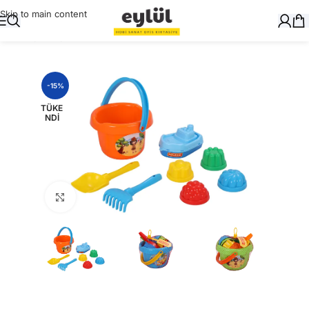
Skip to main content
Ana Sayfa
/
Oyuncak
-15%
TÜKE
NDI
Büyütmek için tıklayın