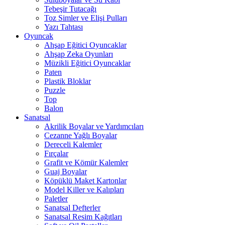
Tebeşir Tutacağı
Toz Simler ve Elişi Pulları
Yazı Tahtası
Oyuncak
Ahşap Eğitici Oyuncaklar
Ahşap Zeka Oyunları
Müzikli Eğitici Oyuncaklar
Paten
Plastik Bloklar
Puzzle
Top
Balon
Sanatsal
Akrilik Boyalar ve Yardımcıları
Cezanne Yağlı Boyalar
Dereceli Kalemler
Fırçalar
Grafit ve Kömür Kalemler
Guaj Boyalar
Köpüklü Maket Kartonlar
Model Killer ve Kalıpları
Paletler
Sanatsal Defterler
Sanatsal Resim Kağıtları