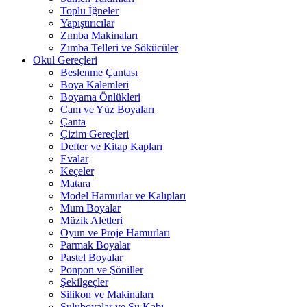
Toplu İğneler
Yapıştırıcılar
Zımba Makinaları
Zımba Telleri ve Sökücüler
Okul Gereçleri
Beslenme Çantası
Boya Kalemleri
Boyama Önlükleri
Cam ve Yüz Boyaları
Çanta
Çizim Gereçleri
Defter ve Kitap Kapları
Evalar
Keçeler
Matara
Model Hamurlar ve Kalıpları
Mum Boyalar
Müzik Aletleri
Oyun ve Proje Hamurları
Parmak Boyalar
Pastel Boyalar
Ponpon ve Şöniller
Şekilgeçler
Silikon ve Makinaları
Suluboyalar ve Su Kabı