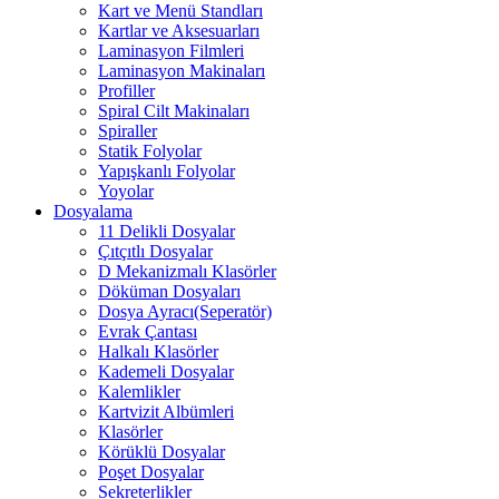
Kart ve Menü Standları
Kartlar ve Aksesuarları
Laminasyon Filmleri
Laminasyon Makinaları
Profiller
Spiral Cilt Makinaları
Spiraller
Statik Folyolar
Yapışkanlı Folyolar
Yoyolar
Dosyalama
11 Delikli Dosyalar
Çıtçıtlı Dosyalar
D Mekanizmalı Klasörler
Döküman Dosyaları
Dosya Ayracı(Seperatör)
Evrak Çantası
Halkalı Klasörler
Kademeli Dosyalar
Kalemlikler
Kartvizit Albümleri
Klasörler
Körüklü Dosyalar
Poşet Dosyalar
Sekreterlikler