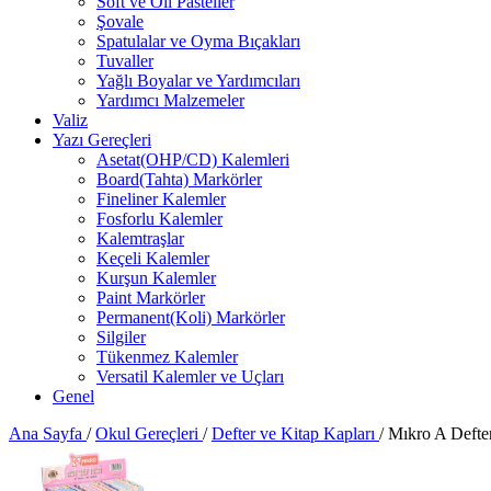
Soft ve Oil Pasteller
Şovale
Spatulalar ve Oyma Bıçakları
Tuvaller
Yağlı Boyalar ve Yardımcıları
Yardımcı Malzemeler
Valiz
Yazı Gereçleri
Asetat(OHP/CD) Kalemleri
Board(Tahta) Markörler
Fineliner Kalemler
Fosforlu Kalemler
Kalemtraşlar
Keçeli Kalemler
Kurşun Kalemler
Paint Markörler
Permanent(Koli) Markörler
Silgiler
Tükenmez Kalemler
Versatil Kalemler ve Uçları
Genel
Ana Sayfa
/
Okul Gereçleri
/
Defter ve Kitap Kapları
/
Mıkro A Defter