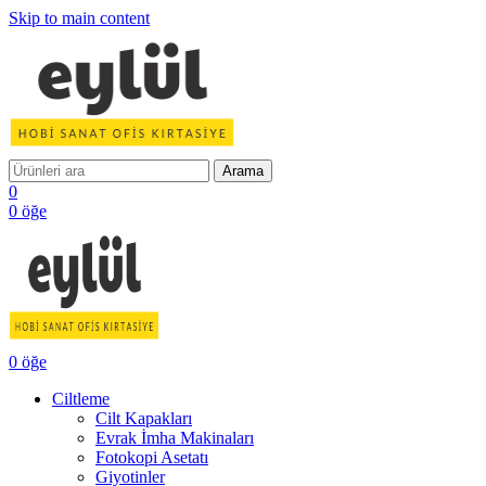
Skip to main content
Arama
0
0
öğe
0
öğe
Ciltleme
Cilt Kapakları
Evrak İmha Makinaları
Fotokopi Asetatı
Giyotinler