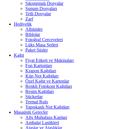
Sıkıştırmalı Dosyalar
Sunum Dosyaları
Telli Dosyalar
Zarf
Hediyelik
Albümler
Biblolar
Fotoğraf Çerçeveleri
Lüks Masa Setleri
Paket Süsler
Kağıt
Fiyat Etiketi ve Makinaları
Fon Kartonları
Krapon Kağıtları
Küp Not Kağıtları
Özel Kağıt ve Kartonlar
Renkli Fotokopi Kağıtları
Resim Kağıtları
Stickerlar
Termal Rulo
Yapışkanlı Not Kağıtları
Masaüstü Gereçler
Afiş Muhafaza Kapları
Ambalaj Lastikleri
Ataşlar ve Ataşlıklar