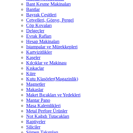
Bant Kesme Makinaları
Bantlar
Bayrak Çeşitleri
Cetvelleri, Gönye, Pergel
Çöp Kovaları
Delgeçler
Evrak Rafları
Hesap Makinaları
Istampalar ve Mürekkepleri
Kartvizitlikler
Kaşeler
Kılçıklar ve Makinası
Kıskaçlar
Küre
Kutu Klasörler(Magazinlik)
Magnetler
Makaslar
Maket Bıçakları ve Yedekleri
Mantar Pano
Masa Kalemlikleri
Metal Perfore Ürünler
Not Kağıdı Tutacakları
Raptiyeler
Siliciler
Sümen Takımları