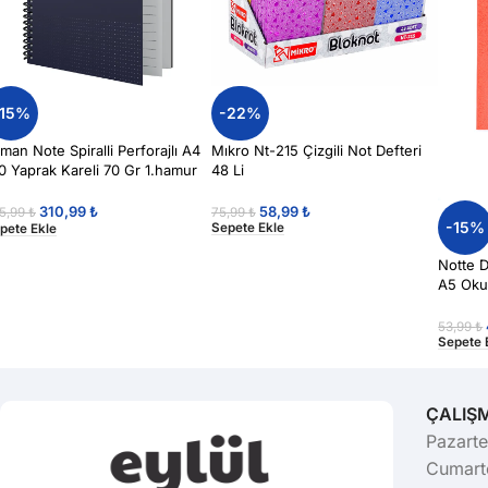
-22%
-15%
Mıkro Nt-215 Çizgili Not Defteri
lman Note Spiralli Perforajlı A4
48 Li
0 Yaprak Kareli 70 Gr 1.hamur
rt Kapak Defter
58,99
₺
310,99
₺
75,99
₺
5,99
₺
-15%
Sepete Ekle
pete Ekle
Notte D
A5 Okul
53,99
₺
Sepete 
ÇALIŞ
Pazarte
Cumarte