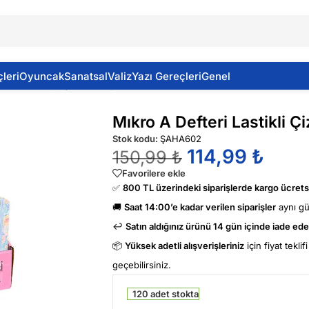
leri
Oyuncak
Sanatsal
Valiz
Yazı Gereçleri
Genel
ri Lastikli Çizgili 80 Yaprak Karma Desen
Mıkro A Defteri Lastikli 
Stok kodu:
ŞAHA602
114,99
₺
150,99
₺
Favorilere ekle
✅
800 TL üzerindeki siparişlerde kargo ücretsi
🚚
Saat 14:00’e kadar verilen siparişler
aynı g
↩️
Satın aldığınız ürünü 14 gün içinde iade edeb
📦
Yüksek adetli alışverişleriniz
için fiyat tekli
geçebilirsiniz.
120 adet stokta