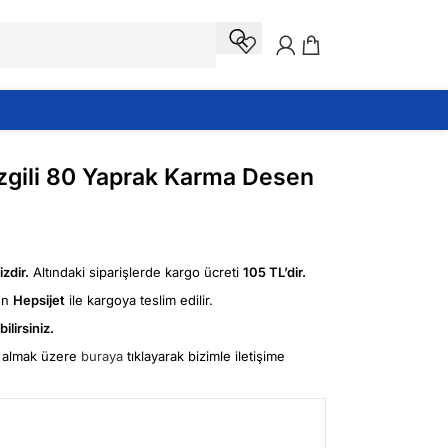
Çizgili 80 Yaprak Karma Desen
zdir.
Altındaki siparişlerde kargo ücreti
105 TL’dir.
ün
Hepsijet
ile kargoya teslim edilir.
ilirsiniz.
fi almak üzere
buraya
tıklayarak bizimle iletişime