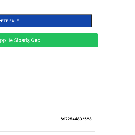
PETE EKLE
p ile Sipariş Geç
6972544802683