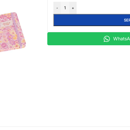
-
+
SE
WhatsAp