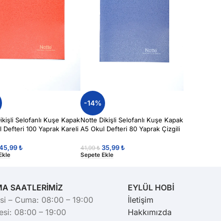
-14%
ikişli Selofanlı Kuşe Kapak
Notte Dikişli Selofanlı Kuşe Kapak
 Defteri 100 Yaprak Kareli
A5 Okul Defteri 80 Yaprak Çizgili
45,99
₺
35,99
₺
41,99
₺
Ekle
Sepete Ekle
MA SAATLERİMİZ
EYLÜL HOBİ
si – Cuma: 08:00 – 19:00
İletişim
si: 08:00 – 19:00
Hakkımızda