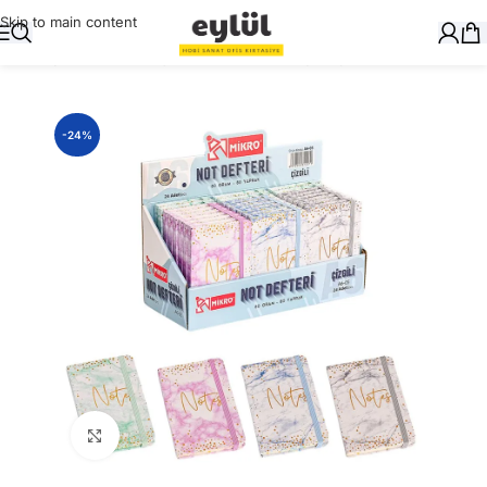
Skip to main content
Ana Sayfa
/
Okul Gereçleri
/
Defter ve Kitap Kapları
-24%
Büyütmek için tıklayın