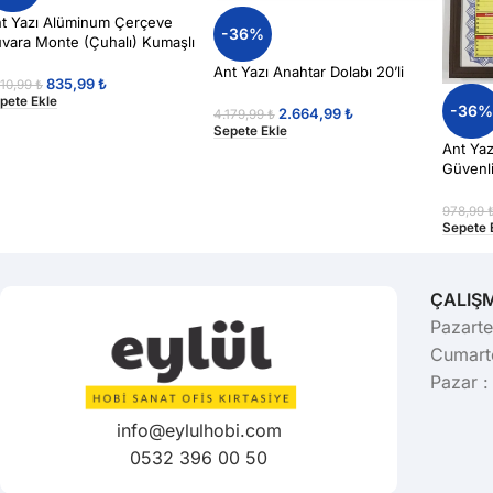
t Yazı Alüminum Çerçeve
-36%
vara Monte (Çuhalı) Kumaşlı
no 45×60 Bordo Renk
Ant Yazı Anahtar Dolabı 20’li
835,99
₺
310,99
₺
pete Ekle
-36
2.664,99
₺
4.179,99
₺
Sepete Ekle
Ant Ya
Güvenli
978,99
Sepete 
ÇALIŞ
Pazarte
Cumarte
Pazar :
info@eylulhobi.com
0532 396 00 50