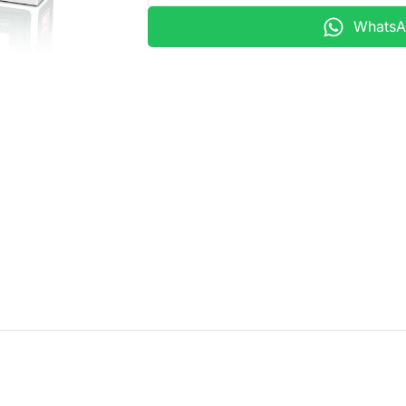
WhatsAp