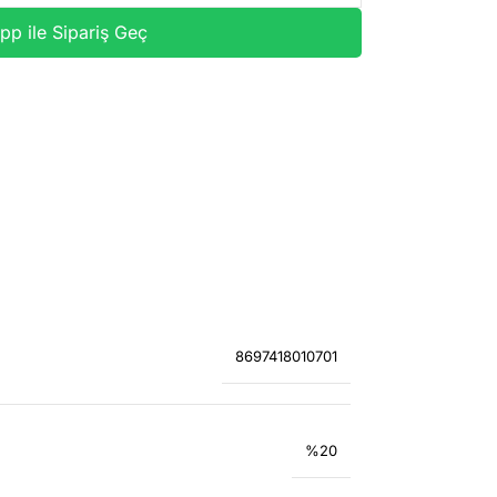
p ile Sipariş Geç
8697418010701
%20