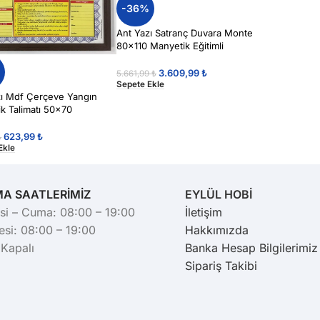
-36%
Ant Yazı Satranç Duvara Monte
80×110 Manyetik Eğitimli
%
3.609,99
₺
5.661,99
₺
Sepete Ekle
zı Mdf Çerçeve Yangın
k Talimatı 50×70
623,99
₺
₺
Ekle
MA SAATLERİMİZ
EYLÜL HOBİ
si – Cuma: 08:00 – 19:00
İletişim
si: 08:00 – 19:00
Hakkımızda
 Kapalı
Banka Hesap Bilgilerimiz
Sipariş Takibi