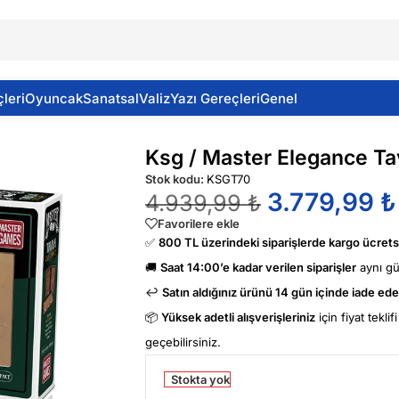
leri
Oyuncak
Sanatsal
Valiz
Yazı Gereçleri
Genel
eli T70
Ksg / Master Elegance Tav
Stok kodu:
KSGT70
3.779,99
₺
4.939,99
₺
Favorilere ekle
✅
800 TL üzerindeki siparişlerde kargo ücretsi
🚚
Saat 14:00’e kadar verilen siparişler
aynı g
↩️
Satın aldığınız ürünü 14 gün içinde iade edeb
📦
Yüksek adetli alışverişleriniz
için fiyat tekli
geçebilirsiniz.
Stokta yok