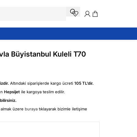
la Büyistanbul Kuleli T70
zdir.
Altındaki siparişlerde kargo ücreti
105 TL’dir.
ün
Hepsijet
ile kargoya teslim edilir.
ilirsiniz.
fi almak üzere
buraya
tıklayarak bizimle iletişime