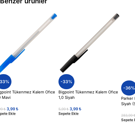
Benzer ürünler
-33%
-33%
-36
gpoint Tükenmez Kalem Ofıce
Bigpoint Tükenmez Kalem Ofıce
0 Mavi
1,0 Siyah
Parker 
Siyah 
3,99
₺
3,99
₺
99
₺
5,99
₺
pete Ekle
Sepete Ekle
283,99
Sepete 