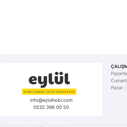
ÇALIŞ
Pazarte
Cumarte
Pazar :
info@eylulhobi.com
0532 396 00 50