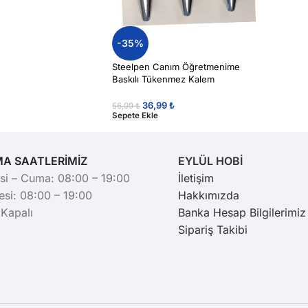
-35%
Steelpen Canım Öğretmenime
Baskılı Tükenmez Kalem
36,99
₺
56,99
₺
Sepete Ekle
MA SAATLERİMİZ
EYLÜL HOBİ
si – Cuma: 08:00 – 19:00
İletişim
si: 08:00 – 19:00
Hakkımızda
 Kapalı
Banka Hesap Bilgilerimiz
Sipariş Takibi