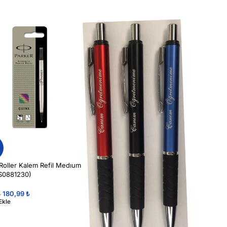
%
Roller Kalem Refil Medıum
(S0881230)
180,99
₺
₺
Ekle