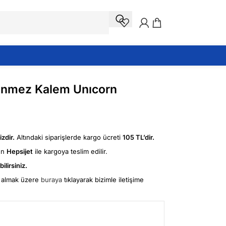
enmez Kalem Unıcorn
zdir.
Altındaki siparişlerde kargo ücreti
105 TL’dir.
ün
Hepsijet
ile kargoya teslim edilir.
ilirsiniz.
fi almak üzere
buraya
tıklayarak bizimle iletişime