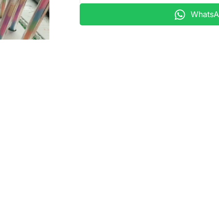
WhatsAp