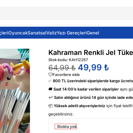
leri
Oyuncak
Sanatsal
Valiz
Yazı Gereçleri
Genel
i Jel Tükenmez Kalem Unıcorn
Kahraman Renkli Jel Tük
Stok kodu:
KAH12267
49,99
₺
64,99
₺
Favorilere ekle
✅
800 TL üzerindeki siparişlerde kargo ücretsi
🚚
Saat 14:00’e kadar verilen siparişler
aynı g
↩️
Satın aldığınız ürünü 14 gün içinde iade edeb
📦
Yüksek adetli alışverişleriniz
için fiyat tekli
geçebilirsiniz.
Stokta yok