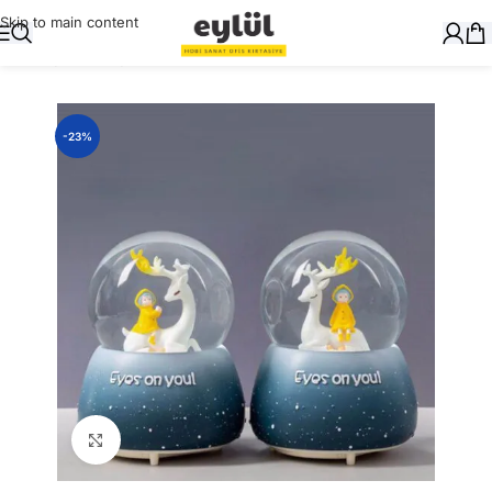
Skip to main content
Ana Sayfa
/
Hediyelik
-23%
Büyütmek için tıklayın