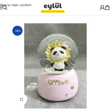
Skip to main content
Ana Sayfa
/
Hediyelik
-23%
Büyütmek için tıklayın