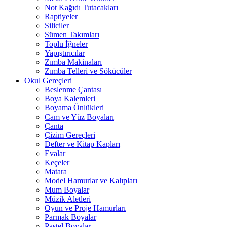
Not Kağıdı Tutacakları
Raptiyeler
Siliciler
Sümen Takımları
Toplu İğneler
Yapıştırıcılar
Zımba Makinaları
Zımba Telleri ve Sökücüler
Okul Gereçleri
Beslenme Çantası
Boya Kalemleri
Boyama Önlükleri
Cam ve Yüz Boyaları
Çanta
Çizim Gereçleri
Defter ve Kitap Kapları
Evalar
Keçeler
Matara
Model Hamurlar ve Kalıpları
Mum Boyalar
Müzik Aletleri
Oyun ve Proje Hamurları
Parmak Boyalar
Pastel Boyalar