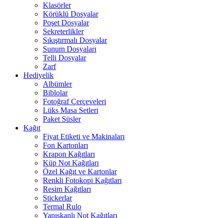
Klasörler
Körüklü Dosyalar
Poşet Dosyalar
Sekreterlikler
Sıkıştırmalı Dosyalar
Sunum Dosyaları
Telli Dosyalar
Zarf
Hediyelik
Albümler
Biblolar
Fotoğraf Çerçeveleri
Lüks Masa Setleri
Paket Süsler
Kağıt
Fiyat Etiketi ve Makinaları
Fon Kartonları
Krapon Kağıtları
Küp Not Kağıtları
Özel Kağıt ve Kartonlar
Renkli Fotokopi Kağıtları
Resim Kağıtları
Stickerlar
Termal Rulo
Yapışkanlı Not Kağıtları