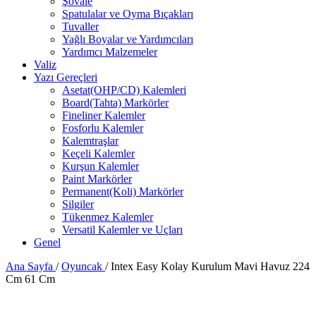
Şovale
Spatulalar ve Oyma Bıçakları
Tuvaller
Yağlı Boyalar ve Yardımcıları
Yardımcı Malzemeler
Valiz
Yazı Gereçleri
Asetat(OHP/CD) Kalemleri
Board(Tahta) Markörler
Fineliner Kalemler
Fosforlu Kalemler
Kalemtraşlar
Keçeli Kalemler
Kurşun Kalemler
Paint Markörler
Permanent(Koli) Markörler
Silgiler
Tükenmez Kalemler
Versatil Kalemler ve Uçları
Genel
Ana Sayfa
/
Oyuncak
/
Intex Easy Kolay Kurulum Mavi Havuz 224
Cm 61 Cm