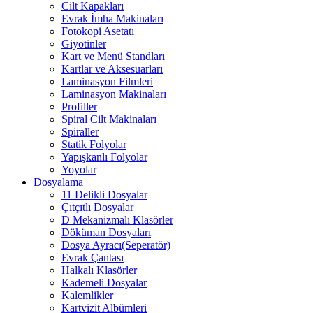
Cilt Kapakları
Evrak İmha Makinaları
Fotokopi Asetatı
Giyotinler
Kart ve Menü Standları
Kartlar ve Aksesuarları
Laminasyon Filmleri
Laminasyon Makinaları
Profiller
Spiral Cilt Makinaları
Spiraller
Statik Folyolar
Yapışkanlı Folyolar
Yoyolar
Dosyalama
11 Delikli Dosyalar
Çıtçıtlı Dosyalar
D Mekanizmalı Klasörler
Döküman Dosyaları
Dosya Ayracı(Seperatör)
Evrak Çantası
Halkalı Klasörler
Kademeli Dosyalar
Kalemlikler
Kartvizit Albümleri