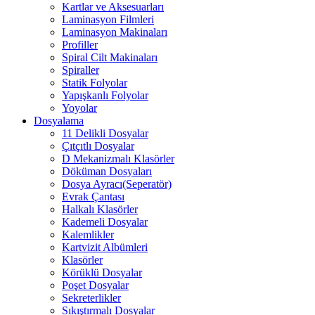
Kartlar ve Aksesuarları
Laminasyon Filmleri
Laminasyon Makinaları
Profiller
Spiral Cilt Makinaları
Spiraller
Statik Folyolar
Yapışkanlı Folyolar
Yoyolar
Dosyalama
11 Delikli Dosyalar
Çıtçıtlı Dosyalar
D Mekanizmalı Klasörler
Döküman Dosyaları
Dosya Ayracı(Seperatör)
Evrak Çantası
Halkalı Klasörler
Kademeli Dosyalar
Kalemlikler
Kartvizit Albümleri
Klasörler
Körüklü Dosyalar
Poşet Dosyalar
Sekreterlikler
Sıkıştırmalı Dosyalar