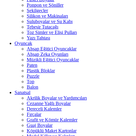
Ponpon ve Şöniller
Şekilgeçler
Silikon ve Makinaları
Suluboyalar ve Su Kabı
Tebeşir Tutacağı
Toz Simler ve Elişi Pulları
Yazı Tahtası
Oyuncak
Ahşap Eğitici Oyuncaklar
Ahşap Zeka Oyunları
Müzikli Eğitici Oyuncaklar
Paten
Plastik Bloklar
Puzzle
Top
Balon
Sanatsal
Akrilik Boyalar ve Yardımcıları
Cezanne Yağlı Boyalar
Dereceli Kalemler
Fırçalar
Grafit ve Kömür Kalemler
Guaj Boyalar
Köpüklü Maket Kartonlar