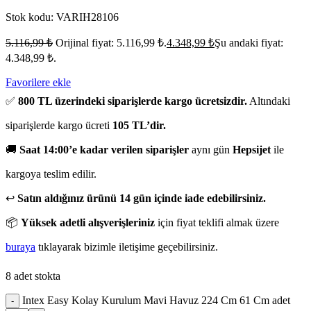
Stok kodu:
VARIH28106
5.116,99
₺
Orijinal fiyat: 5.116,99 ₺.
4.348,99
₺
Şu andaki fiyat:
4.348,99 ₺.
Favorilere ekle
✅
800 TL üzerindeki siparişlerde kargo ücretsizdir.
Altındaki
siparişlerde kargo ücreti
105 TL’dir.
🚚
Saat 14:00’e kadar verilen siparişler
aynı gün
Hepsijet
ile
kargoya teslim edilir.
↩️
Satın aldığınız ürünü 14 gün içinde iade edebilirsiniz.
📦
Yüksek adetli alışverişleriniz
için fiyat teklifi almak üzere
buraya
tıklayarak bizimle iletişime geçebilirsiniz.
8 adet stokta
Intex Easy Kolay Kurulum Mavi Havuz 224 Cm 61 Cm adet
-