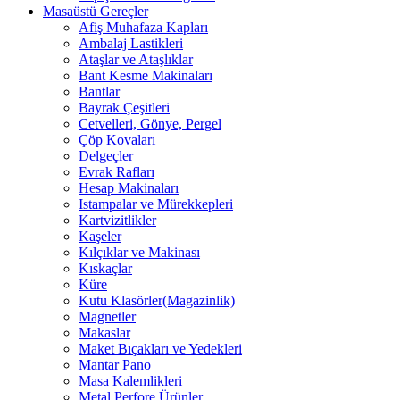
Masaüstü Gereçler
Afiş Muhafaza Kapları
Ambalaj Lastikleri
Ataşlar ve Ataşlıklar
Bant Kesme Makinaları
Bantlar
Bayrak Çeşitleri
Cetvelleri, Gönye, Pergel
Çöp Kovaları
Delgeçler
Evrak Rafları
Hesap Makinaları
Istampalar ve Mürekkepleri
Kartvizitlikler
Kaşeler
Kılçıklar ve Makinası
Kıskaçlar
Küre
Kutu Klasörler(Magazinlik)
Magnetler
Makaslar
Maket Bıçakları ve Yedekleri
Mantar Pano
Masa Kalemlikleri
Metal Perfore Ürünler