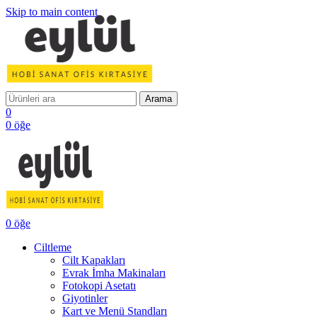
Skip to main content
Arama
0
0
öğe
0
öğe
Ciltleme
Cilt Kapakları
Evrak İmha Makinaları
Fotokopi Asetatı
Giyotinler
Kart ve Menü Standları