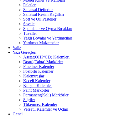
Model Killer ve Kalıpları
Paletler
Sanatsal Defterler
Sanatsal Resim Kağıtları
Soft ve Oil Pasteller
Şovale
Spatulalar ve Oyma Bıçakları
Tuvaller
Yağlı Boyalar ve Yardımcıları
Yardımcı Malzemeler
Valiz
Yazı Gereçleri
Asetat(OHP/CD) Kalemleri
Board(Tahta) Markörler
Fineliner Kalemler
Fosforlu Kalemler
Kalemtraşlar
Keçeli Kalemler
Kurşun Kalemler
Paint Markörler
Permanent(Koli) Markörler
Silgiler
Tükenmez Kalemler
Versatil Kalemler ve Uçları
Genel