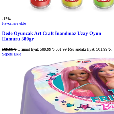
-15%
Favorilere ekle
Dede Oyuncak Art Craft İnanılmaz Uzay Oyun
Hamuru 380gr
589,99
₺
Orijinal fiyat: 589,99 ₺.
501,99
₺
Şu andaki fiyat: 501,99 ₺.
Sepete Ekle