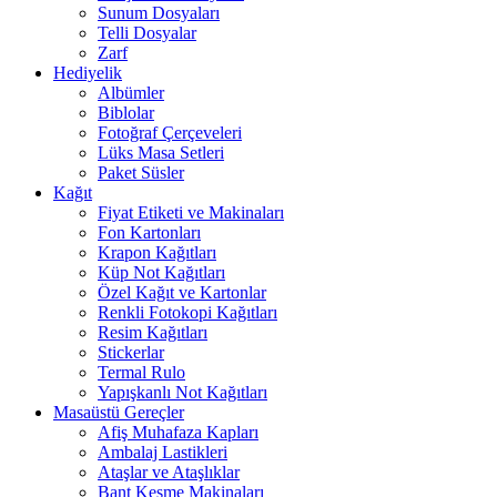
Sunum Dosyaları
Telli Dosyalar
Zarf
Hediyelik
Albümler
Biblolar
Fotoğraf Çerçeveleri
Lüks Masa Setleri
Paket Süsler
Kağıt
Fiyat Etiketi ve Makinaları
Fon Kartonları
Krapon Kağıtları
Küp Not Kağıtları
Özel Kağıt ve Kartonlar
Renkli Fotokopi Kağıtları
Resim Kağıtları
Stickerlar
Termal Rulo
Yapışkanlı Not Kağıtları
Masaüstü Gereçler
Afiş Muhafaza Kapları
Ambalaj Lastikleri
Ataşlar ve Ataşlıklar
Bant Kesme Makinaları