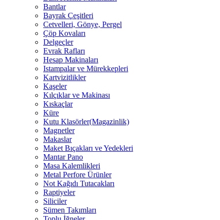
Bantlar
Bayrak Çeşitleri
Cetvelleri, Gönye, Pergel
Çöp Kovaları
Delgeçler
Evrak Rafları
Hesap Makinaları
Istampalar ve Mürekkepleri
Kartvizitlikler
Kaşeler
Kılçıklar ve Makinası
Kıskaçlar
Küre
Kutu Klasörler(Magazinlik)
Magnetler
Makaslar
Maket Bıçakları ve Yedekleri
Mantar Pano
Masa Kalemlikleri
Metal Perfore Ürünler
Not Kağıdı Tutacakları
Raptiyeler
Siliciler
Sümen Takımları
Toplu İğneler