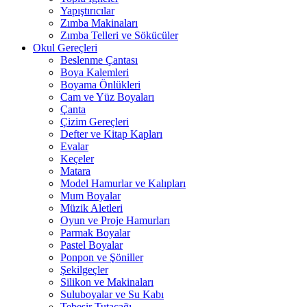
Yapıştırıcılar
Zımba Makinaları
Zımba Telleri ve Sökücüler
Okul Gereçleri
Beslenme Çantası
Boya Kalemleri
Boyama Önlükleri
Cam ve Yüz Boyaları
Çanta
Çizim Gereçleri
Defter ve Kitap Kapları
Evalar
Keçeler
Matara
Model Hamurlar ve Kalıpları
Mum Boyalar
Müzik Aletleri
Oyun ve Proje Hamurları
Parmak Boyalar
Pastel Boyalar
Ponpon ve Şöniller
Şekilgeçler
Silikon ve Makinaları
Suluboyalar ve Su Kabı
Tebeşir Tutacağı