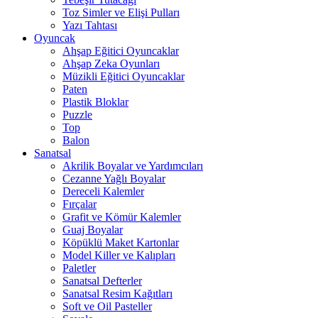
Toz Simler ve Elişi Pulları
Yazı Tahtası
Oyuncak
Ahşap Eğitici Oyuncaklar
Ahşap Zeka Oyunları
Müzikli Eğitici Oyuncaklar
Paten
Plastik Bloklar
Puzzle
Top
Balon
Sanatsal
Akrilik Boyalar ve Yardımcıları
Cezanne Yağlı Boyalar
Dereceli Kalemler
Fırçalar
Grafit ve Kömür Kalemler
Guaj Boyalar
Köpüklü Maket Kartonlar
Model Killer ve Kalıpları
Paletler
Sanatsal Defterler
Sanatsal Resim Kağıtları
Soft ve Oil Pasteller