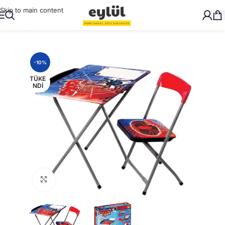
Skip to main content
Ana Sayfa
/
Yazı Gereçleri
/
Kalemtraşlar
-10%
TÜKE
NDI
Büyütmek için tıklayın