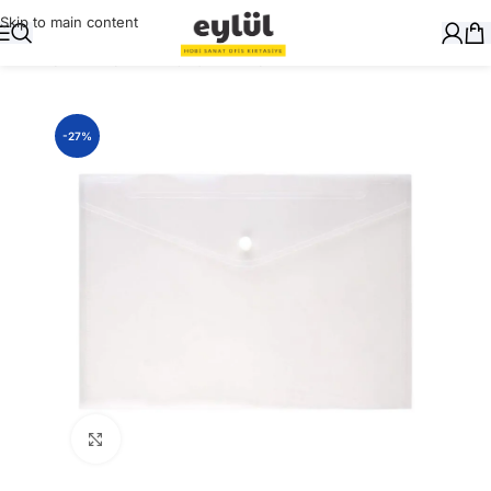
Skip to main content
Ana Sayfa
/
Dosyalama
/
Çıtçıtlı Dosyalar
-27%
Büyütmek için tıklayın