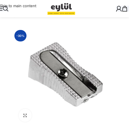
Skip to main content
Ana Sayfa
/
Yazı Gereçleri
/
Kalemtraşlar
-30%
Büyütmek için tıklayın