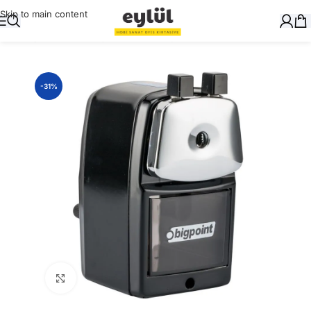
Skip to main content
Ana Sayfa
/
Yazı Gereçleri
/
Kalemtraşlar
-31%
Büyütmek için tıklayın