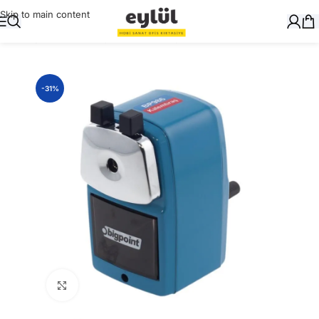
Skip to main content
Ana Sayfa
/
Yazı Gereçleri
/
Kalemtraşlar
-31%
Büyütmek için tıklayın