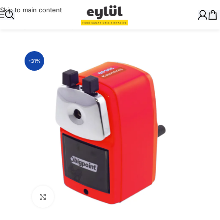
Skip to main content
Ana Sayfa
/
Yazı Gereçleri
/
Kalemtraşlar
-31%
Büyütmek için tıklayın