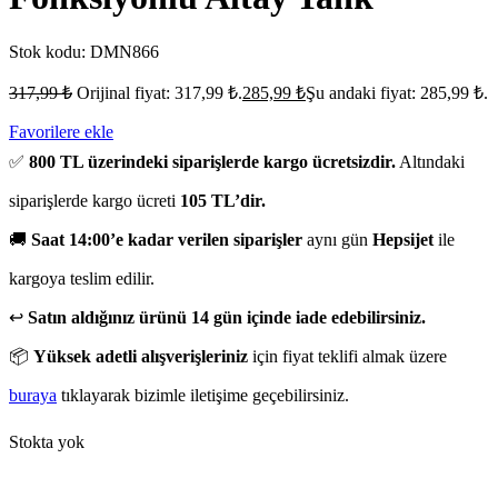
Stok kodu:
DMN866
317,99
₺
Orijinal fiyat: 317,99 ₺.
285,99
₺
Şu andaki fiyat: 285,99 ₺.
Favorilere ekle
✅
800 TL üzerindeki siparişlerde kargo ücretsizdir.
Altındaki
siparişlerde kargo ücreti
105 TL’dir.
🚚
Saat 14:00’e kadar verilen siparişler
aynı gün
Hepsijet
ile
kargoya teslim edilir.
↩️
Satın aldığınız ürünü 14 gün içinde iade edebilirsiniz.
📦
Yüksek adetli alışverişleriniz
için fiyat teklifi almak üzere
buraya
tıklayarak bizimle iletişime geçebilirsiniz.
Stokta yok