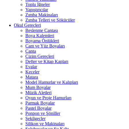
Toplu İğneler
Yapıştırıcılar
Zımba Makinaları
Zımba Telleri ve Sökücüler
Okul Gereçleri
Beslenme Çantası
Boya Kalemleri
Boyama Önlükleri
Cam ve Yüz Boyaları
Çanta
Çizim Gereçleri
Defter ve Kitap Kapları
Evalar
Keçeler
Matara
Model Hamurlar ve Kalıpları
Mum Boyalar
Müzik Aletleri
Oyun ve Proje Hamurları
Parmak Boyalar
Pastel Boyalar
Ponpon ve Şöniller
Şekilgeçler
Silikon ve Makinaları
Suluboyalar ve Su Kabı