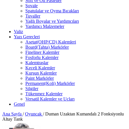
Soft ve Oil Pasteller
Şovale
Spatulalar ve Oyma Bıçakları
Tuvaller
Yağlı Boyalar ve Yardımcıları
Yardımcı Malzemeler
Valiz
Yazı Gereçleri
Asetat(OHP/CD) Kalemleri
Board(Tahta) Markörler
Fineliner Kalemler
Fosforlu Kalemler
Kalemtraşlar
Keçeli Kalemler
Kurşun Kalemler
Paint Markörler
Permanent(Koli) Markörler
Silgiler
Tükenmez Kalemler
Versatil Kalemler ve Uçları
Genel
Ana Sayfa
/
Oyuncak
/
Duman Uzaktan Kumandalı 2 Fonksiyonlu
Altay Tank