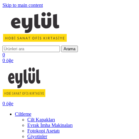
Skip to main content
Arama
0
0
öğe
0
öğe
Ciltleme
Cilt Kapakları
Evrak İmha Makinaları
Fotokopi Asetatı
Giyotinler