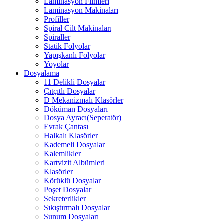
Laminasyon Filmleri
Laminasyon Makinaları
Profiller
Spiral Cilt Makinaları
Spiraller
Statik Folyolar
Yapışkanlı Folyolar
Yoyolar
Dosyalama
11 Delikli Dosyalar
Çıtçıtlı Dosyalar
D Mekanizmalı Klasörler
Döküman Dosyaları
Dosya Ayracı(Seperatör)
Evrak Çantası
Halkalı Klasörler
Kademeli Dosyalar
Kalemlikler
Kartvizit Albümleri
Klasörler
Körüklü Dosyalar
Poşet Dosyalar
Sekreterlikler
Sıkıştırmalı Dosyalar
Sunum Dosyaları