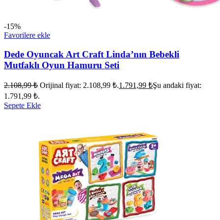
-15%
Favorilere ekle
Dede Oyuncak Art Craft Linda’nın Bebekli
Mutfaklı Oyun Hamuru Seti
2.108,99
₺
Orijinal fiyat: 2.108,99 ₺.
1.791,99
₺
Şu andaki fiyat:
1.791,99 ₺.
Sepete Ekle