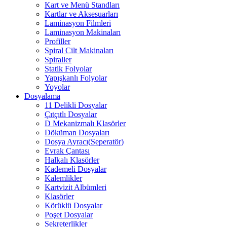
Kart ve Menü Standları
Kartlar ve Aksesuarları
Laminasyon Filmleri
Laminasyon Makinaları
Profiller
Spiral Cilt Makinaları
Spiraller
Statik Folyolar
Yapışkanlı Folyolar
Yoyolar
Dosyalama
11 Delikli Dosyalar
Çıtçıtlı Dosyalar
D Mekanizmalı Klasörler
Döküman Dosyaları
Dosya Ayracı(Seperatör)
Evrak Çantası
Halkalı Klasörler
Kademeli Dosyalar
Kalemlikler
Kartvizit Albümleri
Klasörler
Körüklü Dosyalar
Poşet Dosyalar
Sekreterlikler