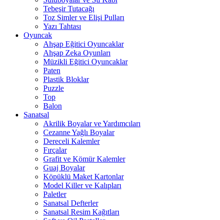
Tebeşir Tutacağı
Toz Simler ve Elişi Pulları
Yazı Tahtası
Oyuncak
Ahşap Eğitici Oyuncaklar
Ahşap Zeka Oyunları
Müzikli Eğitici Oyuncaklar
Paten
Plastik Bloklar
Puzzle
Top
Balon
Sanatsal
Akrilik Boyalar ve Yardımcıları
Cezanne Yağlı Boyalar
Dereceli Kalemler
Fırçalar
Grafit ve Kömür Kalemler
Guaj Boyalar
Köpüklü Maket Kartonlar
Model Killer ve Kalıpları
Paletler
Sanatsal Defterler
Sanatsal Resim Kağıtları