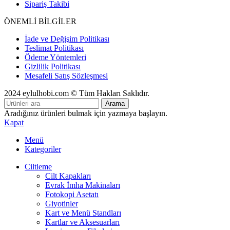
Sipariş Takibi
ÖNEMLİ BİLGİLER
İade ve Değişim Politikası
Teslimat Politikası
Ödeme Yöntemleri
Gizlilik Politikası
Mesafeli Satış Sözleşmesi
2024 eylulhobi.com © Tüm Hakları Saklıdır.
Arama
Aradığınız ürünleri bulmak için yazmaya başlayın.
Kapat
Menü
Kategoriler
Ciltleme
Cilt Kapakları
Evrak İmha Makinaları
Fotokopi Asetatı
Giyotinler
Kart ve Menü Standları
Kartlar ve Aksesuarları