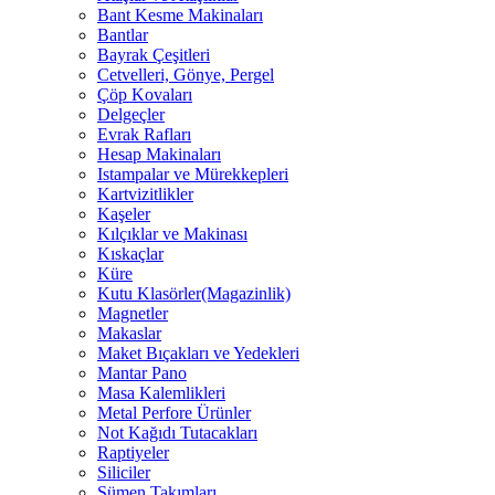
Bant Kesme Makinaları
Bantlar
Bayrak Çeşitleri
Cetvelleri, Gönye, Pergel
Çöp Kovaları
Delgeçler
Evrak Rafları
Hesap Makinaları
Istampalar ve Mürekkepleri
Kartvizitlikler
Kaşeler
Kılçıklar ve Makinası
Kıskaçlar
Küre
Kutu Klasörler(Magazinlik)
Magnetler
Makaslar
Maket Bıçakları ve Yedekleri
Mantar Pano
Masa Kalemlikleri
Metal Perfore Ürünler
Not Kağıdı Tutacakları
Raptiyeler
Siliciler
Sümen Takımları