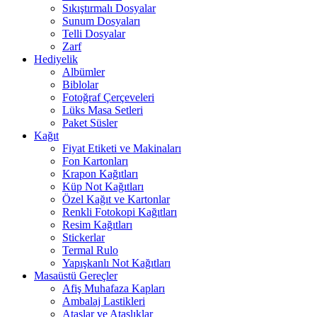
Sıkıştırmalı Dosyalar
Sunum Dosyaları
Telli Dosyalar
Zarf
Hediyelik
Albümler
Biblolar
Fotoğraf Çerçeveleri
Lüks Masa Setleri
Paket Süsler
Kağıt
Fiyat Etiketi ve Makinaları
Fon Kartonları
Krapon Kağıtları
Küp Not Kağıtları
Özel Kağıt ve Kartonlar
Renkli Fotokopi Kağıtları
Resim Kağıtları
Stickerlar
Termal Rulo
Yapışkanlı Not Kağıtları
Masaüstü Gereçler
Afiş Muhafaza Kapları
Ambalaj Lastikleri
Ataşlar ve Ataşlıklar