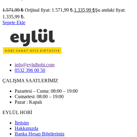
1.571,99
₺
Orijinal fiyat: 1.571,99 ₺.
1.335,99
₺
Şu andaki fiyat:
1.335,99 ₺.
Sepete Ekle
info@eylulhobi.com
0532 396 00 50
ÇALIŞMA SAATLERİMİZ
Pazartesi – Cuma: 08:00 – 19:00
Cumartesi: 08:00 – 19:00
Pazar : Kapalı
EYLÜL HOBİ
İletişim
Hakkımızda
Banka Hesap Bilgilerimiz