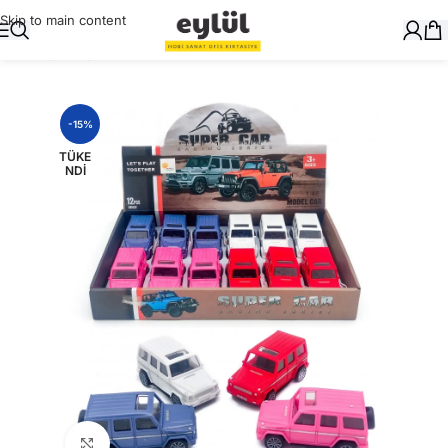
Skip to main content
Ana Sayfa
/
Oyuncak
-15%
TÜKE
NDI
Büyütmek için tıklayın