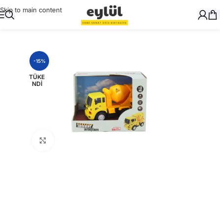
Skip to main content
Ana Sayfa
/
Oyuncak
-15%
TÜKE
NDI
Büyütmek için tıklayın