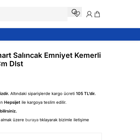
art Salıncak Emniyet Kemerli
m Dlst
zdir.
Altındaki siparişlerde kargo ücreti
105 TL’dir.
ün
Hepsijet
ile kargoya teslim edilir.
ilirsiniz.
fi almak üzere
buraya
tıklayarak bizimle iletişime