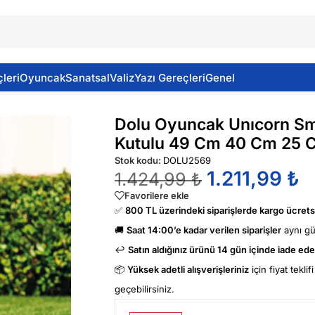
leri
Oyuncak
Sanatsal
Valiz
Yazı Gereçleri
Genel
niyet Kemerli Kutulu 49 Cm 40 Cm 25 Cm Dlst
Dolu Oyuncak Unıcorn Sm
Kutulu 49 Cm 40 Cm 25 C
Stok kodu:
DOLU2569
1.211,99
₺
1.424,99
₺
Favorilere ekle
✅
800 TL üzerindeki siparişlerde kargo ücretsi
🚚
Saat 14:00’e kadar verilen siparişler
aynı g
↩️
Satın aldığınız ürünü 14 gün içinde iade edeb
📦
Yüksek adetli alışverişleriniz
için fiyat tekli
geçebilirsiniz.