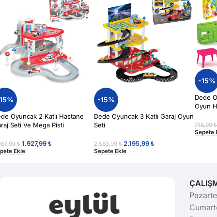
-15%
Dede O
-15%
-15%
Oyun H
de Oyuncak 2 Katlı Hastane
Dede Oyuncak 3 Katlı Garaj Oyun
raj Seti Ve Mega Pisti
Seti
718,99
Sepete 
1.927,99
₺
2.195,99
₺
267,99
₺
2.583,99
₺
pete Ekle
Sepete Ekle
ÇALIŞ
Pazarte
Cumarte