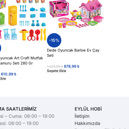
-15%
Dede Oyuncak Barbıe Ev Çay
Seti
yuncak Art Craft Mutfak
amuru Seti 280 Gr
878,99
₺
1.033,99
₺
Sepete Ekle
610,99
₺
₺
Ekle
MA SAATLERİMİZ
EYLÜL HOBİ
si – Cuma: 08:00 – 19:00
İletişim
si: 08:00 – 19:00
Hakkımızda