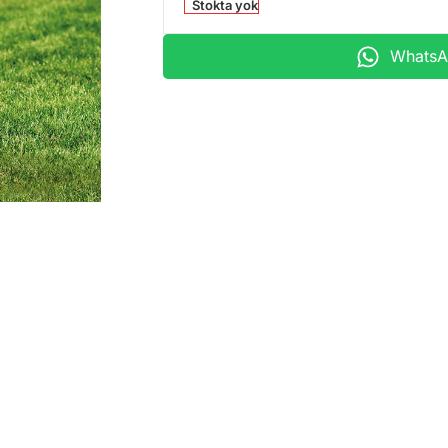
Stokta yok
WhatsAp