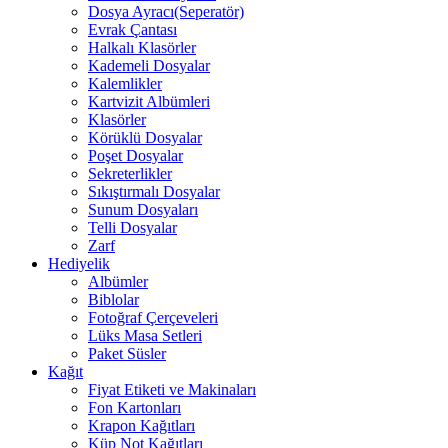
Dosya Ayracı(Seperatör)
Evrak Çantası
Halkalı Klasörler
Kademeli Dosyalar
Kalemlikler
Kartvizit Albümleri
Klasörler
Körüklü Dosyalar
Poşet Dosyalar
Sekreterlikler
Sıkıştırmalı Dosyalar
Sunum Dosyaları
Telli Dosyalar
Zarf
Hediyelik
Albümler
Biblolar
Fotoğraf Çerçeveleri
Lüks Masa Setleri
Paket Süsler
Kağıt
Fiyat Etiketi ve Makinaları
Fon Kartonları
Krapon Kağıtları
Küp Not Kağıtları