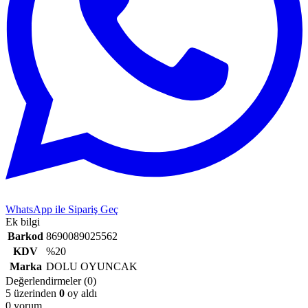
WhatsApp ile Sipariş Geç
Ek bilgi
Barkod
8690089025562
KDV
%20
Marka
DOLU OYUNCAK
Değerlendirmeler (0)
5 üzerinden
0
oy aldı
0 yorum