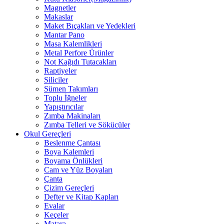
Magnetler
Makaslar
Maket Bıçakları ve Yedekleri
Mantar Pano
Masa Kalemlikleri
Metal Perfore Ürünler
Not Kağıdı Tutacakları
Raptiyeler
Siliciler
Sümen Takımları
Toplu İğneler
Yapıştırıcılar
Zımba Makinaları
Zımba Telleri ve Sökücüler
Okul Gereçleri
Beslenme Çantası
Boya Kalemleri
Boyama Önlükleri
Cam ve Yüz Boyaları
Çanta
Çizim Gereçleri
Defter ve Kitap Kapları
Evalar
Keçeler
Matara