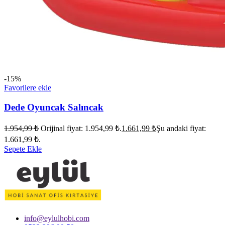
-15%
Favorilere ekle
Dede Oyuncak Salıncak
1.954,99
₺
Orijinal fiyat: 1.954,99 ₺.
1.661,99
₺
Şu andaki fiyat:
1.661,99 ₺.
Sepete Ekle
info@eylulhobi.com