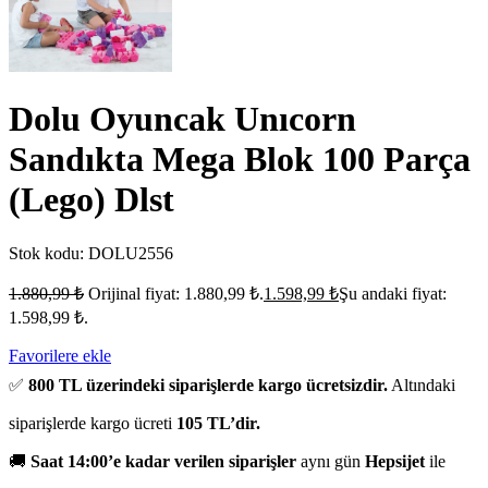
Dolu Oyuncak Unıcorn
Sandıkta Mega Blok 100 Parça
(Lego) Dlst
Stok kodu:
DOLU2556
1.880,99
₺
Orijinal fiyat: 1.880,99 ₺.
1.598,99
₺
Şu andaki fiyat:
1.598,99 ₺.
Favorilere ekle
✅
800 TL üzerindeki siparişlerde kargo ücretsizdir.
Altındaki
siparişlerde kargo ücreti
105 TL’dir.
🚚
Saat 14:00’e kadar verilen siparişler
aynı gün
Hepsijet
ile