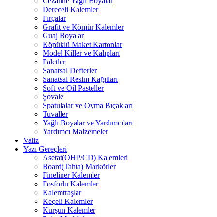
Cezanne Yağlı Boyalar
Dereceli Kalemler
Fırçalar
Grafit ve Kömür Kalemler
Guaj Boyalar
Köpüklü Maket Kartonlar
Model Killer ve Kalıpları
Paletler
Sanatsal Defterler
Sanatsal Resim Kağıtları
Soft ve Oil Pasteller
Şovale
Spatulalar ve Oyma Bıçakları
Tuvaller
Yağlı Boyalar ve Yardımcıları
Yardımcı Malzemeler
Valiz
Yazı Gereçleri
Asetat(OHP/CD) Kalemleri
Board(Tahta) Markörler
Fineliner Kalemler
Fosforlu Kalemler
Kalemtraşlar
Keçeli Kalemler
Kurşun Kalemler