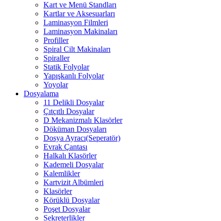
Kart ve Menü Standları
Kartlar ve Aksesuarları
Laminasyon Filmleri
Laminasyon Makinaları
Profiller
Spiral Cilt Makinaları
Spiraller
Statik Folyolar
Yapışkanlı Folyolar
Yoyolar
Dosyalama
11 Delikli Dosyalar
Çıtçıtlı Dosyalar
D Mekanizmalı Klasörler
Döküman Dosyaları
Dosya Ayracı(Seperatör)
Evrak Çantası
Halkalı Klasörler
Kademeli Dosyalar
Kalemlikler
Kartvizit Albümleri
Klasörler
Körüklü Dosyalar
Poşet Dosyalar
Sekreterlikler