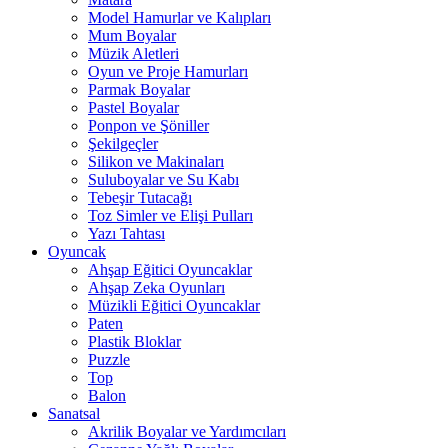
Model Hamurlar ve Kalıpları
Mum Boyalar
Müzik Aletleri
Oyun ve Proje Hamurları
Parmak Boyalar
Pastel Boyalar
Ponpon ve Şöniller
Şekilgeçler
Silikon ve Makinaları
Suluboyalar ve Su Kabı
Tebeşir Tutacağı
Toz Simler ve Elişi Pulları
Yazı Tahtası
Oyuncak
Ahşap Eğitici Oyuncaklar
Ahşap Zeka Oyunları
Müzikli Eğitici Oyuncaklar
Paten
Plastik Bloklar
Puzzle
Top
Balon
Sanatsal
Akrilik Boyalar ve Yardımcıları