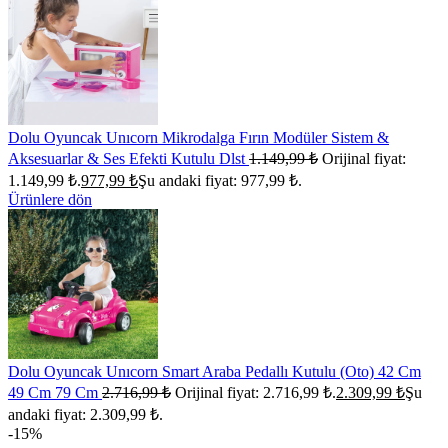
Dolu Oyuncak Unıcorn Mikrodalga Fırın Modüler Sistem &
Aksesuarlar & Ses Efekti Kutulu Dlst
1.149,99
₺
Orijinal fiyat:
1.149,99 ₺.
977,99
₺
Şu andaki fiyat: 977,99 ₺.
Ürünlere dön
Dolu Oyuncak Unıcorn Smart Araba Pedallı Kutulu (Oto) 42 Cm
49 Cm 79 Cm
2.716,99
₺
Orijinal fiyat: 2.716,99 ₺.
2.309,99
₺
Şu
andaki fiyat: 2.309,99 ₺.
-15%