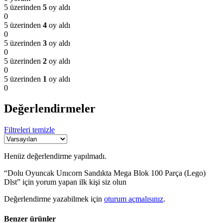
5 üzerinden
5
oy aldı
0
5 üzerinden
4
oy aldı
0
5 üzerinden
3
oy aldı
0
5 üzerinden
2
oy aldı
0
5 üzerinden
1
oy aldı
0
Değerlendirmeler
Filtreleri temizle
Henüz değerlendirme yapılmadı.
“Dolu Oyuncak Unıcorn Sandıkta Mega Blok 100 Parça (Lego)
Dlst” için yorum yapan ilk kişi siz olun
Değerlendirme yazabilmek için
oturum açmalısınız
.
Benzer ürünler