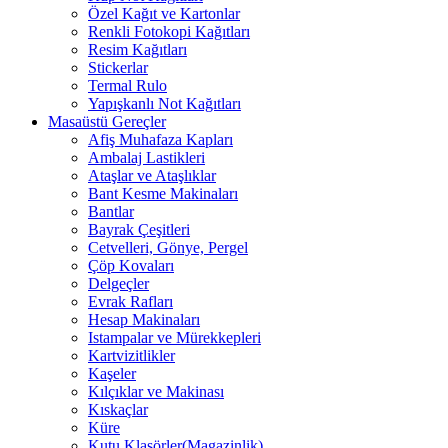
Özel Kağıt ve Kartonlar
Renkli Fotokopi Kağıtları
Resim Kağıtları
Stickerlar
Termal Rulo
Yapışkanlı Not Kağıtları
Masaüstü Gereçler
Afiş Muhafaza Kapları
Ambalaj Lastikleri
Ataşlar ve Ataşlıklar
Bant Kesme Makinaları
Bantlar
Bayrak Çeşitleri
Cetvelleri, Gönye, Pergel
Çöp Kovaları
Delgeçler
Evrak Rafları
Hesap Makinaları
Istampalar ve Mürekkepleri
Kartvizitlikler
Kaşeler
Kılçıklar ve Makinası
Kıskaçlar
Küre
Kutu Klasörler(Magazinlik)