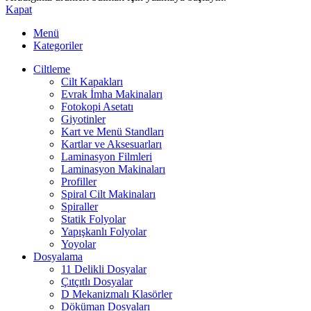
Kapat
Menü
Kategoriler
Ciltleme
Cilt Kapakları
Evrak İmha Makinaları
Fotokopi Asetatı
Giyotinler
Kart ve Menü Standları
Kartlar ve Aksesuarları
Laminasyon Filmleri
Laminasyon Makinaları
Profiller
Spiral Cilt Makinaları
Spiraller
Statik Folyolar
Yapışkanlı Folyolar
Yoyolar
Dosyalama
11 Delikli Dosyalar
Çıtçıtlı Dosyalar
D Mekanizmalı Klasörler
Döküman Dosyaları