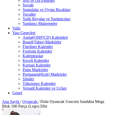
Soft ve Oil Pasteller
Şovale
Spatulalar ve Oyma Bıçakları
Tuvaller
Yağlı Boyalar ve Yardımcıları
Yardımcı Malzemeler
Valiz
Yazı Gereçleri
Asetat(OHP/CD) Kalemleri
Board(Tahta) Markörler
Fineliner Kalemler
Fosforlu Kalemler
Kalemtraşlar
Keçeli Kalemler
Kurşun Kalemler
Paint Markörler
Permanent(Koli) Markörler
Silgiler
Tükenmez Kalemler
Versatil Kalemler ve Uçları
Genel
Ana Sayfa
/
Oyuncak
/
Dolu Oyuncak Unıcorn Sandıkta Mega
Blok 100 Parça (Lego) Dlst