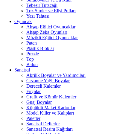
Tebeşir Tutacağı
Toz Simler ve Elişi Pulları
Yazı Tahtası
Oyuncak
Ahşap Eğitici Oyuncaklar
Ahşap Zeka Oyunları
Müzikli Eğitici Oyuncaklar
Paten
Plastik Bloklar
Puzzle
Top
Balon
Sanatsal
Akrilik Boyalar ve Yardımcıları
Cezanne Yağlı Boyalar
Dereceli Kalemler
Fırçalar
Grafit ve Kömür Kalemler
Guaj Boyalar
Köpüklü Maket Kartonlar
Model Killer ve Kalıpları
Paletler
Sanatsal Defterler
Sanatsal Resim Kağıtları