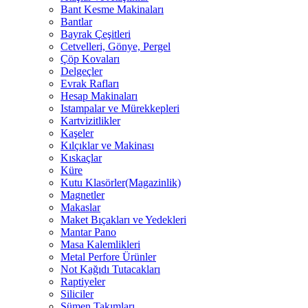
Bant Kesme Makinaları
Bantlar
Bayrak Çeşitleri
Cetvelleri, Gönye, Pergel
Çöp Kovaları
Delgeçler
Evrak Rafları
Hesap Makinaları
Istampalar ve Mürekkepleri
Kartvizitlikler
Kaşeler
Kılçıklar ve Makinası
Kıskaçlar
Küre
Kutu Klasörler(Magazinlik)
Magnetler
Makaslar
Maket Bıçakları ve Yedekleri
Mantar Pano
Masa Kalemlikleri
Metal Perfore Ürünler
Not Kağıdı Tutacakları
Raptiyeler
Siliciler
Sümen Takımları