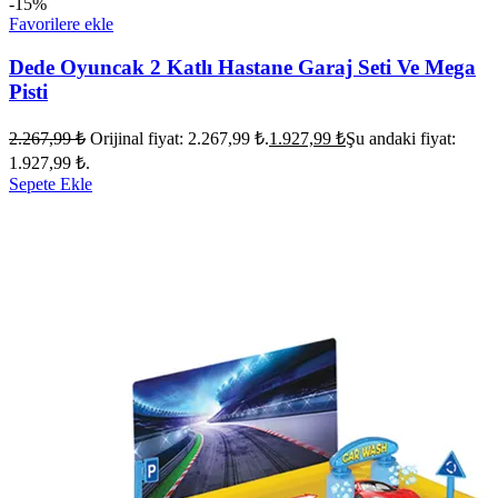
-15%
Favorilere ekle
Dede Oyuncak 2 Katlı Hastane Garaj Seti Ve Mega
Pisti
2.267,99
₺
Orijinal fiyat: 2.267,99 ₺.
1.927,99
₺
Şu andaki fiyat:
1.927,99 ₺.
Sepete Ekle