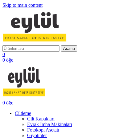
Skip to main content
Arama
0
0
öğe
0
öğe
Ciltleme
Cilt Kapakları
Evrak İmha Makinaları
Fotokopi Asetatı
Giyotinler