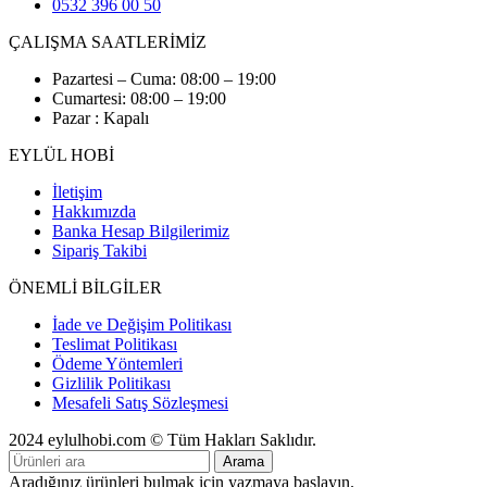
0532 396 00 50
ÇALIŞMA SAATLERİMİZ
Pazartesi – Cuma: 08:00 – 19:00
Cumartesi: 08:00 – 19:00
Pazar : Kapalı
EYLÜL HOBİ
İletişim
Hakkımızda
Banka Hesap Bilgilerimiz
Sipariş Takibi
ÖNEMLİ BİLGİLER
İade ve Değişim Politikası
Teslimat Politikası
Ödeme Yöntemleri
Gizlilik Politikası
Mesafeli Satış Sözleşmesi
2024 eylulhobi.com © Tüm Hakları Saklıdır.
Arama
Aradığınız ürünleri bulmak için yazmaya başlayın.