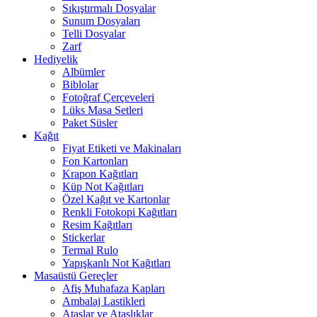
Sıkıştırmalı Dosyalar
Sunum Dosyaları
Telli Dosyalar
Zarf
Hediyelik
Albümler
Biblolar
Fotoğraf Çerçeveleri
Lüks Masa Setleri
Paket Süsler
Kağıt
Fiyat Etiketi ve Makinaları
Fon Kartonları
Krapon Kağıtları
Küp Not Kağıtları
Özel Kağıt ve Kartonlar
Renkli Fotokopi Kağıtları
Resim Kağıtları
Stickerlar
Termal Rulo
Yapışkanlı Not Kağıtları
Masaüstü Gereçler
Afiş Muhafaza Kapları
Ambalaj Lastikleri
Ataşlar ve Ataşlıklar