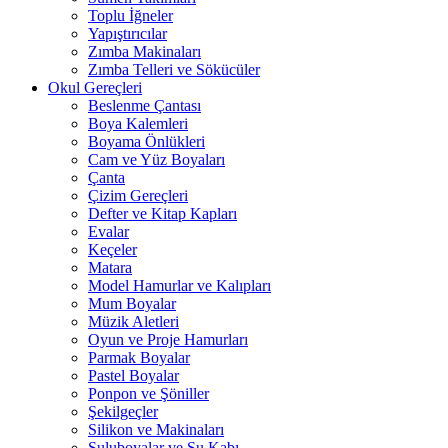
Toplu İğneler
Yapıştırıcılar
Zımba Makinaları
Zımba Telleri ve Sökücüler
Okul Gereçleri
Beslenme Çantası
Boya Kalemleri
Boyama Önlükleri
Cam ve Yüz Boyaları
Çanta
Çizim Gereçleri
Defter ve Kitap Kapları
Evalar
Keçeler
Matara
Model Hamurlar ve Kalıpları
Mum Boyalar
Müzik Aletleri
Oyun ve Proje Hamurları
Parmak Boyalar
Pastel Boyalar
Ponpon ve Şöniller
Şekilgeçler
Silikon ve Makinaları
Suluboyalar ve Su Kabı